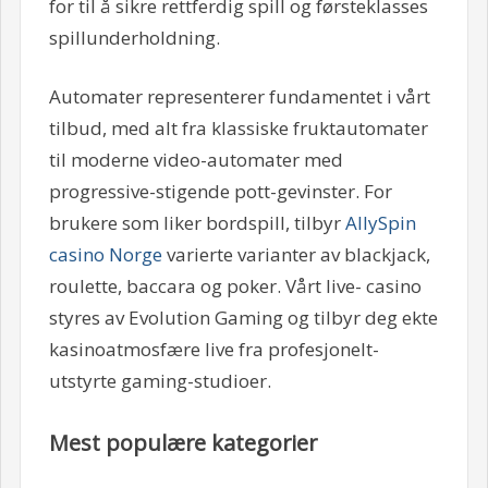
for til å sikre rettferdig spill og førsteklasses
spillunderholdning.
Automater representerer fundamentet i vårt
tilbud, med alt fra klassiske fruktautomater
til moderne video-automater med
progressive-stigende pott-gevinster. For
brukere som liker bordspill, tilbyr
AllySpin
casino Norge
varierte varianter av blackjack,
roulette, baccara og poker. Vårt live- casino
styres av Evolution Gaming og tilbyr deg ekte
kasinoatmosfære live fra profesjonelt-
utstyrte gaming-studioer.
Mest populære kategorier