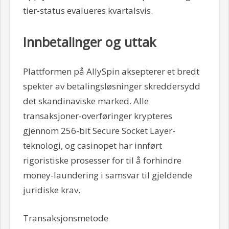
tier-status evalueres kvartalsvis.
Innbetalinger og uttak
Plattformen på AllySpin aksepterer et bredt
spekter av betalingsløsninger skreddersydd
det skandinaviske marked. Alle
transaksjoner-overføringer krypteres
gjennom 256-bit Secure Socket Layer-
teknologi, og casinopet har innført
rigoristiske prosesser for til å forhindre
money-laundering i samsvar til gjeldende
juridiske krav.
Transaksjonsmetode