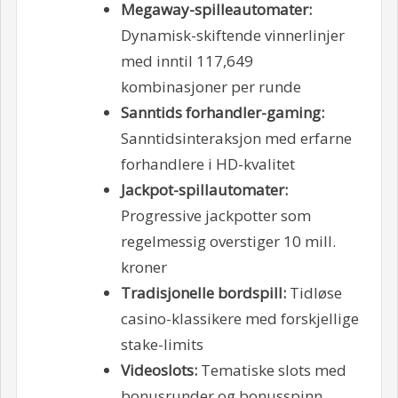
Megaway-spilleautomater:
Dynamisk-skiftende vinnerlinjer
med inntil 117,649
kombinasjoner per runde
Sanntids forhandler-gaming:
Sanntidsinteraksjon med erfarne
forhandlere i HD-kvalitet
Jackpot-spillautomater:
Progressive jackpotter som
regelmessig overstiger 10 mill.
kroner
Tradisjonelle bordspill:
Tidløse
casino-klassikere med forskjellige
stake-limits
Videoslots:
Tematiske slots med
bonusrunder og bonusspinn