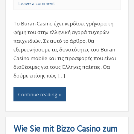
Leave a comment
Το Buran Casino έχει κερδίσει γρήγορα τη
φήμη του στην ελληνική αγορά τυχερών
παιχνιδιών. Σε αυτό το άρθρο, θα
εξερευνήσουμε τις δυνατότητες του Buran
Casino mobile και τις προσφορές που είναι
διαθέσιμες για τους Έλληνες παίκτες. Θα
δούμε επίσης πώς […]
Continue reading »
Wie Sie mit Bizzo Casino zum