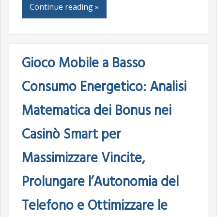
Continue reading »
Gioco Mobile a Basso
Consumo Energetico: Analisi
Matematica dei Bonus nei
Casinò Smart per
Massimizzare Vincite,
Prolungare l’Autonomia del
Telefono e Ottimizzare le