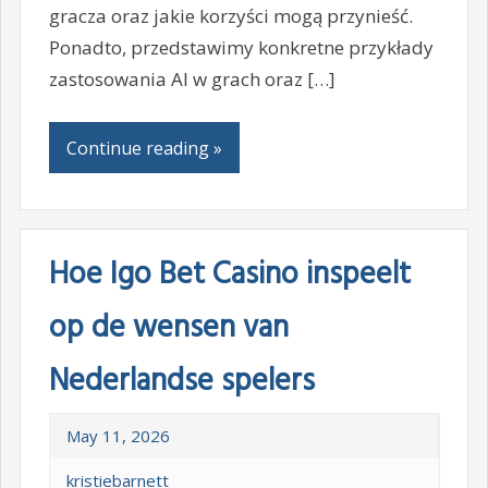
gracza oraz jakie korzyści mogą przynieść.
Ponadto, przedstawimy konkretne przykłady
zastosowania AI w grach oraz […]
Continue reading »
Hoe Igo Bet Casino inspeelt
op de wensen van
Nederlandse spelers
May 11, 2026
kristiebarnett