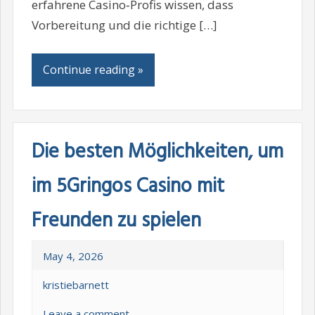
erfahrene Casino‑Profis wissen, dass
Vorbereitung und die richtige […]
Continue reading »
Die besten Möglichkeiten, um
im 5Gringos Casino mit
Freunden zu spielen
May 4, 2026
kristiebarnett
Leave a comment