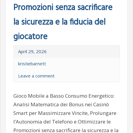
Promozioni senza sacrificare
la sicurezza e la fiducia del
giocatore
April 29, 2026
kristiebarnett
Leave a comment
Gioco Mobile a Basso Consumo Energetico:
Analisi Matematica dei Bonus nei Casinò
Smart per Massimizzare Vincite, Prolungare
l’Autonomia del Telefono e Ottimizzare le
Promozioni senza sacrificare la sicurezza e la