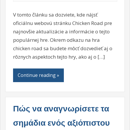
V tomto článku sa dozviete, kde nájsť
oficiálnu webovú stránku Chicken Road pre
najnovšie aktualizácie a informácie o tejto
populárnej hre. Okrem odkazu na hra
chicken road sa budete môcť dozvedieť aj o
rôznych aspektoch tejto hry, ako aj o […]
Continue reading »
Πώς να αναγνωρίσετε τα
σημάδια ενός αξιόπιστου