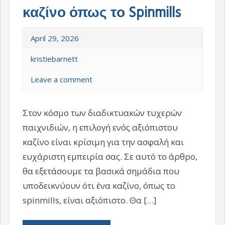
καζίνο όπως το Spinmills
April 29, 2026
kristiebarnett
Leave a comment
Στον κόσμο των διαδικτυακών τυχερών
παιχνιδιών, η επιλογή ενός αξιόπιστου
καζίνο είναι κρίσιμη για την ασφαλή και
ευχάριστη εμπειρία σας. Σε αυτό το άρθρο,
θα εξετάσουμε τα βασικά σημάδια που
υποδεικνύουν ότι ένα καζίνο, όπως το
spinmills, είναι αξιόπιστο. Θα […]