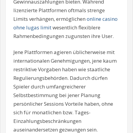
Gewinnauszahlungen bieten. Während
lizenzierte Plattformen oftmals strenge
Limits verhängen, ermöglichen
online casino
ohne lugas limit
wesentlich flexiblere
Rahmenbedingungen zugunsten ihre User.
Jene Plattformen agieren üblicherweise mit
internationalen Genehmigungen, jene kaum
restriktive Vorgaben haben wie staatliche
Regulierungsbehörden. Dadurch dürfen
Spieler durch umfangreicherer
Selbstbestimmung bei jener Planung
persönlicher Sessions Vorteile haben, ohne
sich für monatlichen bzw. Tages-
Einzahlungsbeschränkungen
auseinandersetzen gezwungen sein.