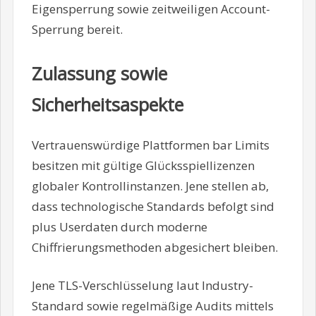
Eigensperrung sowie zeitweiligen Account-
Sperrung bereit.
Zulassung sowie
Sicherheitsaspekte
Vertrauenswürdige Plattformen bar Limits
besitzen mit gültige Glücksspiellizenzen
globaler Kontrollinstanzen. Jene stellen ab,
dass technologische Standards befolgt sind
plus Userdaten durch moderne
Chiffrierungsmethoden abgesichert bleiben.
Jene TLS-Verschlüsselung laut Industry-
Standard sowie regelmäßige Audits mittels