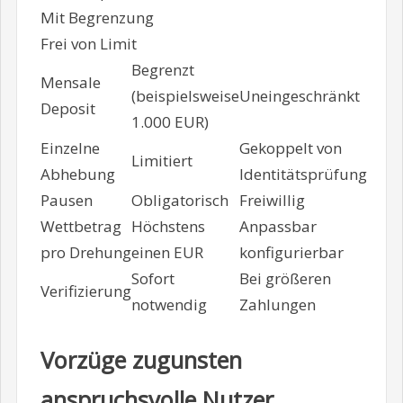
Mit Begrenzung
Frei von Limit
Begrenzt
Mensale
(beispielsweise
Uneingeschränkt
Deposit
1.000 EUR)
Einzelne
Gekoppelt von
Limitiert
Abhebung
Identitätsprüfung
Pausen
Obligatorisch
Freiwillig
Wettbetrag
Höchstens
Anpassbar
pro Drehung
einen EUR
konfigurierbar
Sofort
Bei größeren
Verifizierung
notwendig
Zahlungen
Vorzüge zugunsten
anspruchsvolle Nutzer