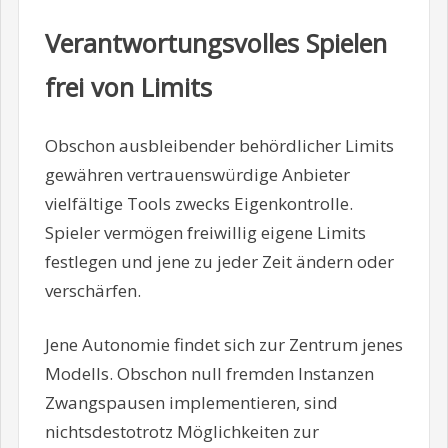
Verantwortungsvolles Spielen
frei von Limits
Obschon ausbleibender behördlicher Limits
gewähren vertrauenswürdige Anbieter
vielfältige Tools zwecks Eigenkontrolle.
Spieler vermögen freiwillig eigene Limits
festlegen und jene zu jeder Zeit ändern oder
verschärfen.
Jene Autonomie findet sich zur Zentrum jenes
Modells. Obschon null fremden Instanzen
Zwangspausen implementieren, sind
nichtsdestotrotz Möglichkeiten zur