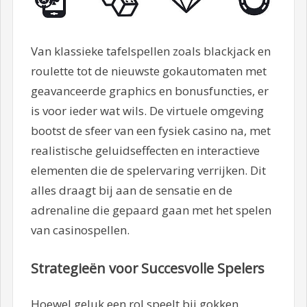
Van klassieke tafelspellen zoals blackjack en
roulette tot de nieuwste gokautomaten met
geavanceerde graphics en bonusfuncties, er
is voor ieder wat wils. De virtuele omgeving
bootst de sfeer van een fysiek casino na, met
realistische geluidseffecten en interactieve
elementen die de spelervaring verrijken. Dit
alles draagt bij aan de sensatie en de
adrenaline die gepaard gaan met het spelen
van casinospellen.
Strategieën voor Succesvolle Spelers
Hoewel geluk een rol speelt bij gokken,