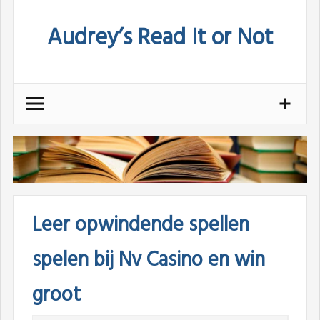
Skip
Audrey’s Read It or Not
to
content
Leer opwindende spellen
spelen bij Nv Casino en win
groot