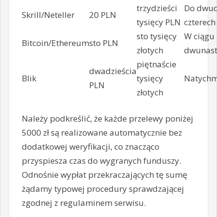
trzydzieści
Do dwud
Skrill/Neteller
20 PLN
tysięcy PLN
czterech
sto tysięcy
W ciągu
Bitcoin/Ethereum
sto PLN
złotych
dwunast
piętnaście
dwadzieścia
Blik
tysięcy
Natychm
PLN
złotych
Należy podkreślić, że każde przelewy poniżej
5000 zł są realizowane automatycznie bez
dodatkowej weryfikacji, co znacząco
przyspiesza czas do wygranych funduszy.
Odnośnie wypłat przekraczających tę sumę
żądamy typowej procedury sprawdzającej
zgodnej z regulaminem serwisu.