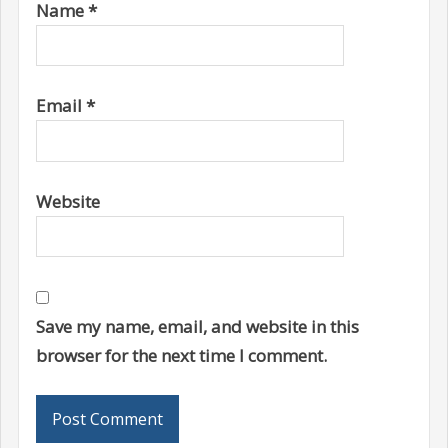
Name
*
Email
*
Website
Save my name, email, and website in this
browser for the next time I comment.