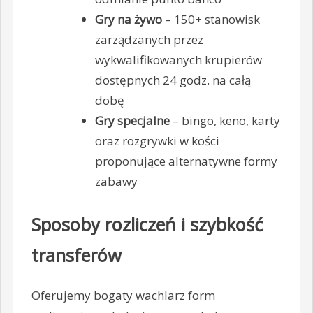
Gry na żywo
– 150+ stanowisk
zarządzanych przez
wykwalifikowanych krupierów
dostępnych 24 godz. na całą
dobę
Gry specjalne
– bingo, keno, karty
oraz rozgrywki w kości
proponujące alternatywne formy
zabawy
Sposoby rozliczeń i szybkość
transferów
Oferujemy bogaty wachlarz form