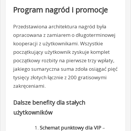
Program nagród i promocje
Przedstawiona architektura nagród była
opracowana z zamiarem o długoterminowej
kooperacji z użytkownikami. Wszystkie
początkujący użytkownik zyskuje komplet
początkowy rozbity na pierwsze trzy wpłaty,
jakiego sumaryczna suma zdoła osiągać pięć
tysięcy złotych łącznie z 200 gratisowymi
zakręceniami.
Dalsze benefity dla stałych
użytkowników
Schemat punktowy dla VIP
–