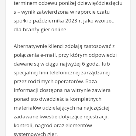
terminem odzewu poniżej dziewięćdziesięciu
s – wynik zatwierdzona w raporcie czatu
spółki z października 2023 r. jako wzorzec
dla branży gier online.
Alternatywnie klienci zdołają zastosować z
połączenia e-mail, przy którym odpowiedzi
dawane są w ciągu najwyżej 6 godz., lub
specjalnej linii telefonicznej zarządzanej
przez rodzimych operatorów. Baza
informacji dostępna na witrynie zawiera
ponad sto dwadzieścia kompletnych
materiałów udzielających na najczęściej
zadawane kwestie dotyczące rejestracji,
kontroli, nagród oraz elementów
systemowych gier.