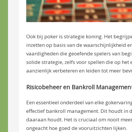
Ook bij poker is strategie koning. Het begrij
inzetten op basis van de waarschijnlijkheid en 
vaardigheden die geoefende spelers van begi
solide strategie, zelfs voor spellen die op het
aanzienlijk verbeteren en leiden tot meer bev
Risicobeheer en Bankroll Managemen
Een essentieel onderdeel van elke gokervaring, 
effectief bankroll management. Dit houdt in da
daaraan houdt. Het is cruciaal om nooit meer i
ongeacht hoe goed de vooruitzichten lijken.