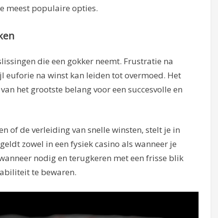
de meest populaire opties.
ken
lissingen die een gokker neemt. Frustratie na
ijl euforie na winst kan leiden tot overmoed. Het
van het grootste belang voor een succesvolle en
n of de verleiding van snelle winsten, stelt je in
geldt zowel in een fysiek casino als wanneer je
 wanneer nodig en terugkeren met een frisse blik
abiliteit te bewaren.