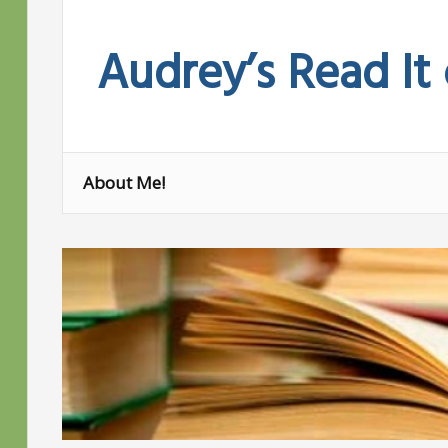
Skip
to
Audrey’s Read It
content
About Me!