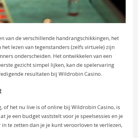
pen van de verschillende handrangschikkingen, het
het lezen van tegenstanders (zelfs virtuele) zijn
nners onderscheiden. Het ontwikkelen van een
 eerste gezicht simpel lijken, kan de spelervaring
redigende resultaten bij Wildrobin Casino.
t
of het nu live is of online bij Wildrobin Casino, is
t je een budget vaststelt voor je speelsessies en je
n te zetten dan je je kunt veroorloven te verliezen,