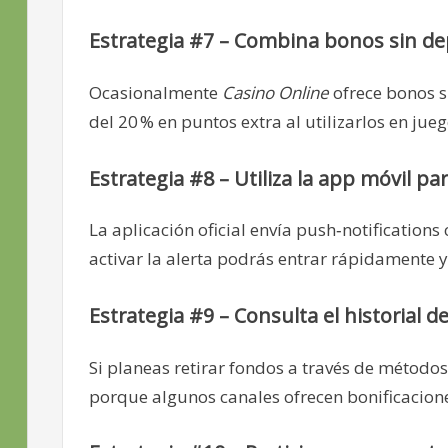
Estrategia #7 – Combina bonos sin d
Ocasionalmente
Casino Online
ofrece bonos s
del 20 % en puntos extra al utilizarlos en jue
Estrategia #8 – Utiliza la app móvil pa
La aplicación oficial envía push‑notification
activar la alerta podrás entrar rápidamente 
Estrategia #9 – Consulta el historial 
Si planeas retirar fondos a través de métodos
porque algunos canales ofrecen bonificacione