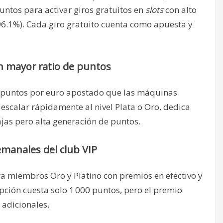
ntos para activar giros gratuitos en
slots
con alto
96.1%). Cada giro gratuito cuenta como apuesta y
on mayor ratio de puntos
s puntos por euro apostado que las máquinas
 escalar rápidamente al nivel Plata o Oro, dedica
jas pero alta generación de puntos.
emanales del club VIP
ra miembros Oro y Platino con premios en efectivo y
pción cuesta solo 1 000 puntos, pero el premio
 adicionales.