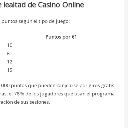
lealtad de Casino Online
puntos según el tipo de juego:
Puntos por €1
10
8
12
15
 000 puntos que pueden canjearse por giros gratis
rnas, el 78 % de los jugadores que usan el programa
ación de sus sesiones.