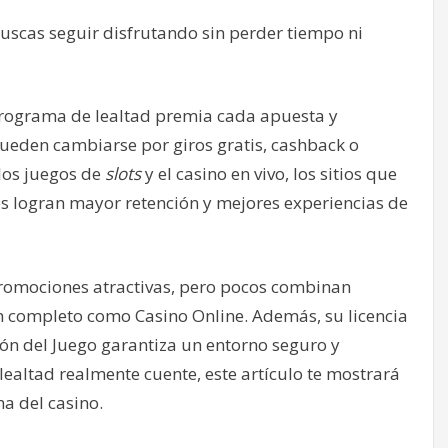
uscas seguir disfrutando sin perder tiempo ni
 programa de lealtad premia cada apuesta y
ueden cambiarse por giros gratis, cashback o
 los juegos de
slots
y el casino en vivo, los sitios que
s logran mayor retención y mejores experiencias de
omociones atractivas, pero pocos combinan
n completo como Casino Online. Además, su licencia
ón del Juego garantiza un entorno seguro y
lealtad realmente cuente, este artículo te mostrará
a del casino.