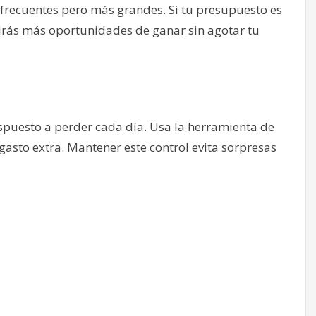
 frecuentes pero más grandes. Si tu presupuesto es
ndrás más oportunidades de ganar sin agotar tu
puesto a perder cada día. Usa la herramienta de
gasto extra. Mantener este control evita sorpresas