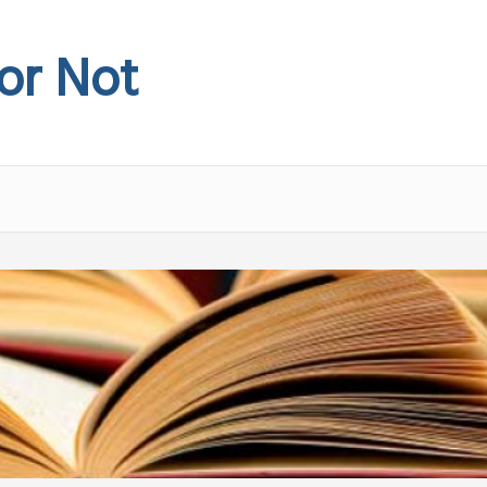
 or Not