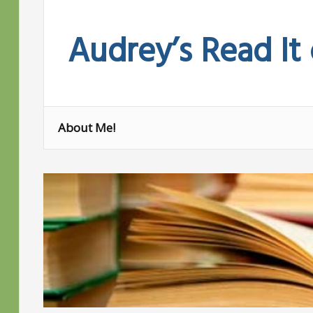
Skip
to
Audrey’s Read It
content
About Me!