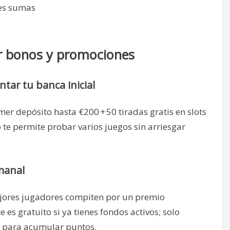
des sumas
ar bonos y promociones
ar tu banca inicial
mer depósito hasta €200 + 50 tiradas gratis en slots
o te permite probar varios juegos sin arriesgar
manal
ejores jugadores compiten por un premio
es gratuito si ya tienes fondos activos; solo
o para acumular puntos.