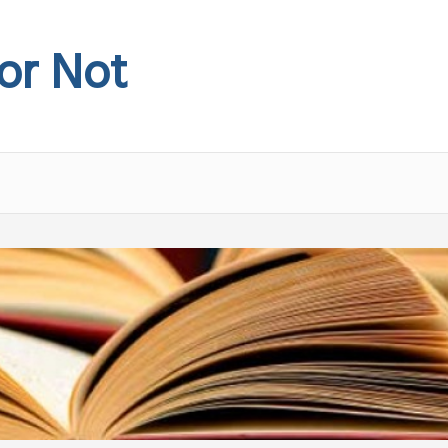
 or Not