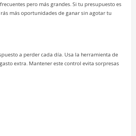
 frecuentes pero más grandes. Si tu presupuesto es
ndrás más oportunidades de ganar sin agotar tu
puesto a perder cada día. Usa la herramienta de
gasto extra. Mantener este control evita sorpresas