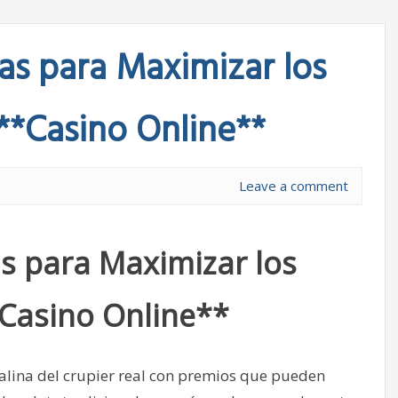
tas para Maximizar los
**Casino Online**
Leave a comment
as para Maximizar los
*Casino Online**
alina del crupier real con premios que pueden