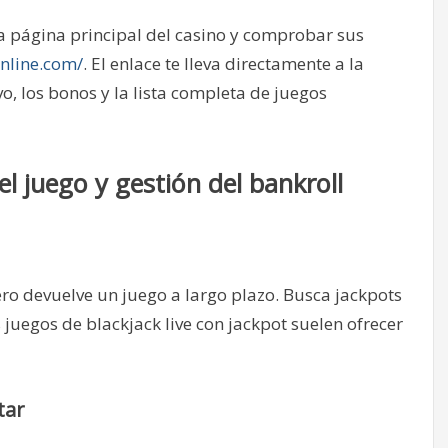
la página principal del casino y comprobar sus
online.com/
. El enlace te lleva directamente a la
o, los bonos y la lista completa de juegos
el juego y gestión del bankroll
ero devuelve un juego a largo plazo. Busca jackpots
 juegos de blackjack live con jackpot suelen ofrecer
tar