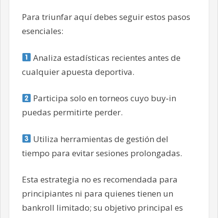
Para triunfar aquí debes seguir estos pasos
esenciales:
Analiza estadísticas recientes antes de
cualquier apuesta deportiva.
Participa solo en torneos cuyo buy‑in
puedas permitirte perder.
Utiliza herramientas de gestión del
tiempo para evitar sesiones prolongadas.
Esta estrategia no es recomendada para
principiantes ni para quienes tienen un
bankroll limitado; su objetivo principal es