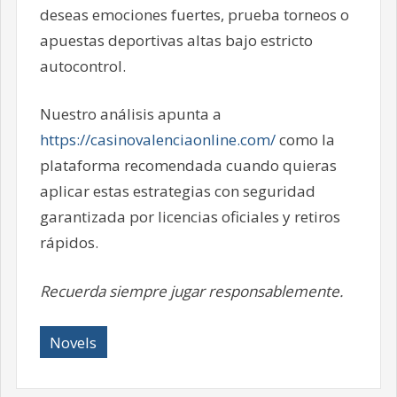
deseas emociones fuertes, prueba torneos o
apuestas deportivas altas bajo estricto
autocontrol.
Nuestro análisis apunta a
https://casinovalenciaonline.com/
como la
plataforma recomendada cuando quieras
aplicar estas estrategias con seguridad
garantizada por licencias oficiales y retiros
rápidos.
Recuerda siempre jugar responsablemente.
Novels