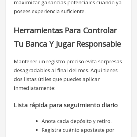
maximizar ganancias potenciales cuando ya
posees experiencia suficiente.
Herramientas Para Controlar
Tu Banca Y Jugar Responsable
Mantener un registro preciso evita sorpresas
desagradables al final del mes. Aquí tienes
dos listas útiles que puedes aplicar
inmediatamente:
Lista rápida para seguimiento diario
Anota cada depósito y retiro.
Registra cuánto apostaste por