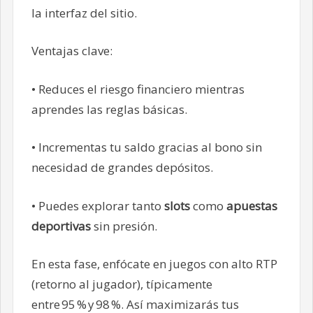
la interfaz del sitio.
Ventajas clave:
• Reduces el riesgo financiero mientras
aprendes las reglas básicas.
• Incrementas tu saldo gracias al bono sin
necesidad de grandes depósitos.
• Puedes explorar tanto
slots
como
apuestas
deportivas
sin presión.
En esta fase, enfócate en juegos con alto RTP
(retorno al jugador), típicamente
entre 95 % y 98 %. Así maximizarás tus