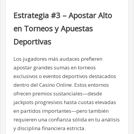
Estrategia #3 – Apostar Alto
en Torneos y Apuestas
Deportivas
Los jugadores más audaces prefieren
apostar grandes sumas en torneos
exclusivos o eventos deportivos destacados
dentro del Casino Online. Estos entornos
ofrecen premios sustanciales—desde
jackpots progresivos hasta cuotas elevadas
en partidos importantes—pero también
requieren una confianza sólida en tu análisis
y disciplina financiera estricta.