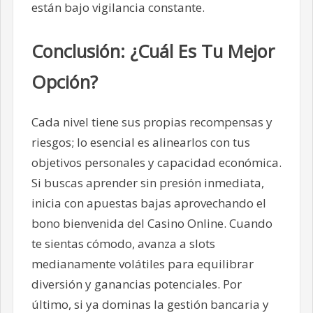
están bajo vigilancia constante.
Conclusión: ¿Cuál Es Tu Mejor
Opción?
Cada nivel tiene sus propias recompensas y
riesgos; lo esencial es alinearlos con tus
objetivos personales y capacidad económica.
Si buscas aprender sin presión inmediata,
inicia con apuestas bajas aprovechando el
bono bienvenida del Casino Online. Cuando
te sientas cómodo, avanza a slots
medianamente volátiles para equilibrar
diversión y ganancias potenciales. Por
último, si ya dominas la gestión bancaria y