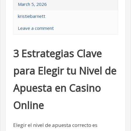
March 5, 2026
kristiebarnett
Leave a comment
3 Estrategias Clave
para Elegir tu Nivel de
Apuesta en Casino
Online
Elegir el nivel de apuesta correcto es