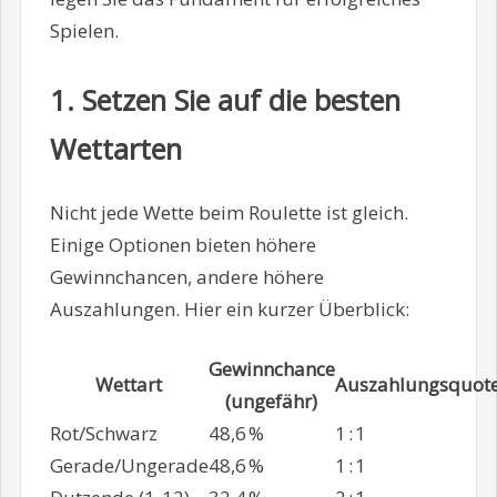
Spielen.
1. Setzen Sie auf die besten
Wettarten
Nicht jede Wette beim Roulette ist gleich.
Einige Optionen bieten höhere
Gewinnchancen, andere höhere
Auszahlungen. Hier ein kurzer Überblick:
Gewinnchance
Wettart
Auszahlungsquot
(ungefähr)
Rot/Schwarz
48,6 %
1 : 1
Gerade/Ungerade
48,6 %
1 : 1