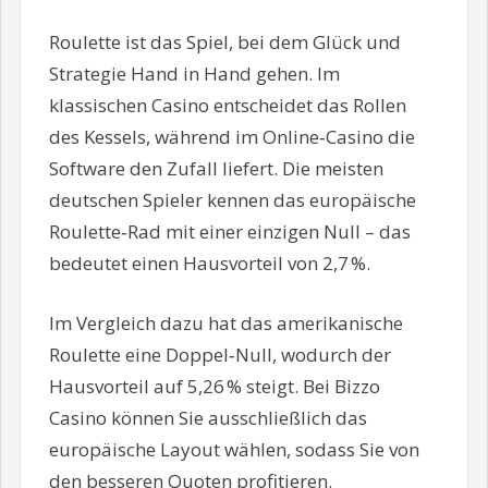
Roulette ist das Spiel, bei dem Glück und
Strategie Hand in Hand gehen. Im
klassischen Casino entscheidet das Rollen
des Kessels, während im Online‑Casino die
Software den Zufall liefert. Die meisten
deutschen Spieler kennen das europäische
Roulette‑Rad mit einer einzigen Null – das
bedeutet einen Hausvorteil von 2,7 %.
Im Vergleich dazu hat das amerikanische
Roulette eine Doppel‑Null, wodurch der
Hausvorteil auf 5,26 % steigt. Bei Bizzo
Casino können Sie ausschließlich das
europäische Layout wählen, sodass Sie von
den besseren Quoten profitieren.