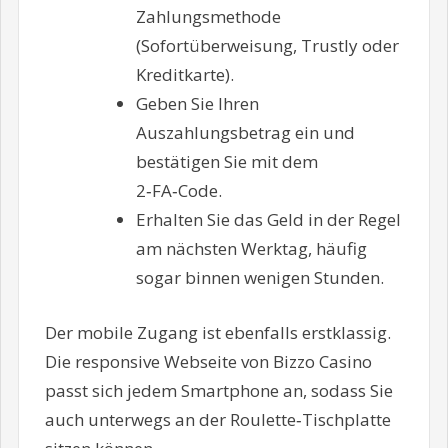
Zahlungsmethode
(Sofortüberweisung, Trustly oder
Kreditkarte).
Geben Sie Ihren
Auszahlungsbetrag ein und
bestätigen Sie mit dem
2‑FA‑Code.
Erhalten Sie das Geld in der Regel
am nächsten Werktag, häufig
sogar binnen wenigen Stunden.
Der mobile Zugang ist ebenfalls erstklassig.
Die responsive Webseite von Bizzo Casino
passt sich jedem Smartphone an, sodass Sie
auch unterwegs an der Roulette‑Tischplatte