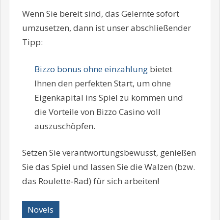
Wenn Sie bereit sind, das Gelernte sofort
umzusetzen, dann ist unser abschließender
Tipp:
Bizzo bonus ohne einzahlung
bietet
Ihnen den perfekten Start, um ohne
Eigenkapital ins Spiel zu kommen und
die Vorteile von Bizzo Casino voll
auszuschöpfen.
Setzen Sie verantwortungsbewusst, genießen
Sie das Spiel und lassen Sie die Walzen (bzw.
das Roulette‑Rad) für sich arbeiten!
Novels