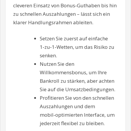
cleveren Einsatz von Bonus‑Guthaben bis hin
zu schnellen Auszahlungen – lässt sich ein
klarer Handlungsrahmen ableiten.
Setzen Sie zuerst auf einfache
1‑zu‑1‑Wetten, um das Risiko zu
senken.
Nutzen Sie den
Willkommensbonus, um Ihre
Bankroll zu stärken, aber achten
Sie auf die Umsatzbedingungen.
Profitieren Sie von den schnellen
Auszahlungen und dem
mobil‑optimierten Interface, um
jederzeit flexibel zu bleiben.