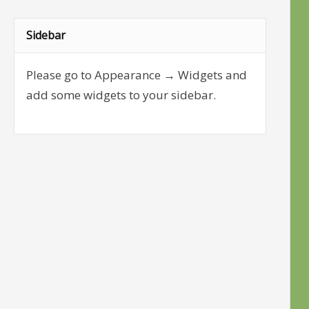
Sidebar
Please go to Appearance → Widgets and
add some widgets to your sidebar.