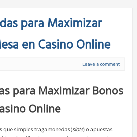
adas para Maximizar
esa en Casino Online
Leave a comment
das para Maximizar Bonos
asino Online
ás que simples tragamonedas (
slots
) o apuestas