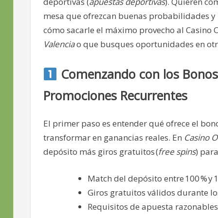
deportivas (
apuestas deportivas
). Quieren co
mesa que ofrezcan buenas probabilidades y r
cómo sacarle el máximo provecho al Casino On
Valencia
o que busques oportunidades en otr
Comenzando con los Bonos: 
Promociones Recurrentes
El primer paso es entender qué ofrece el bon
transformar en ganancias reales. En
Casino O
depósito más giros gratuitos (
free spins
) par
Match del depósito entre 100 % y 
Giros gratuitos válidos durante l
Requisitos de apuesta razonables 