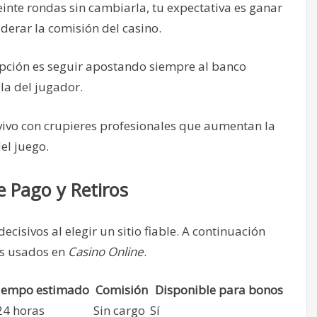
einte rondas sin cambiarla, tu expectativa es ganar
erar la comisión del casino.
opción es seguir apostando siempre al banco
la del jugador.
ivo con crupieres profesionales que aumentan la
del juego.
 Pago y Retiros
decisivos al elegir un sitio fiable. A continuación
ás usados en
Casino Online
.
iempo estimado
Comisión
Disponible para bonos
24 horas
Sin cargo
Sí