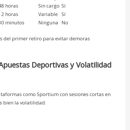
48 horas
Sin cargo
Sí
12 horas
Variable
Sí
30 minutos
Ninguna
No
s del primer retiro para evitar demoras
puestas Deportivas y Volatilidad
ataformas como Sportium con sesiones cortas en
 bien la volatilidad.