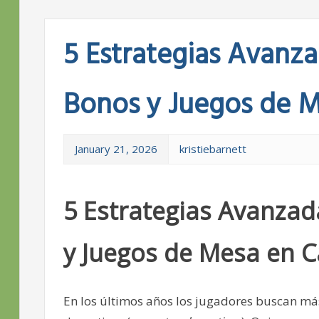
5 Estrategias Avanz
Bonos y Juegos de M
January 21, 2026
kristiebarnett
5 Estrategias Avanza
y Juegos de Mesa en C
En los últimos años los jugadores buscan m