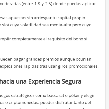
moderadas (entre‑1.8‑y‑2.5) donde puedas aplicar
sas apuestas sin arriesgar tu capital propio.
 slot cuya volatilidad sea media‑alta pero cuyo
umplir completamente el requisito del bono si
d pueden pagar grandes premios aunque ocurran
xplosiones rápidas tras usar giros promocionales.
hacia una Experiencia Segura
egos estratégicos como baccarat o póker y elegir
s o criptomonedas, puedes disfrutar tanto del