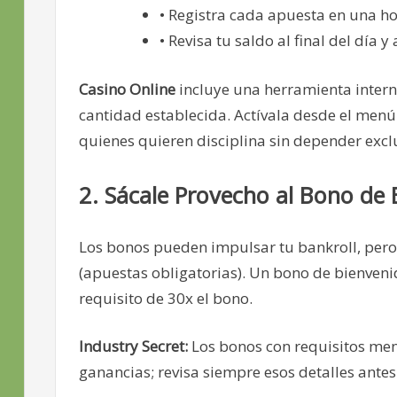
• Registra cada apuesta en una h
• Revisa tu saldo al final del día y 
Casino Online
incluye una herramienta intern
cantidad establecida. Actívala desde el menú 
quienes quieren disciplina sin depender excl
2. Sácale Provecho al Bono de
Los bonos pueden impulsar tu bankroll, pero
(apuestas obligatorias). Un bono de bienvenid
requisito de 30x el bono.
Industry Secret:
Los bonos con requisitos me
ganancias; revisa siempre esos detalles antes 