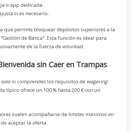
oja o app dedicada.
ajusta si es necesario.
a que permite bloquear depósitos superiores a la
“Gestión de Banca”. Esta función es ideal para
usivamente de la fuerza de voluntad.
 Bienvenida sin Caer en Trampas
 solo si comprendes los requisitos de
wagering
a típico ofrece un 100 % hasta 200 € con un
nores suelen acompañarse de límites máximos en
de aceptar la oferta.