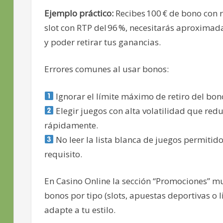
Ejemplo práctico:
Recibes 100 € de bono con r
slot con RTP del 96 %, necesitarás aproximad
y poder retirar tus ganancias.
Errores comunes al usar bonos:
Ignorar el límite máximo de retiro del bon
Elegir juegos con alta volatilidad que red
rápidamente.
No leer la lista blanca de juegos permitido
requisito.
En Casino Online la sección “Promociones” mu
bonos por tipo (slots, apuestas deportivas o l
adapte a tu estilo.