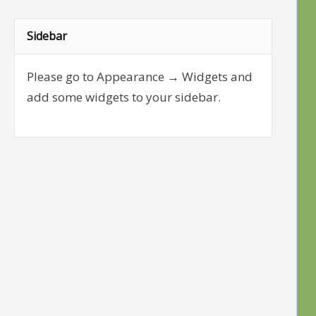
Sidebar
Please go to Appearance → Widgets and
add some widgets to your sidebar.