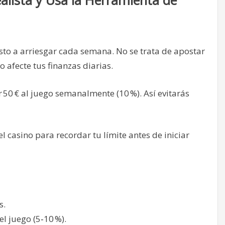
alista y Usa la Herramienta de
esto a arriesgar cada semana. No se trata de apostar
o afecte tus finanzas diarias.
r 50 € al juego semanalmente (10 %). Así evitarás
l casino para recordar tu límite antes de iniciar
s.
l juego (5‑10 %).