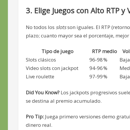
3. Elige Juegos con Alto RTP y
No todos los
slots
son iguales. El RTP (retorno
plazo; cuanto mayor sea el porcentaje, mejor
Tipo de juego
RTP medio
Vol
Slots clásicos
96‑98 %
Baja
Video slots con jackpot
94‑96 %
Medi
Live roulette
97‑99 %
Baja
Did You Know?
Los jackpots progresivos suel
se destina al premio acumulado.
Pro Tip:
Juega primero versiones demo gratuit
dinero real.