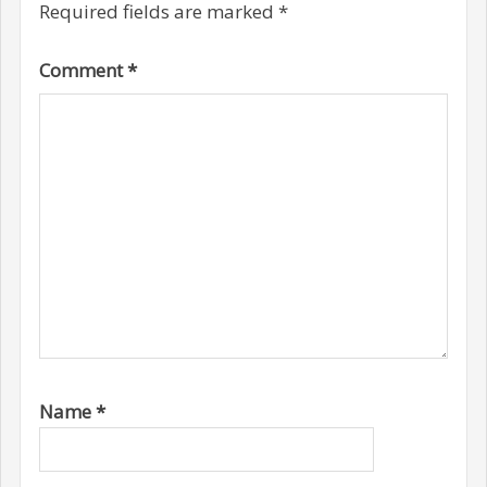
Required fields are marked
*
Comment
*
Name
*