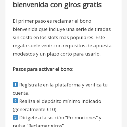
bienvenida con giros gratis
El primer paso es reclamar el bono
bienvenida que incluye una serie de tiradas
sin costo en los slots más populares. Este
regalo suele venir con requisitos de apuesta
modestos y un plazo corto para usarlo.
Pasos para activar el bono:
Regístrate en la plataforma y verifica tu
cuenta.
Realiza el depósito mínimo indicado
(generalmente €10).
Dirígete a la sección “Promociones” y
pulsa “Reclamar giros”.