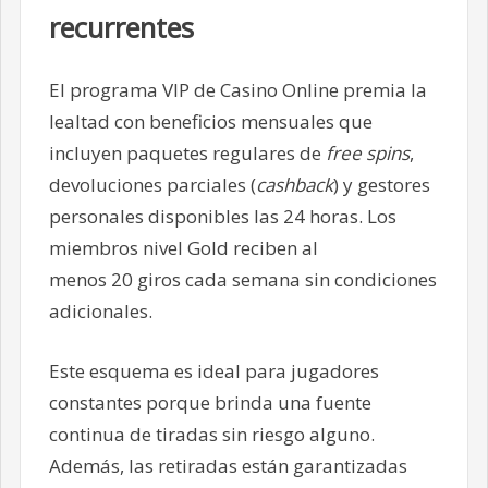
recurrentes
El programa VIP de Casino Online premia la
lealtad con beneficios mensuales que
incluyen paquetes regulares de
free spins
,
devoluciones parciales (
cashback
) y gestores
personales disponibles las 24 horas.​ Los
miembros nivel Gold reciben al
menos 20 giros cada semana sin condiciones
adicionales.​
Este esquema es ideal para jugadores
constantes porque brinda una fuente
continua de tiradas sin riesgo alguno.​
Además, las retiradas están garantizadas