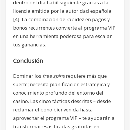
dentro del día hábil siguiente gracias a la
licencia emitida por la autoridad española​​
[4]​. La combinación de rapidez en pagos y
bonos recurrentes convierte al programa VIP
en una herramienta poderosa para escalar
tus ganancias.
Conclusión
Dominar los
free spins
requiere más que
suerte; necesita planificación estratégica y
conocimiento profundo del entorno del
casino.​ Las cinco tácticas descritas – desde
reclamar el bono bienvenida hasta
aprovechar el programa VIP – te ayudarán a
transformar esas tiradas gratuitas en