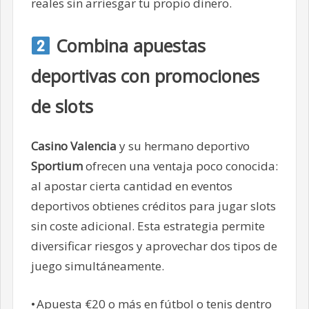
reales sin arriesgar tu propio dinero.
Combina apuestas
deportivas con promociones
de slots
Casino Valencia
y su hermano deportivo
Sportium
ofrecen una ventaja poco conocida:
al apostar cierta cantidad en eventos
deportivos obtienes créditos para jugar slots
sin coste adicional.​ Esta estrategia permite
diversificar riesgos y aprovechar dos tipos de
juego simultáneamente.​
• Apuesta €20 o más en fútbol o tenis dentro