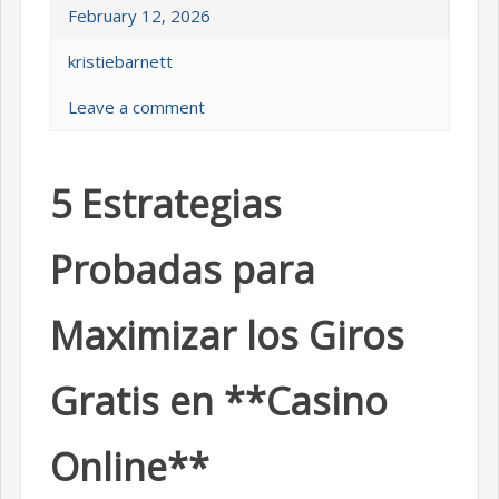
February 12, 2026
kristiebarnett
Leave a comment
5 Estrategias
Probadas para
Maximizar los Giros
Gratis en **Casino
Online**