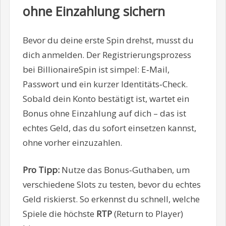
ohne Einzahlung sichern
Bevor du deine erste Spin drehst, musst du
dich anmelden. Der Registrierungsprozess
bei BillionaireSpin ist simpel: E‑Mail,
Passwort und ein kurzer Identitäts‑Check.
Sobald dein Konto bestätigt ist, wartet ein
Bonus ohne Einzahlung auf dich – das ist
echtes Geld, das du sofort einsetzen kannst,
ohne vorher einzuzahlen.
Pro Tipp:
Nutze das Bonus‑Guthaben, um
verschiedene Slots zu testen, bevor du echtes
Geld riskierst. So erkennst du schnell, welche
Spiele die höchste
RTP
(Return to Player)