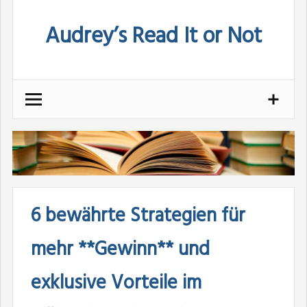
Skip
Audrey’s Read It or Not
to
content
6 bewährte Strategien für
mehr **Gewinn** und
exklusive Vorteile im