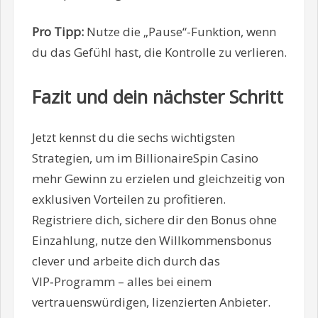
Pro Tipp:
Nutze die „Pause“-Funktion, wenn
du das Gefühl hast, die Kontrolle zu verlieren.
Fazit und dein nächster Schritt
Jetzt kennst du die sechs wichtigsten
Strategien, um im BillionaireSpin Casino
mehr Gewinn zu erzielen und gleichzeitig von
exklusiven Vorteilen zu profitieren.
Registriere dich, sichere dir den Bonus ohne
Einzahlung, nutze den Willkommensbonus
clever und arbeite dich durch das
VIP‑Programm – alles bei einem
vertrauenswürdigen, lizenzierten Anbieter.