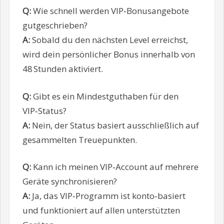
Q:
Wie schnell werden VIP‑Bonusangebote
gutgeschrieben?
A:
Sobald du den nächsten Level erreichst,
wird dein persönlicher Bonus innerhalb von
48 Stunden aktiviert.
Q:
Gibt es ein Mindestguthaben für den
VIP‑Status?
A:
Nein, der Status basiert ausschließlich auf
gesammelten Treuepunkten.
Q:
Kann ich meinen VIP‑Account auf mehrere
Geräte synchronisieren?
A:
Ja, das VIP‑Programm ist konto‑basiert
und funktioniert auf allen unterstützten