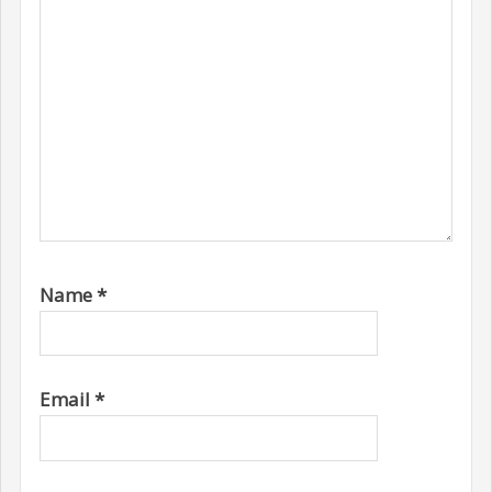
Name
*
Email
*