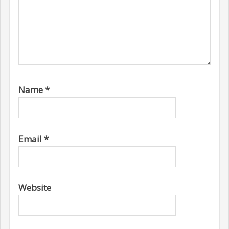
Name
*
Email
*
Website