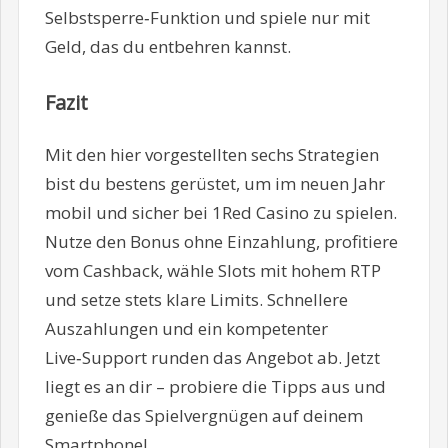
Selbstsperre‑Funktion und spiele nur mit
Geld, das du entbehren kannst.
Fazit
Mit den hier vorgestellten sechs Strategien
bist du bestens gerüstet, um im neuen Jahr
mobil und sicher bei 1Red Casino zu spielen.
Nutze den Bonus ohne Einzahlung, profitiere
vom Cashback, wähle Slots mit hohem RTP
und setze stets klare Limits. Schnellere
Auszahlungen und ein kompetenter
Live‑Support runden das Angebot ab. Jetzt
liegt es an dir – probiere die Tipps aus und
genieße das Spielvergnügen auf deinem
Smartphone!