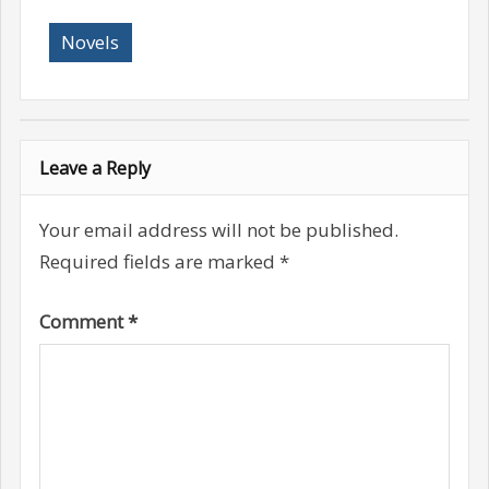
Novels
Leave a Reply
Your email address will not be published.
Required fields are marked
*
Comment
*