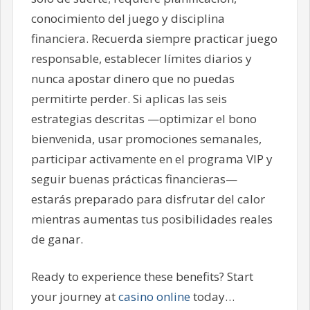
conocimiento del juego y disciplina
financiera. Recuerda siempre practicar juego
responsable, establecer límites diarios y
nunca apostar dinero que no puedas
permitirte perder. Si aplicas las seis
estrategias descritas —optimizar el bono
bienvenida, usar promociones semanales,
participar activamente en el programa VIP y
seguir buenas prácticas financieras—
estarás preparado para disfrutar del calor
mientras aumentas tus posibilidades reales
de ganar.
Ready to experience these benefits? Start
your journey at
casino online
today…