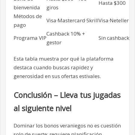
Hasta $300
bienvenida
giros
Métodos de
Visa·Mastercard·Skrill
Visa·Neteller
pago
Cashback 10% +
Programa VIP
Sin cashback
gestor
Esta tabla muestra por qué la plataforma
destaca cuando buscas rapidez y
generosidad en sus ofertas estivales.
Conclusión – Lleva tus jugadas
al siguiente nivel
Dominar los bonos veraniegos no es cuestión
solo de suerte; requiere planificación,