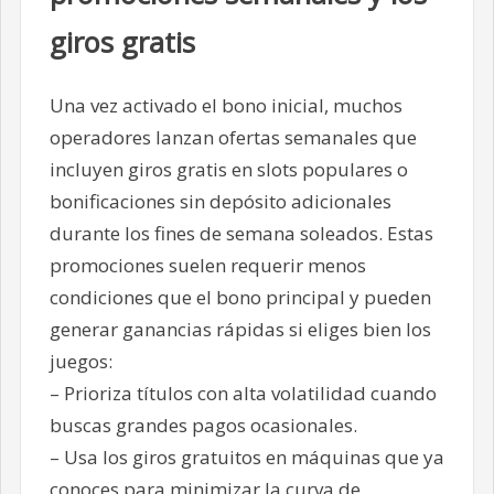
giros gratis
Una vez activado el bono inicial, muchos
operadores lanzan ofertas semanales que
incluyen giros gratis en slots populares o
bonificaciones sin depósito adicionales
durante los fines de semana soleados. Estas
promociones suelen requerir menos
condiciones que el bono principal y pueden
generar ganancias rápidas si eliges bien los
juegos:
– Prioriza títulos con alta volatilidad cuando
buscas grandes pagos ocasionales.
– Usa los giros gratuitos en máquinas que ya
conoces para minimizar la curva de