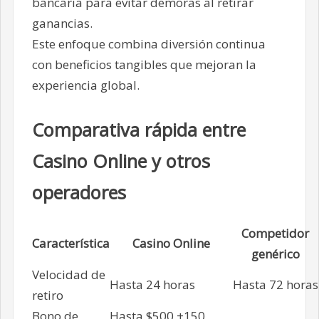
bancaria para evitar demoras al retirar
ganancias.
Este enfoque combina diversión continua
con beneficios tangibles que mejoran la
experiencia global.
Comparativa rápida entre
Casino Online y otros
operadores
Competidor
Característica
Casino Online
genérico
Velocidad de
Hasta 24 horas
Hasta 72 horas
retiro
Bono de
Hasta $500 +150