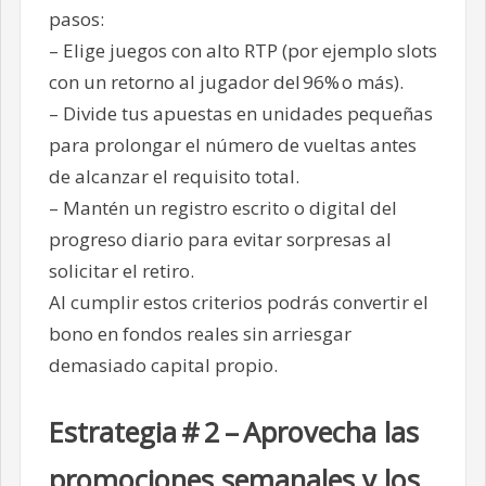
pasos:
– Elige juegos con alto RTP (por ejemplo slots
con un retorno al jugador del 96% o más).
– Divide tus apuestas en unidades pequeñas
para prolongar el número de vueltas antes
de alcanzar el requisito total.
– Mantén un registro escrito o digital del
progreso diario para evitar sorpresas al
solicitar el retiro.
Al cumplir estos criterios podrás convertir el
bono en fondos reales sin arriesgar
demasiado capital propio.
Estrategia # 2 – Aprovecha las
promociones semanales y los