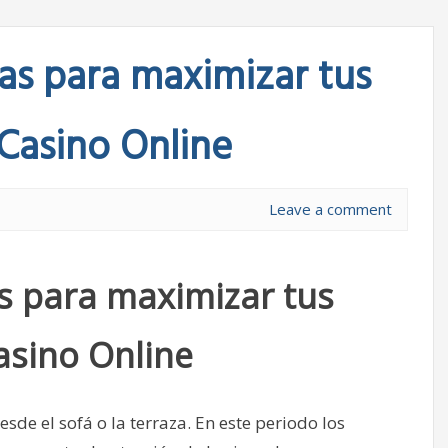
as para maximizar tus
Casino Online
Leave a comment
s para maximizar tus
asino Online
esde el sofá o la terraza. En este periodo los