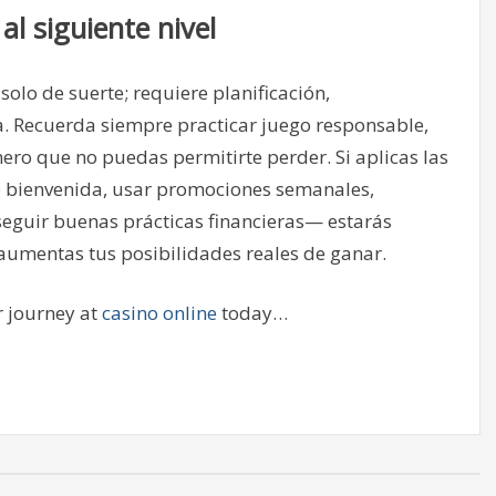
al siguiente nivel
olo de suerte; requiere planificación,
ra. Recuerda siempre practicar juego responsable,
nero que no puedas permitirte perder. Si aplicas las
no bienvenida, usar promociones semanales,
seguir buenas prácticas financieras— estarás
aumentas tus posibilidades reales de ganar.
r journey at
casino online
today…