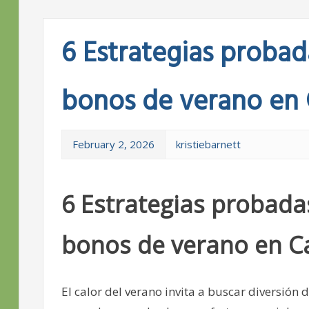
6 Estrategias probad
bonos de verano en 
February 2, 2026
kristiebarnett
6 Estrategias probada
bonos de verano en C
El calor del verano invita a buscar diversión d