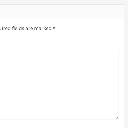
ired fields are marked
*