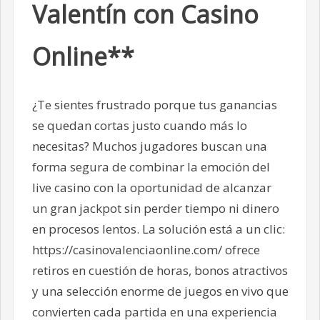
Valentín con Casino
Online**
¿Te sientes frustrado porque tus ganancias
se quedan cortas justo cuando más lo
necesitas? Muchos jugadores buscan una
forma segura de combinar la emoción del
live casino con la oportunidad de alcanzar
un gran jackpot sin perder tiempo ni dinero
en procesos lentos. La solución está a un clic:
https://casinovalenciaonline.com/ ofrece
retiros en cuestión de horas, bonos atractivos
y una selección enorme de juegos en vivo que
convierten cada partida en una experiencia