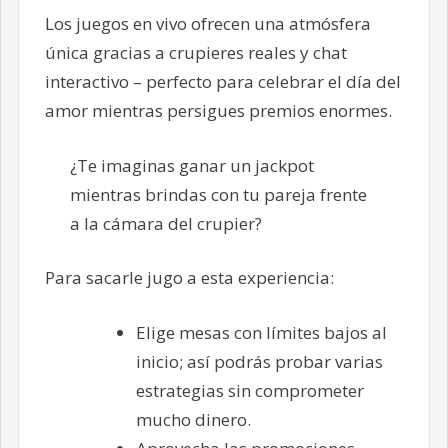
Los juegos en vivo ofrecen una atmósfera
única gracias a crupieres reales y chat
interactivo – perfecto para celebrar el día del
amor mientras persigues premios enormes.
¿Te imaginas ganar un jackpot
mientras brindas con tu pareja frente
a la cámara del crupier?
Para sacarle jugo a esta experiencia:
Elige mesas con límites bajos al
inicio; así podrás probar varias
estrategias sin comprometer
mucho dinero.