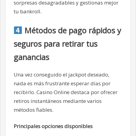
sorpresas desagradables y gestionas mejor
tu bankroll.
Métodos de pago rápidos y
seguros para retirar tus
ganancias
Una vez conseguido el jackpot deseado,
nada es más frustrante esperar días por
recibirlo. Casino Online destaca por ofrecer
retiros instantáneos mediante varios
métodos fiables.
Principales opciones disponibles