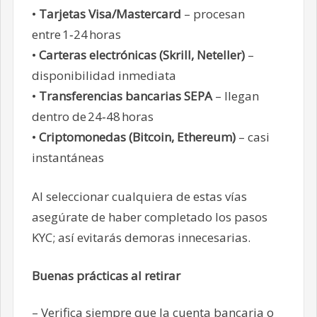
•
Tarjetas Visa/Mastercard
– procesan
entre 1‑24 horas
•
Carteras electrónicas (Skrill, Neteller)
–
disponibilidad inmediata
•
Transferencias bancarias SEPA
– llegan
dentro de 24‑48 horas
•
Criptomonedas (Bitcoin, Ethereum)
– casi
instantáneas
Al seleccionar cualquiera de estas vías
asegúrate de haber completado los pasos
KYC; así evitarás demoras innecesarias.
Buenas prácticas al retirar
– Verifica siempre que la cuenta bancaria o