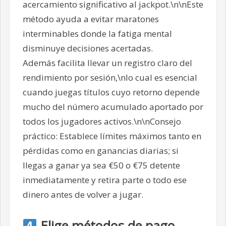
acercamiento significativo al jackpot.\n\nEste
método ayuda a evitar maratones
interminables donde la fatiga mental
disminuye decisiones acertadas.
Además facilita llevar un registro claro del
rendimiento por sesión,\nlo cual es esencial
cuando juegas títulos cuyo retorno depende
mucho del número acumulado aportado por
todos los jugadores activos.\n\nConsejo
práctico: Establece límites máximos tanto en
pérdidas como en ganancias diarias; si
llegas a ganar ya sea €50 o €75 detente
inmediatamente y retira parte o todo ese
dinero antes de volver a jugar.
Elige métodos de pago