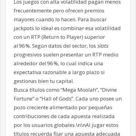
Los juegos con alta volatilidad pagan menos
frecuentemente pero ofrecen premios
mayores cuando lo hacen. Para buscar
jackpots lo ideal es combinar esa volatilidad
con un RTP (Return to Player) superior
al 96 %. Según datos del sector, los
slots
progresivos suelen presentar un RTP medio
alrededor del 96 %, lo cual indica una
expectativa razonable a largo plazo si
gestionas bien tu capital.
Busca títulos como “Mega Moolah”, “Divine
Fortune” o “Hall of Gods”. Cada uno posee un
pozo creciente alimentado por pequeñas
contribuciones de cada apuesta realizada
por los usuarios globales.\n\nAl jugar estos
títulos recuerda fijar una apuesta adecuada