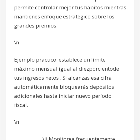
permite controlar mejor tus hábitos mientras
mantienes enfoque estratégico sobre los
grandes premios.
\n
Ejemplo práctico: establece un límite
máximo mensual igual al diezporciento​de
tus ingresos netos . Si alcanzas esa cifra
automáticamente bloquearás depósitos
adicionales hasta iniciar nuevo período
fiscal.
\n
\li Monitorea frecuentemente