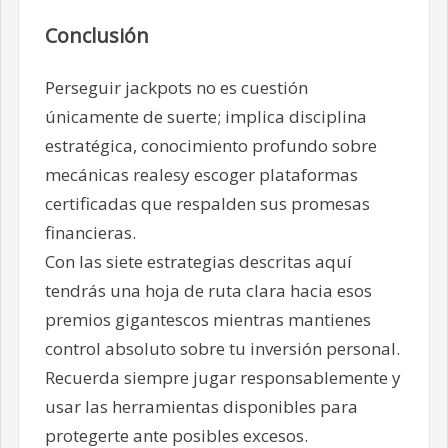
Conclusión
Perseguir jackpots no es cuestión
únicamente de suerte; implica disciplina
estratégica, conocimiento profundo sobre
mecánicas realesy escoger plataformas
certificadas que respalden sus promesas
financieras.
Con las siete estrategias descritas aquí
tendrás una hoja de ruta clara hacia esos
premios gigantescos mientras mantienes
control absoluto sobre tu inversión personal.
Recuerda siempre jugar responsablemente y
usar las herramientas disponibles para
protegerte ante posibles excesos.