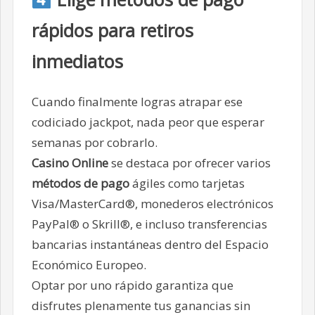
rápidos para retiros
inmediatos
Cuando finalmente logras atrapar ese
codiciado jackpot, nada peor que esperar
semanas por cobrarlo.
Casino Online
se destaca por ofrecer varios
métodos de pago
ágiles como tarjetas
Visa/MasterCard®, monederos electrónicos
PayPal® o Skrill®, e incluso transferencias
bancarias instantáneas dentro del Espacio
Económico Europeo.
Optar por uno rápido garantiza que
disfrutes plenamente tus ganancias sin