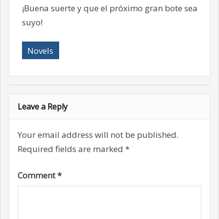
¡Buena suerte y que el próximo gran bote sea
suyo!
Novels
Leave a Reply
Your email address will not be published.
Required fields are marked
*
Comment
*