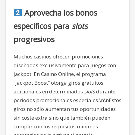
Aprovecha los bonos
específicos para
slots
progresivos
Muchos casinos ofrecen promociones
diseñadas exclusivamente para juegos con
jackpot. En Casino Online, el programa
“Jackpot Boost” otorga giros gratuitos
adicionales en determinados
slots
durante
periodos promocionales especiales.\n\nEstos
giros no sólo aumentan tus oportunidades
sin coste extra sino que también pueden
cumplir con los requisitos mínimos