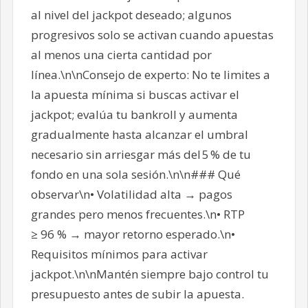
al nivel del jackpot deseado; algunos
progresivos solo se activan cuando apuestas
al menos una cierta cantidad por
línea.\n\nConsejo de experto: No te limites a
la apuesta mínima si buscas activar el
jackpot; evalúa tu bankroll y aumenta
gradualmente hasta alcanzar el umbral
necesario sin arriesgar más del 5 % de tu
fondo en una sola sesión.\n\n### Qué
observar\n• Volatilidad alta → pagos
grandes pero menos frecuentes.\n• RTP
≥ 96 % → mayor retorno esperado.\n•
Requisitos mínimos para activar
jackpot.\n\nMantén siempre bajo control tu
presupuesto antes de subir la apuesta.