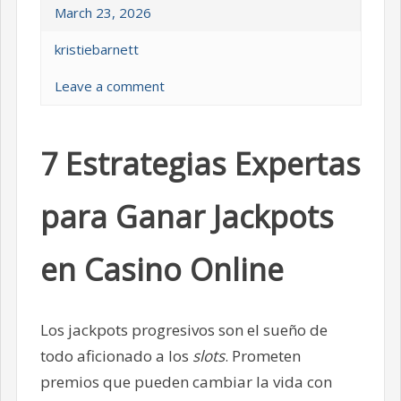
March 23, 2026
kristiebarnett
Leave a comment
7 Estrategias Expertas
para Ganar Jackpots
en Casino Online
Los jackpots progresivos son el sueño de
todo aficionado a los
slots
. Prometen
premios que pueden cambiar la vida con