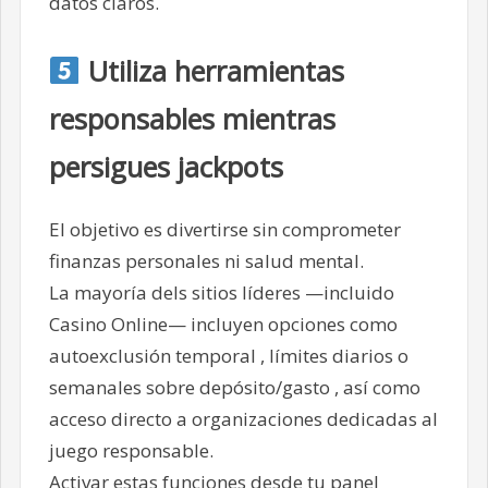
datos claros.
Utiliza herramientas
responsables mientras
persigues jackpots
El objetivo es divertirse sin comprometer
finanzas personales ni salud mental.
La mayoría dels sitios líderes —incluido
Casino Online— incluyen opciones como
autoexclusión temporal , límites diarios o
semanales sobre depósito/gasto , así como
acceso directo a organizaciones dedicadas al
juego responsable.
Activar estas funciones desde tu panel