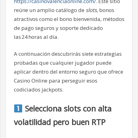
https://casinovalenciaonline.com/
. Este sitio
reúne un amplio catálogo de
slots
, bonos
atractivos como el bono bienvenida, métodos
de pago seguros y soporte dedicado
las 24 horas al día.​
A continuación descubrirás siete estrategias
probadas que cualquier jugador puede
aplicar dentro del entorno seguro que ofrece
Casino Online para perseguir esos
codiciados jackpots.
Selecciona slots con alta
volatilidad pero buen RTP