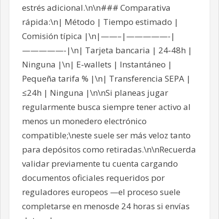
estrés adicional.\n\n### Comparativa
rápida:\n| Método | Tiempo estimado |
Comisión típica |\n|——–|—————-|
—————-|\n| Tarjeta bancaria | 24‑48h |
Ninguna |\n| E‑wallets | Instantáneo |
Pequeña tarifa % |\n| Transferencia SEPA |
≤24h | Ninguna |\n\nSi planeas jugar
regularmente busca siempre tener activo al
menos un monedero electrónico
compatible;\neste suele ser más veloz tanto
para depósitos como retiradas.\n\nRecuerda
validar previamente tu cuenta cargando
documentos oficiales requeridos por
reguladores europeos —el proceso suele
completarse en menosde 24 horas si envías