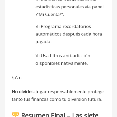
estadísticas personales vía panel
\”Mi Cuenta\”.
\li Programa recordatorios
automáticos después cada hora
jugada.
\li Usa filtros anti‑adicción
disponibles nativamente.
\p\ n
No olvides:
Jugar responsablemente protege
tanto tus finanzas como tu diversión futura.
Resumen Final – Las siete