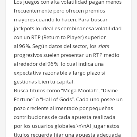
Los juegos con alta volatilidad pagan menos
frecuentemente pero ofrecen premios
mayores cuando lo hacen. Para buscar
jackpots lo ideal es combinar esa volatilidad
con un RTP (Return to Player) superior
al 96 %. Según datos del sector, los
slots
progresivos suelen presentar un RTP medio
alrededor del 96 %, lo cual indica una
expectativa razonable a largo plazo si
gestionas bien tu capital.
Busca títulos como “Mega Moolah”, “Divine
Fortune” o “Hall of Gods”. Cada uno posee un
pozo creciente alimentado por pequeñas
contribuciones de cada apuesta realizada
por los usuarios globales.\n\nAl jugar estos
títulos recuerda fijar una apuesta adecuada