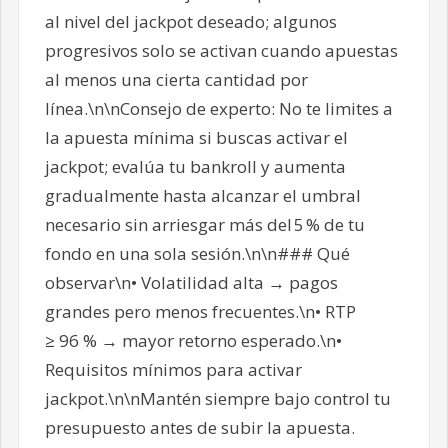
al nivel del jackpot deseado; algunos
progresivos solo se activan cuando apuestas
al menos una cierta cantidad por
línea.\n\nConsejo de experto: No te limites a
la apuesta mínima si buscas activar el
jackpot; evalúa tu bankroll y aumenta
gradualmente hasta alcanzar el umbral
necesario sin arriesgar más del 5 % de tu
fondo en una sola sesión.\n\n### Qué
observar\n• Volatilidad alta → pagos
grandes pero menos frecuentes.\n• RTP
≥ 96 % → mayor retorno esperado.\n•
Requisitos mínimos para activar
jackpot.\n\nMantén siempre bajo control tu
presupuesto antes de subir la apuesta.