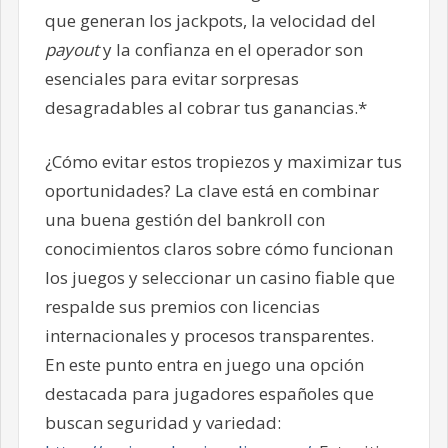
que generan los jackpots, la velocidad del
payout
y la confianza en el operador son
esenciales para evitar sorpresas
desagradables al cobrar tus ganancias.*
¿Cómo evitar estos tropiezos y maximizar tus
oportunidades? La clave está en combinar
una buena gestión del bankroll con
conocimientos claros sobre cómo funcionan
los juegos y seleccionar un casino fiable que
respalde sus premios con licencias
internacionales y procesos transparentes.
En este punto entra en juego una opción
destacada para jugadores españoles que
buscan seguridad y variedad: