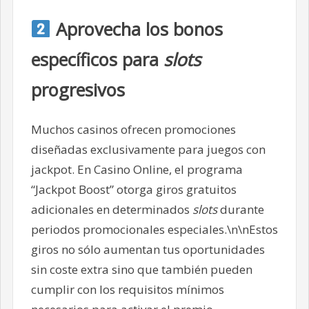
Aprovecha los bonos
específicos para
slots
progresivos
Muchos casinos ofrecen promociones
diseñadas exclusivamente para juegos con
jackpot. En Casino Online, el programa
“Jackpot Boost” otorga giros gratuitos
adicionales en determinados
slots
durante
periodos promocionales especiales.\n\nEstos
giros no sólo aumentan tus oportunidades
sin coste extra sino que también pueden
cumplir con los requisitos mínimos