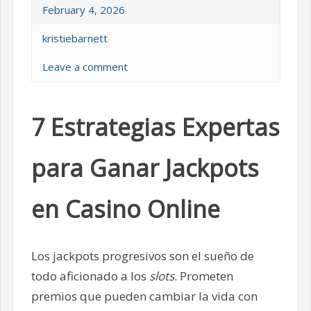
February 4, 2026
kristiebarnett
Leave a comment
7 Estrategias Expertas
para Ganar Jackpots
en Casino Online
Los jackpots progresivos son el sueño de
todo aficionado a los
slots
. Prometen
premios que pueden cambiar la vida con