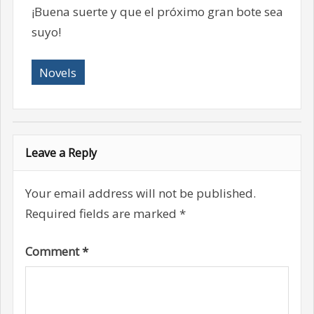
¡Buena suerte y que el próximo gran bote sea
suyo!
Novels
Leave a Reply
Your email address will not be published.
Required fields are marked
*
Comment
*