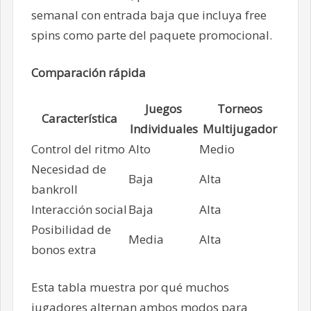
semanal con entrada baja que incluya free
spins como parte del paquete promocional.
Comparación rápida
Juegos
Torneos
Característica
Individuales
Multijugador
Control del ritmo
Alto
Medio
Necesidad de
Baja
Alta
bankroll
Interacción social
Baja
Alta
Posibilidad de
Media
Alta
bonos extra
Esta tabla muestra por qué muchos
jugadores alternan ambos modos para