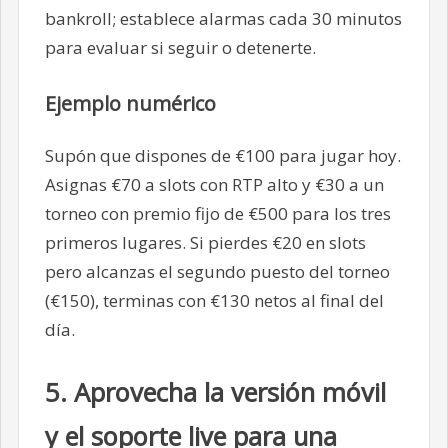
bankroll; establece alarmas cada 30 minutos
para evaluar si seguir o detenerte.
Ejemplo numérico
Supón que dispones de €100 para jugar hoy.
Asignas €70 a slots con RTP alto y €30 a un
torneo con premio fijo de €500 para los tres
primeros lugares. Si pierdes €20 en slots
pero alcanzas el segundo puesto del torneo
(€150), terminas con €130 netos al final del
día.
5. Aprovecha la versión móvil
y el soporte live para una