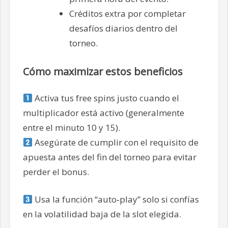
Créditos extra por completar
desafíos diarios dentro del
torneo.
Cómo maximizar estos beneficios
Activa tus free spins justo cuando el
multiplicador está activo (generalmente
entre el minuto 10 y 15).
Asegúrate de cumplir con el requisito de
apuesta antes del fin del torneo para evitar
perder el bonus.
Usa la función “auto‑play” solo si confías
en la volatilidad baja de la slot elegida.