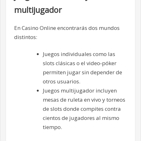
multijugador
En Casino Online encontrarás dos mundos
distintos:
Juegos individuales como las
slots clásicas o el video‑póker
permiten jugar sin depender de
otros usuarios.
Juegos multijugador incluyen
mesas de ruleta en vivo y torneos
de slots donde compites contra
cientos de jugadores al mismo
tiempo.