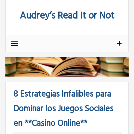
Skip
Audrey’s Read It or Not
to
content
8 Estrategias Infalibles para
Dominar los Juegos Sociales
en **Casino Online**