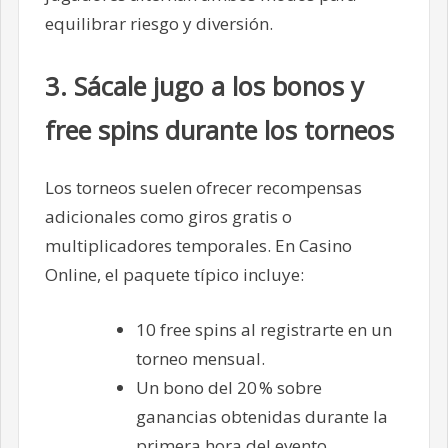
equilibrar riesgo y diversión.
3. Sácale jugo a los bonos y
free spins durante los torneos
Los torneos suelen ofrecer recompensas
adicionales como giros gratis o
multiplicadores temporales. En Casino
Online, el paquete típico incluye:
10 free spins al registrarte en un
torneo mensual.
Un bono del 20 % sobre
ganancias obtenidas durante la
primera hora del evento.