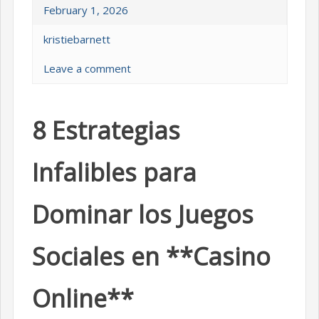
February 1, 2026
kristiebarnett
Leave a comment
8 Estrategias
Infalibles para
Dominar los Juegos
Sociales en **Casino
Online**