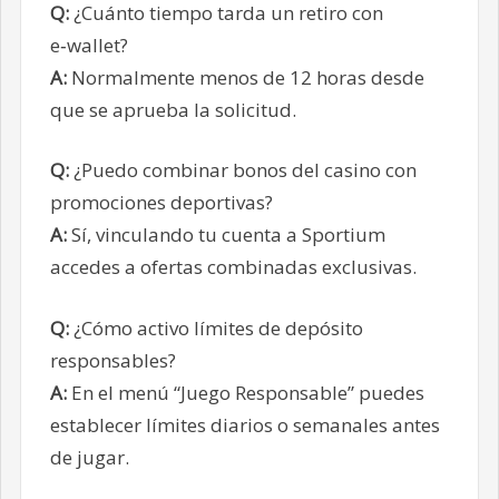
Q:
¿Cuánto tiempo tarda un retiro con
e‑wallet?
A:
Normalmente menos de 12 horas desde
que se aprueba la solicitud.
Q:
¿Puedo combinar bonos del casino con
promociones deportivas?
A:
Sí, vinculando tu cuenta a Sportium
accedes a ofertas combinadas exclusivas.
Q:
¿Cómo activo límites de depósito
responsables?
A:
En el menú “Juego Responsable” puedes
establecer límites diarios o semanales antes
de jugar.