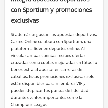
con Sportium y promociones
exclusivas
Si además te gustan las apuestas deportivas,
Casino Online colabora con Sportium, una
plataforma líder en deportes online. Al
vincular ambas cuentas recibes ofertas
cruzadas como cuotas mejoradas en fútbol o
bonos extra al apostar en carreras de
caballos. Estas promociones exclusivas solo
están disponibles para miembros VIP y
pueden duplicar tus puntos de fidelidad
durante eventos importantes como la
Champions League.