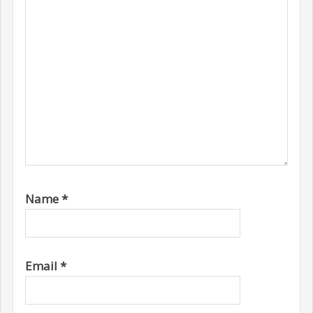
Name
*
Email
*