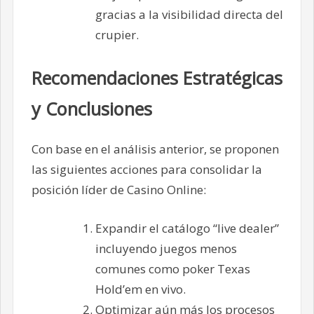
gracias a la visibilidad directa del
crupier.
Recomendaciones Estratégicas
y Conclusiones
Con base en el análisis anterior, se proponen
las siguientes acciones para consolidar la
posición líder de Casino Online:
Expandir el catálogo “live dealer”
incluyendo juegos menos
comunes como poker Texas
Hold’em en vivo.
Optimizar aún más los procesos