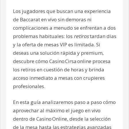
Los jugadores que buscan una experiencia
de Baccarat en vivo sin demoras ni
complicaciones a menudo se enfrentan a dos
problemas habituales: los
retiros
tardan días
y la oferta de mesas VIP es limitada. Si
deseas una solución rápida y premium,
descubre cómo Casino Cirsa online procesa
los retiros en cuestión de horas y brinda
acceso inmediato a mesas con crupieres
profesionales.
En esta guía analizaremos paso a paso cómo
aprovechar al máximo el juego en vivo
dentro de Casino Online, desde la selección
de la mesa hasta las estrategias avanzadas