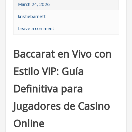
March 24, 2026
kristiebarnett
Leave a comment
Baccarat en Vivo con
Estilo VIP: Guía
Definitiva para
Jugadores de Casino
Online