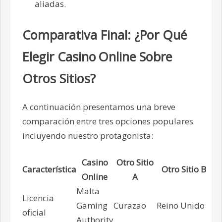
aliadas.
Comparativa Final: ¿Por Qué
Elegir Casino Online Sobre
Otros Sitios?
A continuación presentamos una breve
comparación entre tres opciones populares
incluyendo nuestro protagonista:
Casino
Otro Sitio
Característica
Otro Sitio B
Online
A
Malta
Licencia
Gaming
Curazao
Reino Unido
oficial
Authority