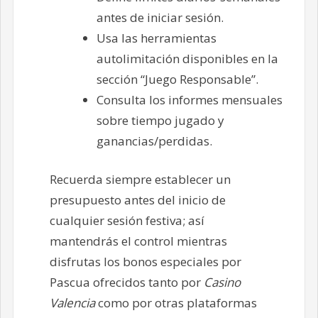
antes de iniciar sesión.
Usa las herramientas
autolimitación disponibles en la
sección “Juego Responsable”.
Consulta los informes mensuales
sobre tiempo jugado y
ganancias/perdidas.
Recuerda siempre establecer un
presupuesto antes del inicio de
cualquier sesión festiva; así
mantendrás el control mientras
disfrutas los bonos especiales por
Pascua ofrecidos tanto por
Casino
Valencia
como por otras plataformas