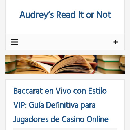
Skip
Audrey’s Read It or Not
to
content
Baccarat en Vivo con Estilo
VIP: Guía Definitiva para
Jugadores de Casino Online