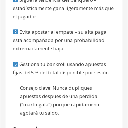
estadísticamente gana ligeramente más que
el jugador.
Evita apostar al empate – su alta paga
está acompañada por una probabilidad
extremadamente baja.
Gestiona tu bankroll usando apuestas
fijas del 5 % del total disponible por sesión.
Consejo clave: Nunca dupliques
apuestas después de una pérdida
(“martingala”) porque rápidamente
agotará tu saldo.