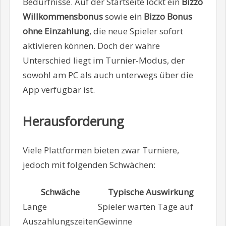
Bedürfnisse. Auf der Startseite lockt ein
Bizzo
Willkommensbonus
sowie ein
Bizzo Bonus
ohne Einzahlung
, die neue Spieler sofort
aktivieren können. Doch der wahre
Unterschied liegt im Turnier‑Modus, der
sowohl am PC als auch unterwegs über die
App verfügbar ist.
Herausforderung
Viele Plattformen bieten zwar Turniere,
jedoch mit folgenden Schwächen:
Schwäche
Typische Auswirkung
Lange
Spieler warten Tage auf
Auszahlungszeiten
Gewinne