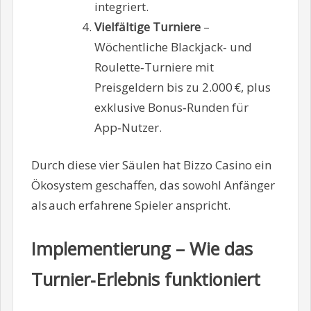
integriert.
Vielfältige Turniere
–
Wöchentliche Blackjack‑ und
Roulette‑Turniere mit
Preisgeldern bis zu 2.000 €, plus
exklusive Bonus‑Runden für
App‑Nutzer.
Durch diese vier Säulen hat Bizzo Casino ein
Ökosystem geschaffen, das sowohl Anfänger
als auch erfahrene Spieler anspricht.
Implementierung – Wie das
Turnier‑Erlebnis funktioniert