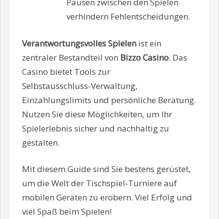
Pausen zwischen den Spielen
verhindern Fehlentscheidungen.
Verantwortungsvolles Spielen
ist ein
zentraler Bestandteil von
Bizzo Casino
. Das
Casino bietet Tools zur
Selbstausschluss‑Verwaltung,
Einzahlungslimits und persönliche Beratung.
Nutzen Sie diese Möglichkeiten, um Ihr
Spielerlebnis sicher und nachhaltig zu
gestalten.
Mit diesem Guide sind Sie bestens gerüstet,
um die Welt der Tischspiel‑Turniere auf
mobilen Geräten zu erobern. Viel Erfolg und
viel Spaß beim Spielen!