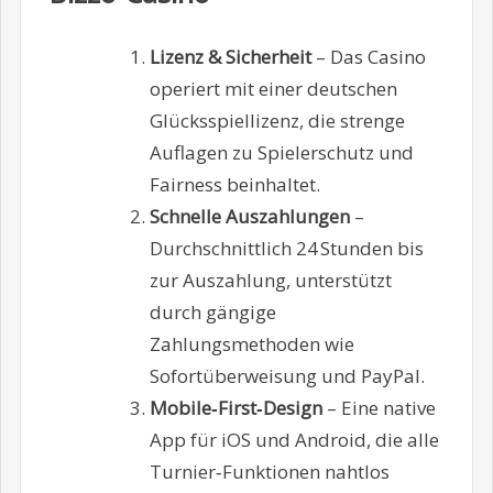
Lizenz & Sicherheit
– Das Casino
operiert mit einer deutschen
Glücksspiellizenz, die strenge
Auflagen zu Spielerschutz und
Fairness beinhaltet.
Schnelle Auszahlungen
–
Durchschnittlich 24 Stunden bis
zur Auszahlung, unterstützt
durch gängige
Zahlungsmethoden wie
Sofortüberweisung und PayPal.
Mobile‑First‑Design
– Eine native
App für iOS und Android, die alle
Turnier‑Funktionen nahtlos