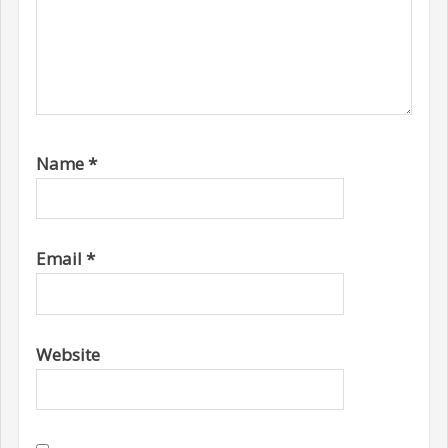
Name
*
Email
*
Website