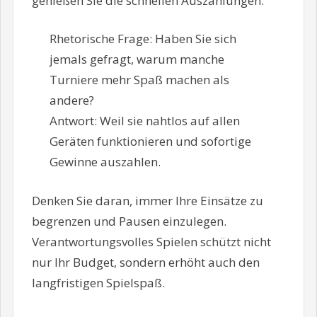
genießen Sie die schnellen Auszahlungen.
Rhetorische Frage: Haben Sie sich
jemals gefragt, warum manche
Turniere mehr Spaß machen als
andere?
Antwort: Weil sie nahtlos auf allen
Geräten funktionieren und sofortige
Gewinne auszahlen.
Denken Sie daran, immer Ihre Einsätze zu
begrenzen und Pausen einzulegen.
Verantwortungsvolles Spielen schützt nicht
nur Ihr Budget, sondern erhöht auch den
langfristigen Spielspaß.