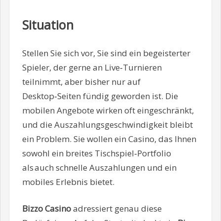
Situation
Stellen Sie sich vor, Sie sind ein begeisterter
Spieler, der gerne an Live‑Turnieren
teilnimmt, aber bisher nur auf
Desktop‑Seiten fündig geworden ist. Die
mobilen Angebote wirken oft eingeschränkt,
und die Auszahlungsgeschwindigkeit bleibt
ein Problem. Sie wollen ein Casino, das Ihnen
sowohl ein breites Tischspiel‑Portfolio
als auch schnelle Auszahlungen und ein
mobiles Erlebnis bietet.
Bizzo Casino
adressiert genau diese