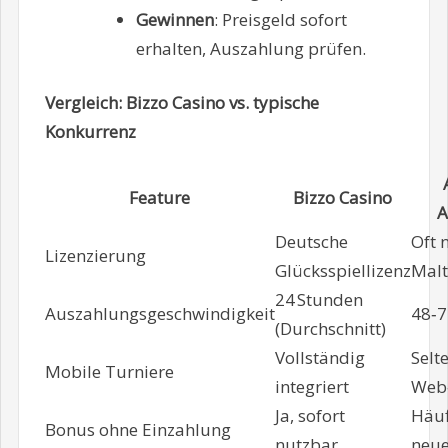
Gewinnen
: Preisgeld sofort
erhalten, Auszahlung prüfen.
Vergleich: Bizzo Casino vs. typische
Konkurrenz
Feature
Bizzo Casino
A
Deutsche
Oft 
Lizenzierung
Glücksspiellizenz
Malt
24 Stunden
Auszahlungsgeschwindigkeit
48‑7
(Durchschnitt)
Vollständig
Selt
Mobile Turniere
integriert
Web‑
Ja, sofort
Häuf
Bonus ohne Einzahlung
nutzbar
neue