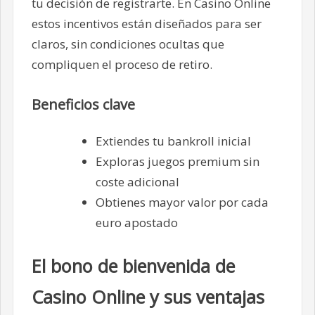
tu decisión de registrarte. En Casino Online
estos incentivos están diseñados para ser
claros, sin condiciones ocultas que
compliquen el proceso de retiro.
Beneficios clave
Extiendes tu bankroll inicial
Exploras juegos premium sin
coste adicional
Obtienes mayor valor por cada
euro apostado
El bono de bienvenida de
Casino Online y sus ventajas