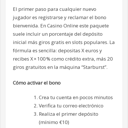
El primer paso para cualquier nuevo
jugador es registrarse y reclamar el bono
bienvenida. En Casino Online este paquete
suele incluir un porcentaje del depósito
inicial más giros gratis en slots populares. La
fórmula es sencilla: depositas X euros y
recibes X × 100 % como crédito extra, más 20
giros gratuitos en la máquina “Starburst”.
Cómo activar el bono
Crea tu cuenta en pocos minutos
Verifica tu correo electrónico
Realiza el primer depósito
(mínimo €10)