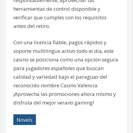
responsablemente, aprovechar las
herramientas de control disponible y
verificar que cumples con los requisitos
antes del retiro.
Con una licencia fiable, pagos rápidos y
soporte multilingüe activo todo el día, este
casino se posiciona como una opción segura
para jugadores españoles que buscan
calidad y variedad bajo el paraguas del
reconocido nombre Casino Valencia.
¡Aprovecha las promociones ahora mismo y
disfruta del mejor verano gaming!
Novels