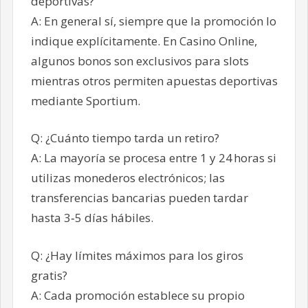
deportivas?
A: En general sí, siempre que la promoción lo
indique explícitamente. En Casino Online,
algunos bonos son exclusivos para slots
mientras otros permiten apuestas deportivas
mediante Sportium.
Q: ¿Cuánto tiempo tarda un retiro?
A: La mayoría se procesa entre 1 y 24 horas si
utilizas monederos electrónicos; las
transferencias bancarias pueden tardar
hasta 3‑5 días hábiles.
Q: ¿Hay límites máximos para los giros
gratis?
A: Cada promoción establece su propio