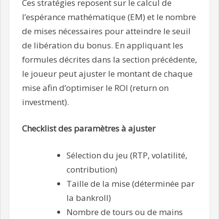
Ces stratégies reposent sur le calcul de
l’espérance mathématique (EM) et le nombre
de mises nécessaires pour atteindre le seuil
de libération du bonus. En appliquant les
formules décrites dans la section précédente,
le joueur peut ajuster le montant de chaque
mise afin d’optimiser le ROI (return on
investment).
Checklist des paramètres à ajuster
Sélection du jeu (RTP, volatilité,
contribution)
Taille de la mise (déterminée par
la bankroll)
Nombre de tours ou de mains