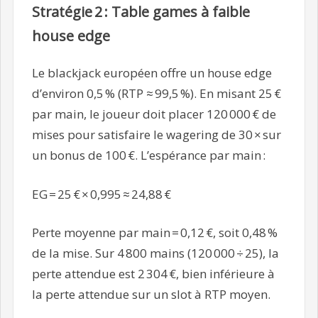
Stratégie 2 : Table games à faible
house edge
Le blackjack européen offre un house edge
d’environ 0,5 % (RTP ≈ 99,5 %). En misant 25 €
par main, le joueur doit placer 120 000 € de
mises pour satisfaire le wagering de 30 × sur
un bonus de 100 €. L’espérance par main :
EG = 25 € × 0,995 ≈ 24,88 €
Perte moyenne par main = 0,12 €, soit 0,48 %
de la mise. Sur 4 800 mains (120 000 ÷ 25), la
perte attendue est 2 304 €, bien inférieure à
la perte attendue sur un slot à RTP moyen.