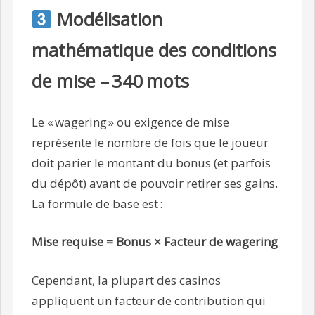
Modélisation
mathématique des conditions
de mise – 340 mots
Le « wagering » ou exigence de mise
représente le nombre de fois que le joueur
doit parier le montant du bonus (et parfois
du dépôt) avant de pouvoir retirer ses gains.
La formule de base est :
Mise requise = Bonus × Facteur de wagering
Cependant, la plupart des casinos
appliquent un facteur de contribution qui