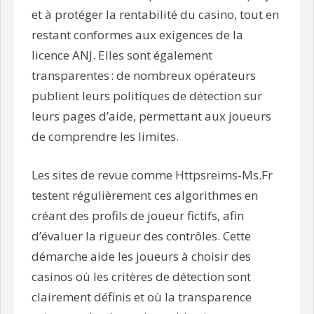
et à protéger la rentabilité du casino, tout en
restant conformes aux exigences de la
licence ANJ. Elles sont également
transparentes : de nombreux opérateurs
publient leurs politiques de détection sur
leurs pages d’aide, permettant aux joueurs
de comprendre les limites.
Les sites de revue comme Httpsreims‑Ms.Fr
testent régulièrement ces algorithmes en
créant des profils de joueur fictifs, afin
d’évaluer la rigueur des contrôles. Cette
démarche aide les joueurs à choisir des
casinos où les critères de détection sont
clairement définis et où la transparence