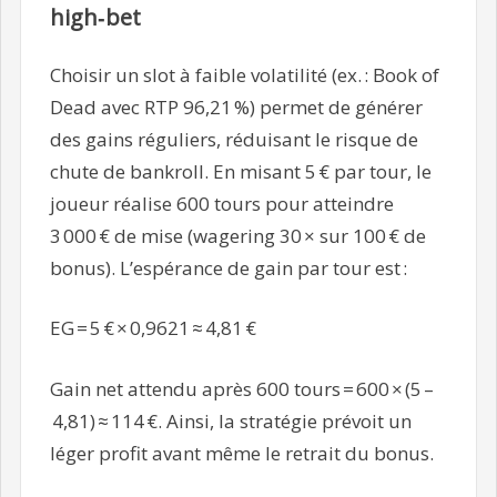
high‑bet
Choisir un slot à faible volatilité (ex. : Book of
Dead avec RTP 96,21 %) permet de générer
des gains réguliers, réduisant le risque de
chute de bankroll. En misant 5 € par tour, le
joueur réalise 600 tours pour atteindre
3 000 € de mise (wagering 30 × sur 100 € de
bonus). L’espérance de gain par tour est :
EG = 5 € × 0,9621 ≈ 4,81 €
Gain net attendu après 600 tours = 600 × (5 –
4,81) ≈ 114 €. Ainsi, la stratégie prévoit un
léger profit avant même le retrait du bonus.