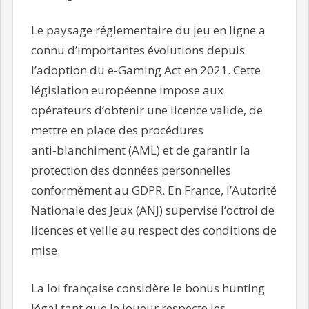
Le paysage réglementaire du jeu en ligne a
connu d’importantes évolutions depuis
l’adoption du e‑Gaming Act en 2021. Cette
législation européenne impose aux
opérateurs d’obtenir une licence valide, de
mettre en place des procédures
anti‑blanchiment (AML) et de garantir la
protection des données personnelles
conformément au GDPR. En France, l’Autorité
Nationale des Jeux (ANJ) supervise l’octroi de
licences et veille au respect des conditions de
mise.
La loi française considère le bonus hunting
légal tant que le joueur respecte les