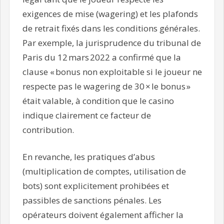
exigences de mise (wagering) et les plafonds
de retrait fixés dans les conditions générales.
Par exemple, la jurisprudence du tribunal de
Paris du 12 mars 2022 a confirmé que la
clause « bonus non exploitable si le joueur ne
respecte pas le wagering de 30 × le bonus »
était valable, à condition que le casino
indique clairement ce facteur de
contribution.
En revanche, les pratiques d’abus
(multiplication de comptes, utilisation de
bots) sont explicitement prohibées et
passibles de sanctions pénales. Les
opérateurs doivent également afficher la