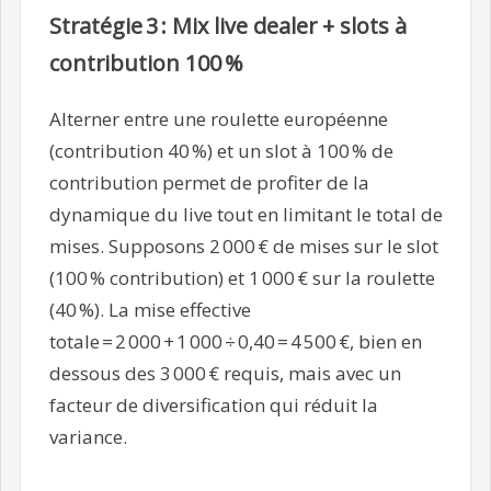
Stratégie 3 : Mix live dealer + slots à
contribution 100 %
Alterner entre une roulette européenne
(contribution 40 %) et un slot à 100 % de
contribution permet de profiter de la
dynamique du live tout en limitant le total de
mises. Supposons 2 000 € de mises sur le slot
(100 % contribution) et 1 000 € sur la roulette
(40 %). La mise effective
totale = 2 000 + 1 000 ÷ 0,40 = 4 500 €, bien en
dessous des 3 000 € requis, mais avec un
facteur de diversification qui réduit la
variance.