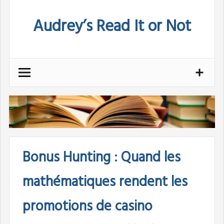
Skip
Audrey’s Read It or Not
to
content
Bonus Hunting : Quand les
mathématiques rendent les
promotions de casino