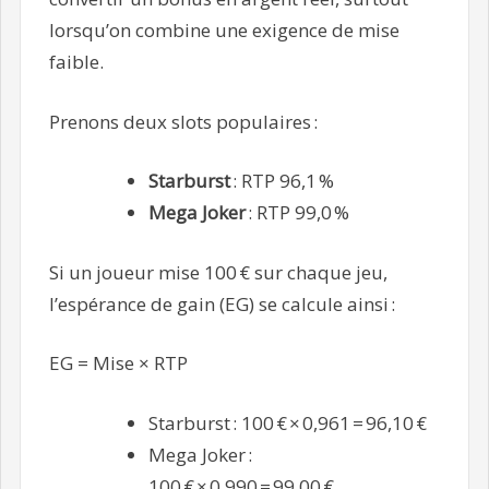
lorsqu’on combine une exigence de mise
faible.
Prenons deux slots populaires :
Starburst
: RTP 96,1 %
Mega Joker
: RTP 99,0 %
Si un joueur mise 100 € sur chaque jeu,
l’espérance de gain (EG) se calcule ainsi :
EG = Mise × RTP
Starburst : 100 € × 0,961 = 96,10 €
Mega Joker :
100 € × 0,990 = 99,00 €