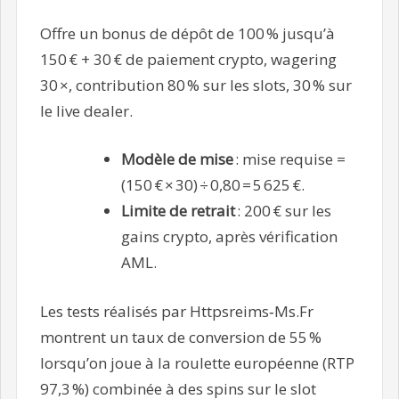
Offre un bonus de dépôt de 100 % jusqu’à
150 € + 30 € de paiement crypto, wagering
30 ×, contribution 80 % sur les slots, 30 % sur
le live dealer.
Modèle de mise
: mise requise =
(150 € × 30) ÷ 0,80 = 5 625 €.
Limite de retrait
: 200 € sur les
gains crypto, après vérification
AML.
Les tests réalisés par Httpsreims‑Ms.Fr
montrent un taux de conversion de 55 %
lorsqu’on joue à la roulette européenne (RTP
97,3 %) combinée à des spins sur le slot