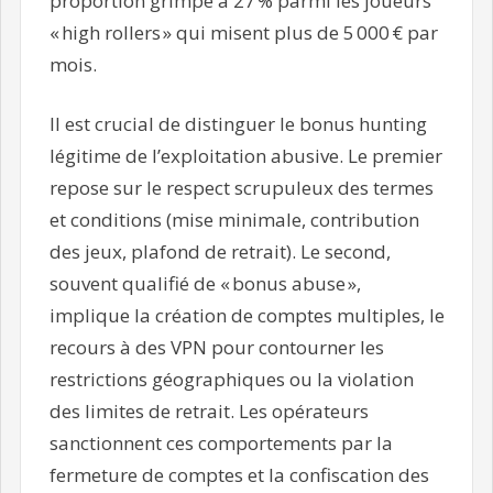
proportion grimpe à 27 % parmi les joueurs
« high rollers » qui misent plus de 5 000 € par
mois.
Il est crucial de distinguer le bonus hunting
légitime de l’exploitation abusive. Le premier
repose sur le respect scrupuleux des termes
et conditions (mise minimale, contribution
des jeux, plafond de retrait). Le second,
souvent qualifié de « bonus abuse »,
implique la création de comptes multiples, le
recours à des VPN pour contourner les
restrictions géographiques ou la violation
des limites de retrait. Les opérateurs
sanctionnent ces comportements par la
fermeture de comptes et la confiscation des