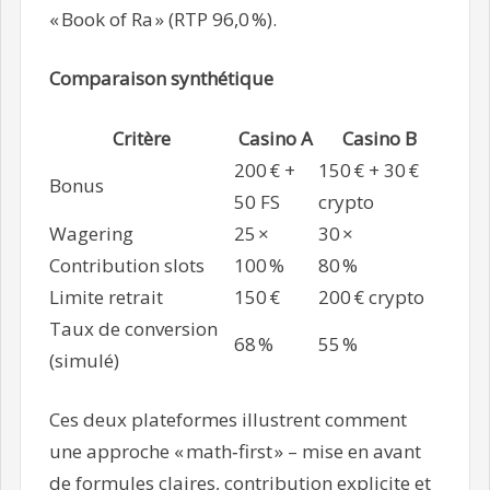
« Book of Ra » (RTP 96,0 %).
Comparaison synthétique
Critère
Casino A
Casino B
200 € +
150 € + 30 €
Bonus
50 FS
crypto
Wagering
25 ×
30 ×
Contribution slots
100 %
80 %
Limite retrait
150 €
200 € crypto
Taux de conversion
68 %
55 %
(simulé)
Ces deux plateformes illustrent comment
une approche « math‑first » – mise en avant
de formules claires, contribution explicite et