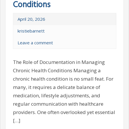
Conditions
April 20, 2026
kristiebarnett
Leave a comment
The Role of Documentation in Managing
Chronic Health Conditions Managing a
chronic health condition is no small feat. For
many, it requires a delicate balance of
medication, lifestyle adjustments, and
regular communication with healthcare
providers. One often overlooked yet essential
[…]