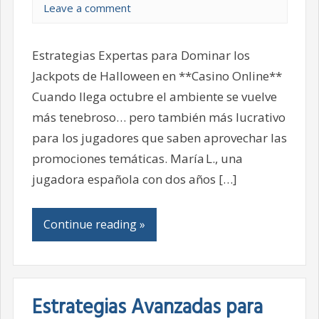
Leave a comment
Estrategias Expertas para Dominar los
Jackpots de Halloween en **Casino Online**
Cuando llega octubre el ambiente se vuelve
más tenebroso… pero también más lucrativo
para los jugadores que saben aprovechar las
promociones temáticas. María L., una
jugadora española con dos años […]
Continue reading »
Estrategias Avanzadas para