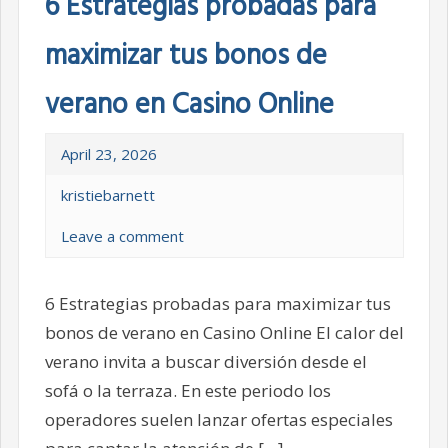
6 Estrategias probadas para
maximizar tus bonos de
verano en Casino Online
April 23, 2026
kristiebarnett
Leave a comment
6 Estrategias probadas para maximizar tus
bonos de verano en Casino Online El calor del
verano invita a buscar diversión desde el
sofá o la terraza. En este periodo los
operadores suelen lanzar ofertas especiales