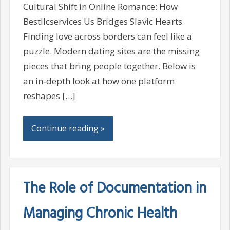
Cultural Shift in Online Romance: How
Bestllcservices.Us Bridges Slavic Hearts
Finding love across borders can feel like a
puzzle. Modern dating sites are the missing
pieces that bring people together. Below is
an in‑depth look at how one platform
reshapes […]
Continue reading »
The Role of Documentation in
Managing Chronic Health