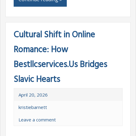
Cultural Shift in Online
Romance: How
Bestllcservices.Us Bridges
Slavic Hearts
April 20, 2026
kristiebarnett
Leave a comment