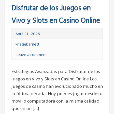
Disfrutar de los Juegos en
Vivo y Slots en Casino Online
April 21, 2026
kristiebarnett
Leave a comment
Estrategias Avanzadas para Disfrutar de los
Juegos en Vivo y Slots en Casino Online Los
juegos de casino han evolucionado mucho en
la última década. Hoy puedes jugar desde tu
móvil o computadora con la misma calidad
que en un […]