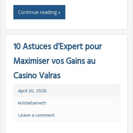
Continue reading »
10 Astuces d’Expert pour
Maximiser vos Gains au
Casino Valras
April 20, 2026
kristiebarnett
Leave a comment