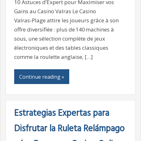
10 Astuces d’Expert pour Maximiser vos
Gains au Casino Valras Le Casino
Valras‑Plage attire les joueurs grâce à son
offre diversifiée : plus de 140 machines à
sous, une sélection complète de jeux
électroniques et des tables classiques
comme la roulette anglaise, […]
Continue reading »
Estrategias Expertas para
Disfrutar la Ruleta Relámpago