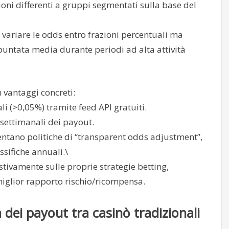
ioni differenti a gruppi segmentati sulla base del
 variare le odds entro frazioni percentuali ma
a puntata media durante periodi ad alta attività
 vantaggi concreti:
li (>0,05%) tramite feed API gratuiti.
 settimanali dei payout.
entano politiche di “transparent odds adjustment”,
ssifiche annuali.\
stivamente sulle proprie strategie betting,
miglior rapporto rischio/ricompensa.
 dei payout tra casinò tradizionali