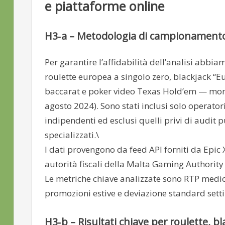
e piattaforme online
H3‑a – Metodologia di campionamento 
Per garantire l’affidabilità dell’analisi abbi
roulette europea a singolo zero, blackjack “E
baccarat e poker video Texas Hold’em — moni
agosto 2024). Sono stati inclusi solo operator
indipendenti ed esclusi quelli privi di audit
specializzati.\
I dati provengono da feed API forniti da Epic 
autorità fiscali della Malta Gaming Authori
Le metriche chiave analizzate sono RTP medi
promozioni estive e deviazione standard sett
H3‑b – Risultati chiave per roulette, bl