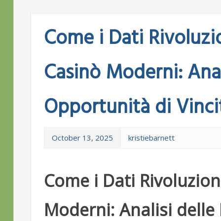
Come i Dati Rivoluzi
Casinò Moderni: Anal
Opportunità di Vinci
October 13, 2025
kristiebarnett
Come i Dati Rivoluzio
Moderni: Analisi dell