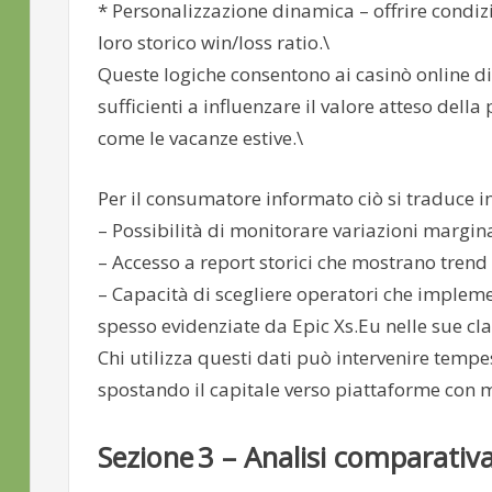
* Personalizzazione dinamica – offrire condiz
loro storico win/loss ratio.\
Queste logiche consentono ai casinò online di
sufficienti a influenzare il valore atteso dell
come le vacanze estive.\
Per il consumatore informato ciò si traduce in
– Possibilità di monitorare variazioni margina
– Accesso a report storici che mostrano trend
– Capacità di scegliere operatori che implem
spesso evidenziate da Epic Xs.Eu nelle sue cla
Chi utilizza questi dati può intervenire tempe
spostando il capitale verso piattaforme con 
Sezione 3 – Analisi comparativa