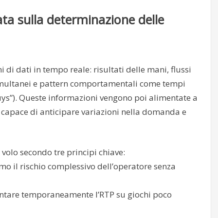
ata sulla determinazione delle
i dati in tempo reale: risultati delle mani, flussi
simultanei e pattern comportamentali come tempi
uys”). Queste informazioni vengono poi alimentate a
 capace di anticipare variazioni nella domanda e
 volo secondo tre principi chiave:
imo il rischio complessivo dell’operatore senza
entare temporaneamente l’RTP su giochi poco