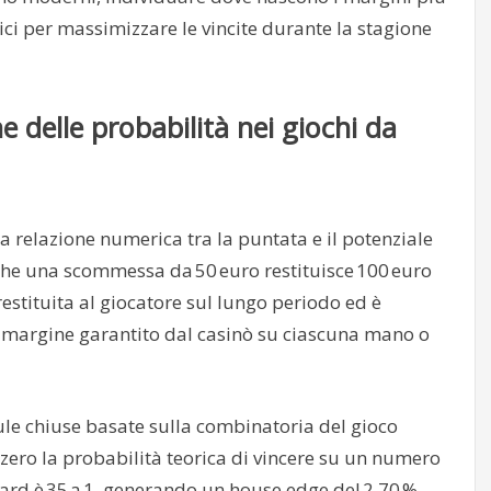
tici per massimizzare le vincite durante la stagione
 delle probabilità nei giochi da
 relazione numerica tra la puntata e il potenziale
che una scommessa da 50 euro restituisce 100 euro
 restituita al giocatore sul lungo periodo ed è
il margine garantito dal casinò su ciascuna mano o
ule chiuse basate sulla combinatoria del gioco
 zero la probabilità teorica di vincere su un numero
ard è 35 a 1, generando un house edge del 2,70 %.