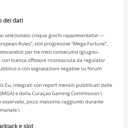
dei dati
amo selezionato cinque giochi rappresentativi —
uropean Rules”, slot progressive “Mega Fortune”,
torandoli per tre mesi consecutivi (giugno–
i con licenza offshore riconosciuta da regulator
 pubblico o con segnalazioni negative su forum
Xs.Eu, integrati con report mensili pubblicati dalle
ty (MGA) e dalla Curaçao Gaming Commission.\
o osservato, picco massimo raggiunto durante
imanale.\
ackjack e slot