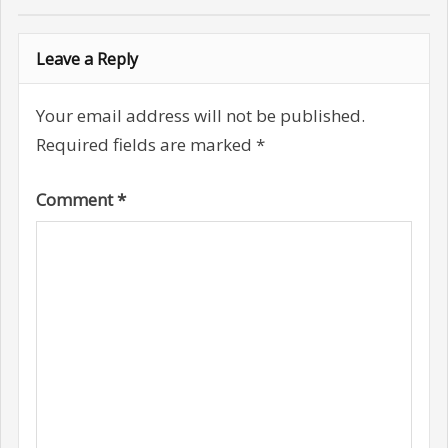
Leave a Reply
Your email address will not be published.
Required fields are marked
*
Comment
*