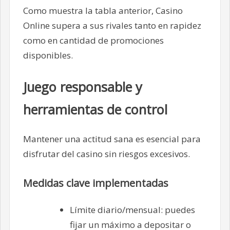
Como muestra la tabla anterior, Casino
Online supera a sus rivales tanto en rapidez
como en cantidad de promociones
disponibles.
Juego responsable y
herramientas de control
Mantener una actitud sana es esencial para
disfrutar del casino sin riesgos excesivos.
Medidas clave implementadas
Límite diario/mensual: puedes
fijar un máximo a depositar o