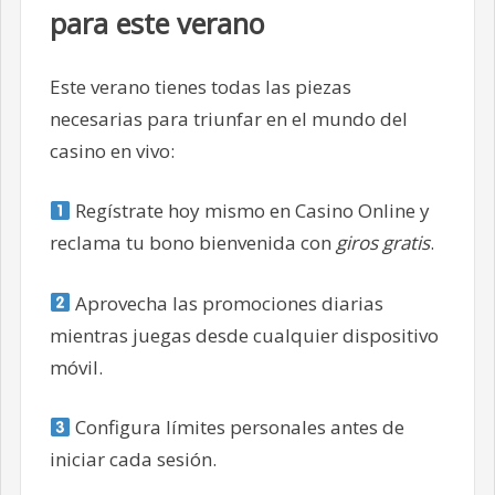
para este verano
Este verano tienes todas las piezas
necesarias para triunfar en el mundo del
casino en vivo:
Regístrate hoy mismo en Casino Online y
reclama tu bono bienvenida con
giros gratis
.
Aprovecha las promociones diarias
mientras juegas desde cualquier dispositivo
móvil.
Configura límites personales antes de
iniciar cada sesión.