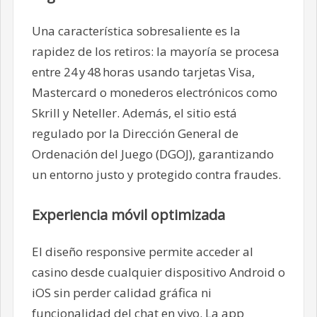
Una característica sobresaliente es la
rapidez de los retiros: la mayoría se procesa
entre 24 y 48 horas usando tarjetas Visa,
Mastercard o monederos electrónicos como
Skrill y Neteller. Además, el sitio está
regulado por la Dirección General de
Ordenación del Juego (DGOJ), garantizando
un entorno justo y protegido contra fraudes.
Experiencia móvil optimizada
El diseño responsive permite acceder al
casino desde cualquier dispositivo Android o
iOS sin perder calidad gráfica ni
funcionalidad del chat en vivo. La app