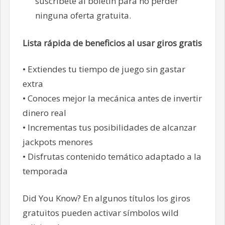
suscríbete al boletín para no perder
ninguna oferta gratuita.
Lista rápida de beneficios al usar giros gratis
• Extiendes tu tiempo de juego sin gastar
extra
• Conoces mejor la mecánica antes de invertir
dinero real
• Incrementas tus posibilidades de alcanzar
jackpots menores
• Disfrutas contenido temático adaptado a la
temporada
Did You Know? En algunos títulos los giros
gratuitos pueden activar símbolos wild