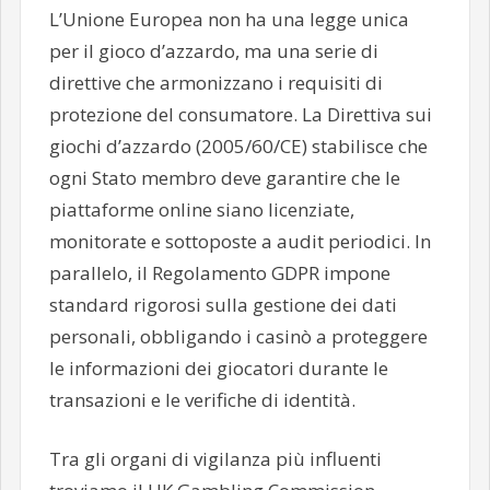
L’Unione Europea non ha una legge unica
per il gioco d’azzardo, ma una serie di
direttive che armonizzano i requisiti di
protezione del consumatore. La Direttiva sui
giochi d’azzardo (2005/60/CE) stabilisce che
ogni Stato membro deve garantire che le
piattaforme online siano licenziate,
monitorate e sottoposte a audit periodici. In
parallelo, il Regolamento GDPR impone
standard rigorosi sulla gestione dei dati
personali, obbligando i casinò a proteggere
le informazioni dei giocatori durante le
transazioni e le verifiche di identità.
Tra gli organi di vigilanza più influenti