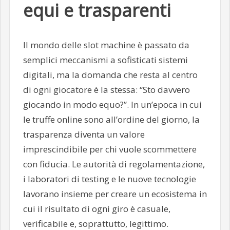
equi e trasparenti
Il mondo delle slot machine è passato da
semplici meccanismi a sofisticati sistemi
digitali, ma la domanda che resta al centro
di ogni giocatore è la stessa: “Sto davvero
giocando in modo equo?”. In un’epoca in cui
le truffe online sono all’ordine del giorno, la
trasparenza diventa un valore
imprescindibile per chi vuole scommettere
con fiducia. Le autorità di regolamentazione,
i laboratori di testing e le nuove tecnologie
lavorano insieme per creare un ecosistema in
cui il risultato di ogni giro è casuale,
verificabile e, soprattutto, legittimo.