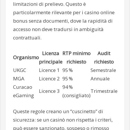
limitazioni di prelievo. Questo è
particolarmente rilevante per i casino online
bonus senza documenti, dove la rapidità di
accesso non deve tradursi in ambiguità
contrattuali.
Licenza
RTP minimo
Audit
Organismo
principale
richiesto
richiesto
UKGC
Licence 1
95 %
Semestrale
MGA
Licence 2
95 %
Annuale
Curacao
94 %
Licence 3
Trimestrale
eGaming
(consigliato)
Queste regole creano un “cuscinetto” di
sicurezza: se un casinò non rispetta i criteri,
può essere sanzionato, sospeso o rimosso