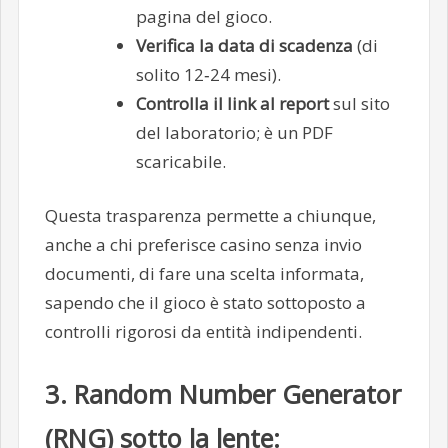
pagina del gioco.
Verifica la data di scadenza
(di
solito 12‑24 mesi).
Controlla il link al report
sul sito
del laboratorio; è un PDF
scaricabile.
Questa trasparenza permette a chiunque,
anche a chi preferisce casino senza invio
documenti, di fare una scelta informata,
sapendo che il gioco è stato sottoposto a
controlli rigorosi da entità indipendenti.
3. Random Number Generator
(RNG) sotto la lente: