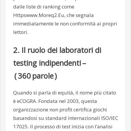
dalle liste di ranking come
Httpswww.Moreq2.Eu, che segnala
immediatamente le non conformità ai propri
lettori.
2. Il ruolo dei laboratori di
testing indipendenti –
( 360 parole )
Quando si parla di equità, il nome più citato
è eCOGRA. Fondata nel 2003, questa
organizzazione non profit certifica giochi
basandosi su standard internazionali ISO/IEC
17025. Il processo di test inizia con l’analisi