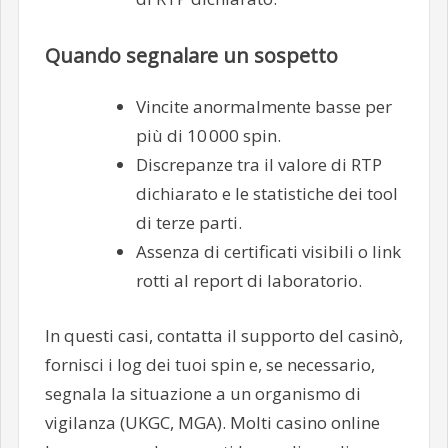
Quando segnalare un sospetto
Vincite anormalmente basse per
più di 10 000 spin.
Discrepanze tra il valore di RTP
dichiarato e le statistiche dei tool
di terze parti.
Assenza di certificati visibili o link
rotti al report di laboratorio.
In questi casi, contatta il supporto del casinò,
fornisci i log dei tuoi spin e, se necessario,
segnala la situazione a un organismo di
vigilanza (UKGC, MGA). Molti casino online