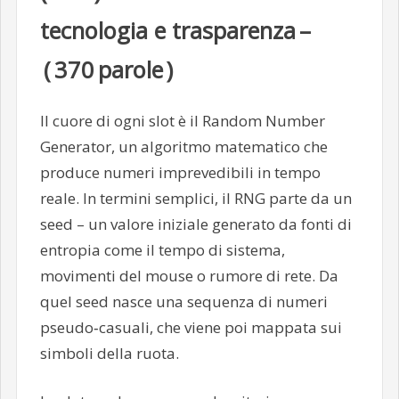
tecnologia e trasparenza –
( 370 parole )
Il cuore di ogni slot è il Random Number
Generator, un algoritmo matematico che
produce numeri imprevedibili in tempo
reale. In termini semplici, il RNG parte da un
seed – un valore iniziale generato da fonti di
entropia come il tempo di sistema,
movimenti del mouse o rumore di rete. Da
quel seed nasce una sequenza di numeri
pseudo‑casuali, che viene poi mappata sui
simboli della ruota.