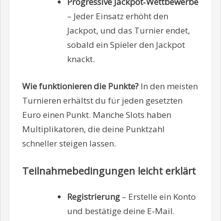
Progressive Jackpot‑Wettbewerbe
– Jeder Einsatz erhöht den
Jackpot, und das Turnier endet,
sobald ein Spieler den Jackpot
knackt.
Wie funktionieren die Punkte?
In den meisten
Turnieren erhältst du für jeden gesetzten
Euro einen Punkt. Manche Slots haben
Multiplikatoren, die deine Punktzahl
schneller steigen lassen.
Teilnahmebedingungen leicht erklärt
Registrierung
– Erstelle ein Konto
und bestätige deine E‑Mail.