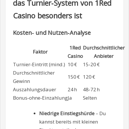
das Turnier‑System von 1Red
Casino besonders ist
Kosten‑ und Nutzen‑Analyse
1Red
Durchschnittlicher
Faktor
Casino
Anbieter
Turnier‑Eintritt (mind.)
10 €
15‑20 €
Durchschnittlicher
150 €
120 €
Gewinn
Auszahlungsdauer
24 h
48‑72 h
Bonus‑ohne‑Einzahlung
Ja
Selten
Niedrige Einstiegshürde
– Du
kannst bereits mit kleinen