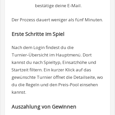
bestätige deine E‑Mail.
Der Prozess dauert weniger als fünf Minuten.
Erste Schritte im Spiel
Nach dem Login findest du die
Turnier‑Übersicht im Hauptmenü. Dort
kannst du nach Spieltyp, Einsatzhöhe und
Startzeit filtern. Ein kurzer Klick auf das
gewünschte Turnier öffnet die Detailseite, wo
du die Regeln und den Preis‑Pool einsehen
kannst.
Auszahlung von Gewinnen