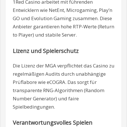
1Red Casino arbeitet mit führenden
Entwicklern wie NetEnt, Microgaming, Play’n
GO und Evolution Gaming zusammen. Diese
Anbieter garantieren hohe RTP‑Werte (Return
to Player) und stabile Server.
Lizenz und Spielerschutz
Die Lizenz der MGA verpflichtet das Casino zu
regelmäßigen Audits durch unabhängige
Prüflabore wie eCOGRA. Das sorgt für
transparente RNG‑Algorithmen (Random
Number Generator) und faire
Spielbedingungen.
Verantwortungsvolles Spielen