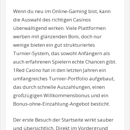
Wenn du neu im Online‑Gaming bist, kann
die Auswahl des richtigen Casinos
überwältigend wirken. Viele Plattformen
werben mit glänzenden Boni, doch nur
wenige bieten ein gut strukturiertes
Turnier‑System, das sowohl Anfängern als
auch erfahrenen Spielern echte Chancen gibt.
1Red Casino hat in den letzten Jahren ein
umfangreiches Turnier‑Portfolio aufgebaut,
das durch schnelle Auszahlungen, einen
großzügigen Willkommensbonus und ein
Bonus‑ohne‑Einzahlung‑Angebot besticht.
Der erste Besuch der Startseite wirkt sauber
und übersichtlich. Direkt im Vordergrund