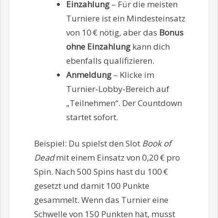
Einzahlung
– Für die meisten
Turniere ist ein Mindesteinsatz
von 10 € nötig, aber das
Bonus
ohne Einzahlung
kann dich
ebenfalls qualifizieren.
Anmeldung
– Klicke im
Turnier‑Lobby‑Bereich auf
„Teilnehmen“. Der Countdown
startet sofort.
Beispiel: Du spielst den Slot
Book of
Dead
mit einem Einsatz von 0,20 € pro
Spin. Nach 500 Spins hast du 100 €
gesetzt und damit 100 Punkte
gesammelt. Wenn das Turnier eine
Schwelle von 150 Punkten hat, musst