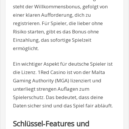
steht der Willkommensbonus, gefolgt von
einer klaren Aufforderung, dich zu
registrieren. Für Spieler, die lieber ohne
Risiko starten, gibt es das Bonus ohne
Einzahlung, das sofortige Spielzeit
ermöglicht.
Ein wichtiger Aspekt für deutsche Spieler ist
die Lizenz. 1Red Casino ist von der Malta
Gaming Authority (MGA) lizenziert und
unterliegt strengen Auflagen zum
Spielerschutz. Das bedeutet, dass deine
Daten sicher sind und das Spiel fair abläuft.
Schlüssel‑Features und