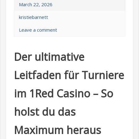
March 22, 2026
kristiebarnett
Leave a comment
Der ultimative
Leitfaden für Turniere
im 1Red Casino – So
holst du das
Maximum heraus