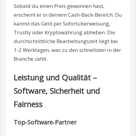
Sobald du einen Preis gewonnen hast,
erscheint er in deinem Cash‑Back‑Bereich. Du
kannst das Geld per Sofortüberweisung,
Trustly oder Kryptowährung abheben. Die
durchschnittliche Bearbeitungszeit liegt bei
1‑2 Werktagen, was zu den schnellsten in der
Branche zählt.
Leistung und Qualität –
Software, Sicherheit und
Fairness
Top‑Software‑Partner