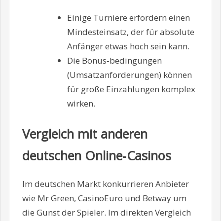
Einige Turniere erfordern einen
Mindesteinsatz, der für absolute
Anfänger etwas hoch sein kann.
Die Bonus‑bedingungen
(Umsatzanforderungen) können
für große Einzahlungen komplex
wirken.
Vergleich mit anderen
deutschen Online‑Casinos
Im deutschen Markt konkurrieren Anbieter
wie Mr Green, CasinoEuro und Betway um
die Gunst der Spieler. Im direkten Vergleich