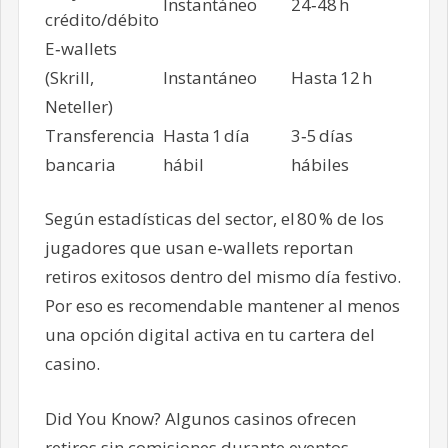
Instantáneo
24‑48 h
crédito/débito
E‑wallets
(Skrill,
Instantáneo
Hasta 12 h
Neteller)
Transferencia
Hasta 1 día
3‑5 días
bancaria
hábil
hábiles
Según estadísticas del sector, el 80 % de los
jugadores que usan e‑wallets reportan
retiros exitosos dentro del mismo día festivo.
Por eso es recomendable mantener al menos
una opción digital activa en tu cartera del
casino.
Did You Know? Algunos casinos ofrecen
retiros sin comisiones durante eventos