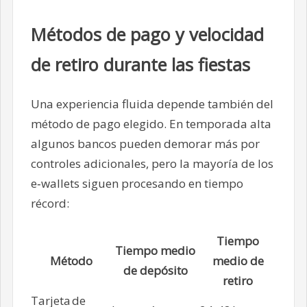
Métodos de pago y velocidad
de retiro durante las fiestas
Una experiencia fluida depende también del
método de pago elegido. En temporada alta
algunos bancos pueden demorar más por
controles adicionales, pero la mayoría de los
e‑wallets siguen procesando en tiempo
récord:
Tiempo
Tiempo medio
Método
medio de
de depósito
retiro
Tarjeta de