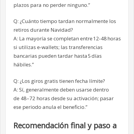
plazos para no perder ninguno.”
Q: ¿Cuánto tiempo tardan normalmente los
retiros durante Navidad?
A: La mayoría se completan entre 12‑48 horas
si utilizas e‑wallets; las transferencias
bancarias pueden tardar hasta 5 días
hábiles.”
Q: ¿Los giros gratis tienen fecha límite?
A: Sí, generalmente deben usarse dentro
de 48–72 horas desde su activación; pasar
ese periodo anula el beneficio.”
Recomendación final y paso a