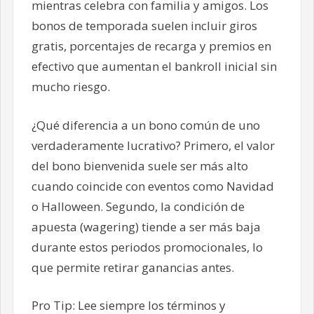
mientras celebra con familia y amigos. Los
bonos de temporada suelen incluir giros
gratis, porcentajes de recarga y premios en
efectivo que aumentan el bankroll inicial sin
mucho riesgo.
¿Qué diferencia a un bono común de uno
verdaderamente lucrativo? Primero, el valor
del bono bienvenida suele ser más alto
cuando coincide con eventos como Navidad
o Halloween. Segundo, la condición de
apuesta (wagering) tiende a ser más baja
durante estos periodos promocionales, lo
que permite retirar ganancias antes.
Pro Tip: Lee siempre los términos y