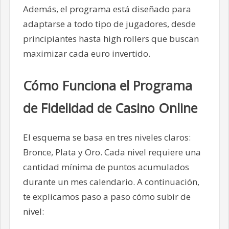
Además, el programa está diseñado para
adaptarse a todo tipo de jugadores, desde
principiantes hasta high rollers que buscan
maximizar cada euro invertido.
Cómo Funciona el Programa
de Fidelidad de Casino Online
El esquema se basa en tres niveles claros:
Bronce, Plata y Oro. Cada nivel requiere una
cantidad mínima de puntos acumulados
durante un mes calendario. A continuación,
te explicamos paso a paso cómo subir de
nivel: