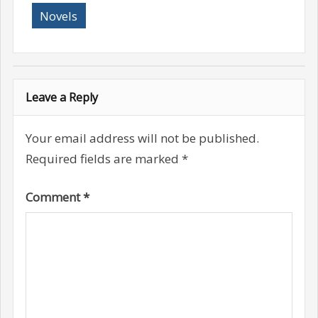
Novels
Leave a Reply
Your email address will not be published.
Required fields are marked
*
Comment
*