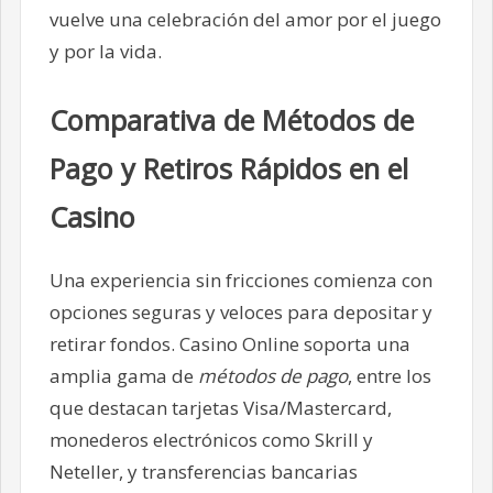
vuelve una celebración del amor por el juego
y por la vida.
Comparativa de Métodos de
Pago y Retiros Rápidos en el
Casino
Una experiencia sin fricciones comienza con
opciones seguras y veloces para depositar y
retirar fondos. Casino Online soporta una
amplia gama de
métodos de pago
, entre los
que destacan tarjetas Visa/Mastercard,
monederos electrónicos como Skrill y
Neteller, y transferencias bancarias