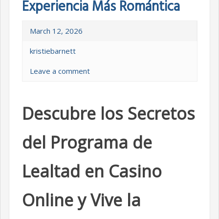
Experiencia Más Romántica
March 12, 2026
kristiebarnett
Leave a comment
Descubre los Secretos
del Programa de
Lealtad en Casino
Online y Vive la