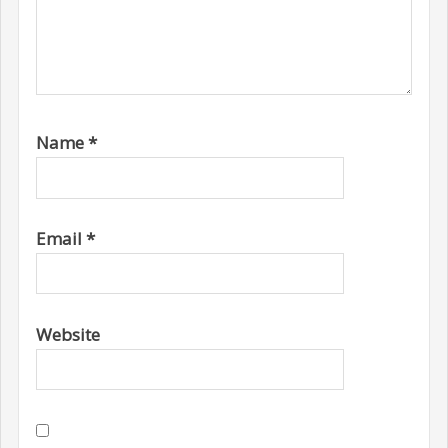
Name
*
Email
*
Website