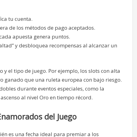
ica tu cuenta.
iera de los métodos de pago aceptados.
; cada apuesta genera puntos.
Lealtad” y desbloquea recompensas al alcanzar un
y el tipo de juego. Por ejemplo, los slots con alta
ro ganado que una ruleta europea con bajo riesgo.
dobles durante eventos especiales, como la
ascenso al nivel Oro en tiempo récord.
 Enamorados del Juego
ién es una fecha ideal para premiar a los