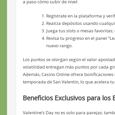
a paso cómo subir de nivel:
Regístrate en la plataforma y verif
Realiza depósitos usando cualqu
Juega tus slots o mesas favoritas
Revisa tu progreso en el panel “
nuevo rango.
Los puntos se otorgan según el valor apostado 
volatilidad entregan más puntos por cada gi
Además, Casino Online ofrece bonificaciones 
temporada de San Valentín, lo que acelera tu 
Beneficios Exclusivos para los
Valentine’s Day no es solo para parejas; tamb