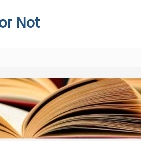
 or Not