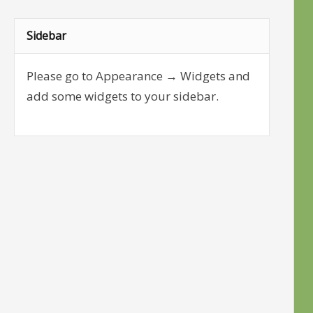
Sidebar
Please go to Appearance → Widgets and
add some widgets to your sidebar.