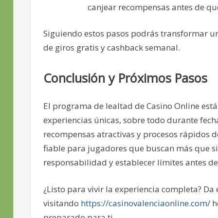
canjear recompensas antes de que
Siguiendo estos pasos podrás transformar un
de giros gratis y cashback semanal.
Conclusión y Próximos Pasos
El programa de lealtad de Casino Online está
experiencias únicas, sobre todo durante fecha
recompensas atractivas y procesos rápidos d
fiable para jugadores que buscan más que s
responsabilidad y establecer límites antes d
¿Listo para vivir la experiencia completa? D
visitando
https://casinovalenciaonline.com/
ho
preparado para ti.