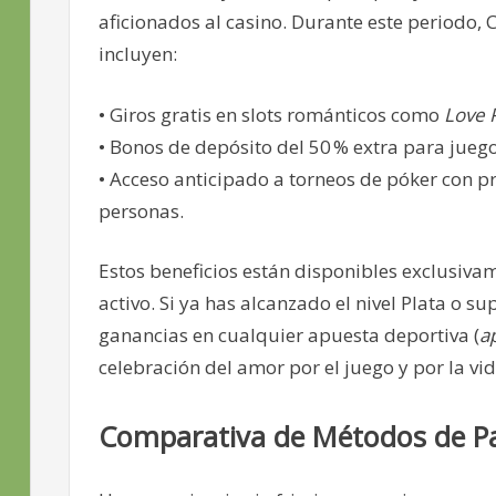
aficionados al casino. Durante este periodo,
incluyen:
• Giros gratis en slots románticos como
Love 
• Bonos de depósito del 50 % extra para juegos
• Acceso anticipado a torneos de póker con p
personas.
Estos beneficios están disponibles exclusiv
activo. Si ya has alcanzado el nivel Plata o s
ganancias en cualquier apuesta deportiva (
a
celebración del amor por el juego y por la vid
Comparativa de Métodos de Pag