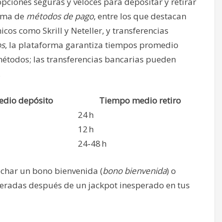
pciones seguras y veloces para depositar y retirar
gama de
métodos de pago
, entre los que destacan
cos como Skrill y Neteller, y transferencias
os
, la plataforma garantiza tiempos promedio
 métodos; las transferencias bancarias pueden
.
dio depósito
Tiempo medio retiro
24 h
12 h
24‑48 h
echar un bono bienvenida (
bono bienvenida
) o
peradas después de un jackpot inesperado en tus