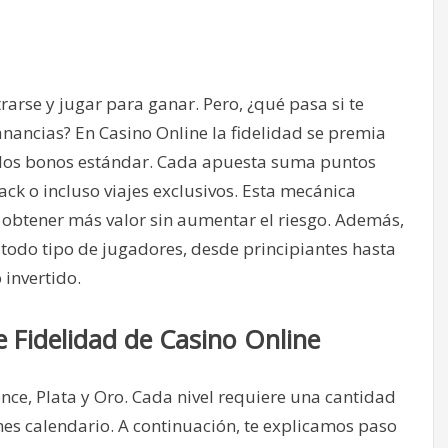
arse y jugar para ganar. Pero, ¿qué pasa si te
anancias? En Casino Online la fidelidad se premia
 los bonos estándar. Cada apuesta suma puntos
ck o incluso viajes exclusivos. Esta mecánica
 obtener más valor sin aumentar el riesgo. Además,
todo tipo de jugadores, desde principiantes hasta
invertido.
Fidelidad de Casino Online
once, Plata y Oro. Cada nivel requiere una cantidad
 calendario. A continuación, te explicamos paso