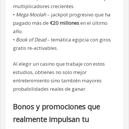
multiplicadores crecientes.
•
Mega Moolah
– jackpot progresivo que ha
pagado más de
€20 millones
en el último
año.
•
Book of Dead
– temática egipcia con giros
gratis re‑activables.
Al elegir un casino que trabaje con estos
estudios, obtienes no solo mejor
entretenimiento sino también mayores
probabilidades reales de ganar.
Bonos y promociones que
realmente impulsan tu