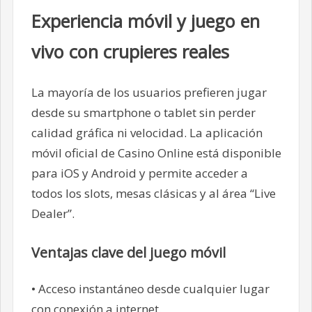
Experiencia móvil y juego en
vivo con crupieres reales
La mayoría de los usuarios prefieren jugar
desde su smartphone o tablet sin perder
calidad gráfica ni velocidad. La aplicación
móvil oficial de Casino Online está disponible
para iOS y Android y permite acceder a
todos los slots, mesas clásicas y al área “Live
Dealer”.
Ventajas clave del juego móvil
• Acceso instantáneo desde cualquier lugar
con conexión a internet.