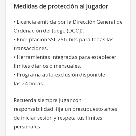
Medidas de protección al jugador
• Licencia emitida por la Dirección General de
Ordenación del Juego (DGOJ).
• Encriptación SSL 256‑bits para todas las
transacciones.
• Herramientas integradas para establecer
límites diarios o mensuales.
• Programa auto‑exclusión disponible
las 24 horas.
Recuerda siempre jugar con
responsabilidad: fija un presupuesto antes
de iniciar sesión y respeta tus límites
personales.