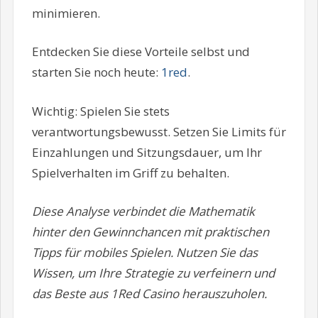
minimieren.
Entdecken Sie diese Vorteile selbst und
starten Sie noch heute:
1red
.
Wichtig: Spielen Sie stets
verantwortungsbewusst. Setzen Sie Limits für
Einzahlungen und Sitzungsdauer, um Ihr
Spielverhalten im Griff zu behalten.
Diese Analyse verbindet die Mathematik
hinter den Gewinnchancen mit praktischen
Tipps für mobiles Spielen. Nutzen Sie das
Wissen, um Ihre Strategie zu verfeinern und
das Beste aus 1Red Casino herauszuholen.