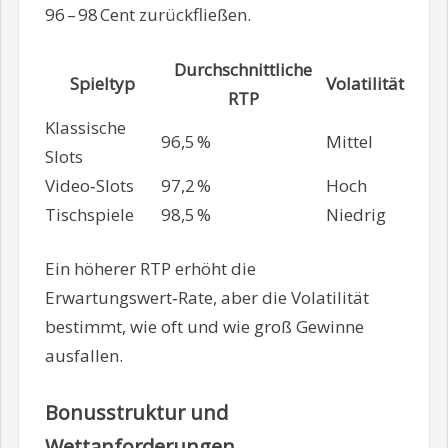
96 – 98 Cent zurückfließen.
Durchschnittliche
Spieltyp
Volatilität
RTP
Klassische
96,5 %
Mittel
Slots
Video‑Slots
97,2 %
Hoch
Tischspiele
98,5 %
Niedrig
Ein höherer RTP erhöht die
Erwartungswert‑Rate, aber die Volatilität
bestimmt, wie oft und wie groß Gewinne
ausfallen.
Bonusstruktur und
Wettanforderungen