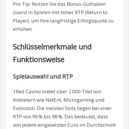
Pro Tip: Nutzen Sie das Bonus‑Guthaben
zuerst in Spielen mit hoher RTP (Return to
Player), um Ihre langfristige Erfolgsquote zu
erhöhen.
Schlüsselmerkmale und
Funktionsweise
Spielauswahl und RTP
1Red Casino bietet über 2 000 Titel von
Anbietern wie NetEnt, Microgaming und
Evolution. Die meisten Slots liegen bei einer
RTP von 96 % bis 98 %. Das bedeutet, dass
von jedem eingesetzten Euro im Durchschnitt