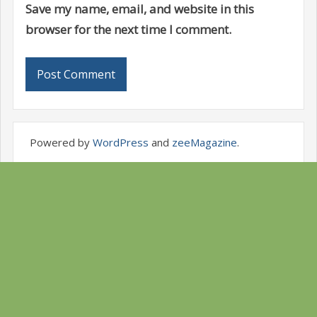
Save my name, email, and website in this
browser for the next time I comment.
Powered by
WordPress
and
zeeMagazine
.