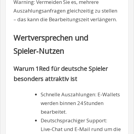
Warning: Vermeiden Sie es, mehrere
Auszahlungsanfragen gleichzeitig zu stellen
– das kann die Bearbeitungszeit verlängern.
Wertversprechen und
Spieler‑Nutzen
Warum 1Red für deutsche Spieler
besonders attraktiv ist
Schnelle Auszahlungen: E‑Wallets
werden binnen 24 Stunden
bearbeitet.
Deutschsprachiger Support:
Live‑Chat und E‑Mail rund um die