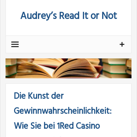
Skip
Audrey’s Read It or Not
to
content
Die Kunst der
Gewinnwahrscheinlichkeit:
Wie Sie bei 1Red Casino