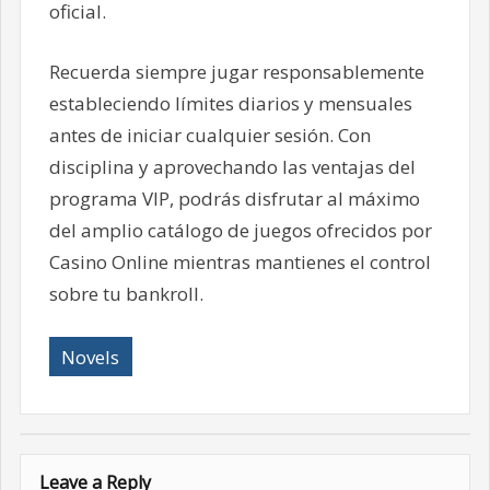
oficial.
Recuerda siempre jugar responsablemente
estableciendo límites diarios y mensuales
antes de iniciar cualquier sesión. Con
disciplina y aprovechando las ventajas del
programa VIP, podrás disfrutar al máximo
del amplio catálogo de juegos ofrecidos por
Casino Online mientras mantienes el control
sobre tu bankroll.
Novels
Leave a Reply