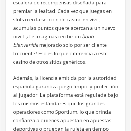
escalera de recompensas diseñada para
premiar la lealtad. Cada vez que juegas en
slots o en la sección de casino en vivo,
acumulas puntos que te acercan a un nuevo
nivel. ¿Te imaginas recibir un
bono
bienvenida
mejorado solo por ser cliente
frecuente? Eso es lo que diferencia a este
casino de otros sitios genéricos.
Además, la licencia emitida por la autoridad
española garantiza juego limpio y protección
al jugador. La plataforma está regulada bajo
los mismos estándares que los grandes
operadores como Sportium, lo que brinda
confianza a quienes apuestan en apuestas
deportivas o prueban la ruleta en tiempo