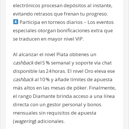
electrónicos procesan depósitos al instante,
evitando retrasos que frenan tu progreso.
Participa en torneos diarios – Los eventos
especiales otorgan bonificaciones extra que
se traducen en mayor nivel VIP.
Al alcanzar el nivel Plata obtienes un
cashback
del 5 % semanal y soporte vía chat
disponible las 24 horas. El nivel Oro eleva ese
cashback
al 10 % y añade límites de apuesta
más altos en las mesas de póker. Finalmente,
el rango Diamante brinda acceso a una línea
directa con un gestor personal y bonos
mensuales sin requisitos de apuesta
(
wagering
) adicionales.