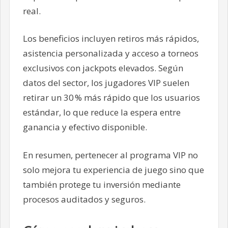
real.
Los beneficios incluyen retiros más rápidos,
asistencia personalizada y acceso a torneos
exclusivos con jackpots elevados. Según
datos del sector, los jugadores VIP suelen
retirar un 30 % más rápido que los usuarios
estándar, lo que reduce la espera entre
ganancia y efectivo disponible.
En resumen, pertenecer al programa VIP no
solo mejora tu experiencia de juego sino que
también protege tu inversión mediante
procesos auditados y seguros.