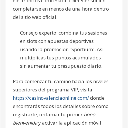
electrónicos como Skrill o Neteller suelen
completarse en menos de una hora dentro
del sitio web oficial.
Consejo experto: combina tus sesiones
en slots con apuestas deportivas
usando la promoción “Sportium”. Así
multiplicas tus puntos acumulados
sin aumentar tu presupuesto diario.
Para comenzar tu camino hacia los niveles
superiores del programa VIP, visita
https://casinovalenciaonline.com/
donde
encontrarás todos los detalles sobre cómo
registrarte, reclamar tu primer
bono
bienvenida
y activar la aplicación móvil