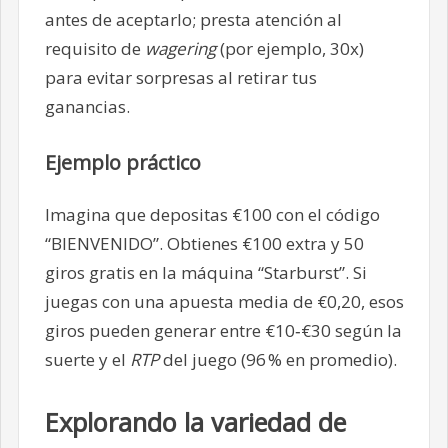
antes de aceptarlo; presta atención al
requisito de
wagering
(por ejemplo, 30x)
para evitar sorpresas al retirar tus
ganancias.
Ejemplo práctico
Imagina que depositas €100 con el código
“BIENVENIDO”. Obtienes €100 extra y 50
giros gratis en la máquina “Starburst”. Si
juegas con una apuesta media de €0,20, esos
giros pueden generar entre €10‑€30 según la
suerte y el
RTP
del juego (96 % en promedio).
Explorando la variedad de