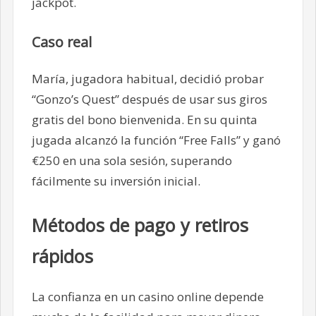
jackpot.
Caso real
María, jugadora habitual, decidió probar
“Gonzo’s Quest” después de usar sus giros
gratis del bono bienvenida. En su quinta
jugada alcanzó la función “Free Falls” y ganó
€250 en una sola sesión, superando
fácilmente su inversión inicial.
Métodos de pago y retiros
rápidos
La confianza en un casino online depende