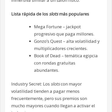
inmersiva similar a un salón físico.
Lista rápida de los
slots
más populares
Mega Fortune – jackpot
progresivo que paga millones.
Gonzo’s Quest – alta volatilidad y
multiplicadores crecientes.
Book of Dead – temática egipcia
con rondas gratuitas
abundantes.
Industry Secret: Los
slots
con mayor
volatilidad tienden a pagar menos
frecuentemente, pero sus premios son
mucho mayores cuando llegan a activar el