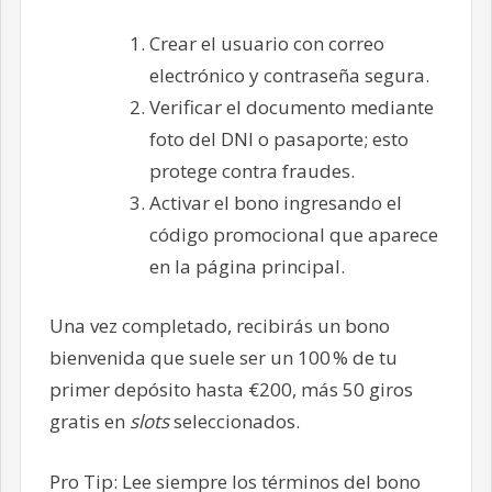
Crear el usuario con correo
electrónico y contraseña segura.
Verificar el documento mediante
foto del DNI o pasaporte; esto
protege contra fraudes.
Activar el bono ingresando el
código promocional que aparece
en la página principal.
Una vez completado, recibirás un bono
bienvenida que suele ser un 100 % de tu
primer depósito hasta €200, más 50 giros
gratis en
slots
seleccionados.
Pro Tip: Lee siempre los términos del bono