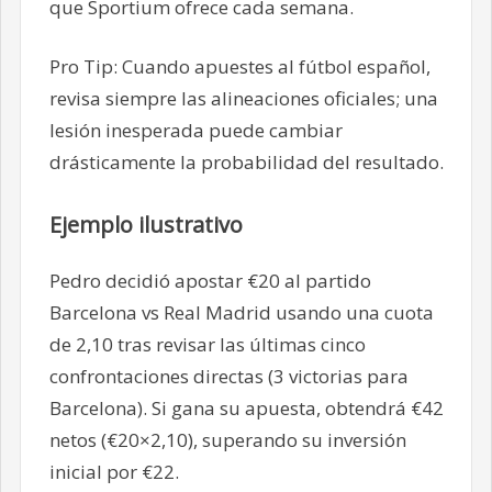
que Sportium ofrece cada semana.
Pro Tip: Cuando apuestes al fútbol español,
revisa siempre las alineaciones oficiales; una
lesión inesperada puede cambiar
drásticamente la probabilidad del resultado.
Ejemplo ilustrativo
Pedro decidió apostar €20 al partido
Barcelona vs Real Madrid usando una cuota
de 2,10 tras revisar las últimas cinco
confrontaciones directas (3 victorias para
Barcelona). Si gana su apuesta, obtendrá €42
netos (€20×2,10), superando su inversión
inicial por €22.