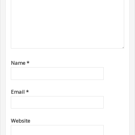
Name
*
Email
*
Website