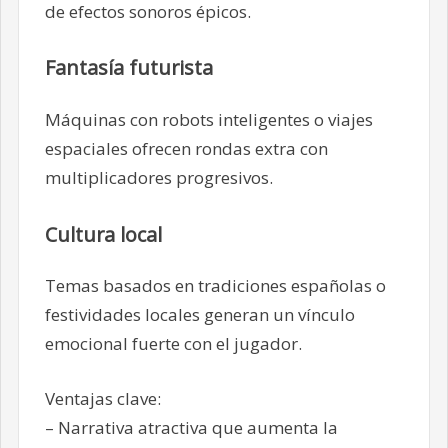
de efectos sonoros épicos.
Fantasía futurista
Máquinas con robots inteligentes o viajes
espaciales ofrecen rondas extra con
multiplicadores progresivos.
Cultura local
Temas basados en tradiciones españolas o
festividades locales generan un vínculo
emocional fuerte con el jugador.
Ventajas clave:
– Narrativa atractiva que aumenta la