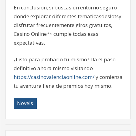
En conclusión, si buscas un entorno seguro
donde explorar diferentes temáticas­de​slots​y
disfrutar frecuentemente gir​os gratuitos,
Casino Online** cumple todas esas
expectativas.​
¿Listo para probarlo tú mismo? Da el paso
definitivo ahora mismo visitando
https://casinovalenciaonline.com/
y comienza
tu aventura llena de premios hoy mismo.
Novels