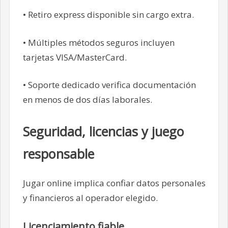
• Retiro express disponible sin cargo extra.
• Múltiples métodos seguros incluyen
tarjetas VISA/MasterCard.
• Soporte dedicado verifica documentación
en menos de dos días laborales.
Seguridad, licencias y juego
responsable
Jugar online implica confiar datos personales
y financieros al operador elegido.
Licenciamiento fiable