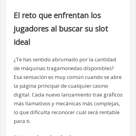
El reto que enfrentan los
jugadores al buscar su slot
ideal
¿Te has sentido abrumado por la cantidad
de máquinas tragamonedas disponibles?
Esa sensación es muy común cuando se abre
la página principal de cualquier casino
digital. Cada nuevo lanzamiento trae gráficos
más llamativos y mecánicas más complejas,
lo que dificulta reconocer cuál será rentable
para ti.