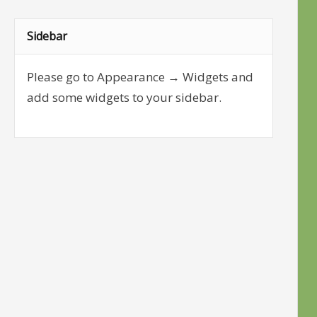
Sidebar
Please go to Appearance → Widgets and
add some widgets to your sidebar.