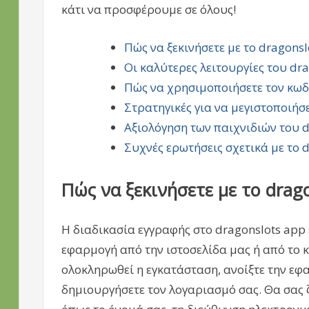
κάτι να προσφέρουμε σε όλους!
Πώς να ξεκινήσετε με το dragonsl
Οι καλύτερες λειτουργίες του dr
Πώς να χρησιμοποιήσετε τον κωδ
Στρατηγικές για να μεγιστοποιήσε
Αξιολόγηση των παιχνιδιών του dr
Συχνές ερωτήσεις σχετικά με το 
Πώς να ξεκινήσετε με το drago
Η διαδικασία εγγραφής στο dragonslots app 
εφαρμογή από την ιστοσελίδα μας ή από το
ολοκληρωθεί η εγκατάσταση, ανοίξτε την εφα
δημιουργήσετε τον λογαριασμό σας. Θα σας