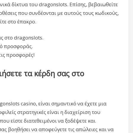
ικά δίκτυα του dragonslots. Επίσης, βεβαιωθείτε
ποθέσεις που συνδέονται με αυτούς τους κωδικούς,
ίτε στο έπακρο.
 στο dragonslots.
κό προσφοράς.
τις προσφορές!
ιήσετε τα κέρδη σας στο
onslots casino, είναι σημαντικό να έχετε μια
φιλείς στρατηγικές είναι η διαχείριση του
που είστε διατεθειμένοι να ξοδέψετε και
ας βοηθήσει να αποφεύγετε τις απώλειες και να