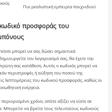
ικούς
Πιο ρεαλιστική εμπειρία παιχνιδιού
 κωδικό προσφοράς του
 μπόνους
slots μπορεί να σας δώσει σημαντικά
ημιουργείτε τον λογαριασμό σας, θα έχετε την
 πρώτη σας κατάθεση. Αυτός ο κωδικός μπορεί να
εάν περιστροφές ή αύξηση του ποσού της
 τις λεπτομέρειες του κωδικού προσφοράς, καθώς οι
ροωθητική ενέργεια.
περιορισμένο χρόνο, οπότε αξίζει να είστε σε
α. Μπορείτε να βρείτε τους τελευταίους κωδικούς