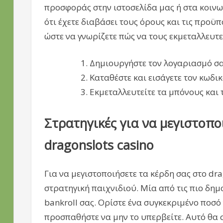
προσφοράς στην ιστοσελίδα μας ή στα κοινων
ότι έχετε διαβάσει τους όρους και τις προϋ
ώστε να γνωρίζετε πώς να τους εκμεταλλευτε
Δημιουργήστε τον λογαριασμό σας
Καταθέστε και εισάγετε τον κωδι
Εκμεταλλευτείτε τα μπόνους και 
Στρατηγικές για να μεγιστοπο
dragonslots casino
Για να μεγιστοποιήσετε τα κέρδη σας στο drag
στρατηγική παιχνιδιού. Μία από τις πιο δημο
bankroll σας. Ορίστε ένα συγκεκριμένο ποσό 
προσπαθήστε να μην το υπερβείτε. Αυτό θα σ