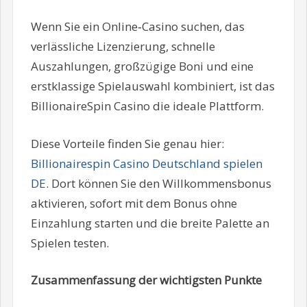
Wenn Sie ein Online‑Casino suchen, das
verlässliche Lizenzierung, schnelle
Auszahlungen, großzügige Boni und eine
erstklassige Spielauswahl kombiniert, ist das
BillionaireSpin Casino die ideale Plattform.
Diese Vorteile finden Sie genau hier:
Billionairespin Casino Deutschland spielen
DE
. Dort können Sie den Willkommensbonus
aktivieren, sofort mit dem Bonus ohne
Einzahlung starten und die breite Palette an
Spielen testen.
Zusammenfassung der wichtigsten Punkte