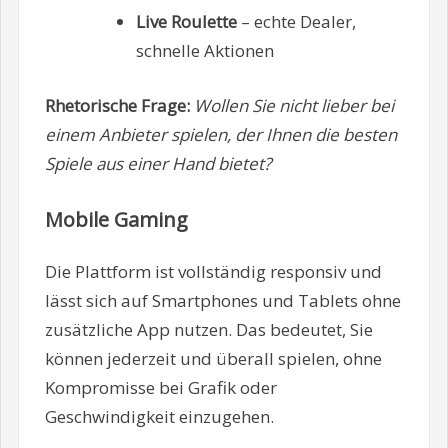
Live Roulette
– echte Dealer,
schnelle Aktionen
Rhetorische Frage:
Wollen Sie nicht lieber bei
einem Anbieter spielen, der Ihnen die besten
Spiele aus einer Hand bietet?
Mobile Gaming
Die Plattform ist vollständig responsiv und
lässt sich auf Smartphones und Tablets ohne
zusätzliche App nutzen. Das bedeutet, Sie
können jederzeit und überall spielen, ohne
Kompromisse bei Grafik oder
Geschwindigkeit einzugehen.