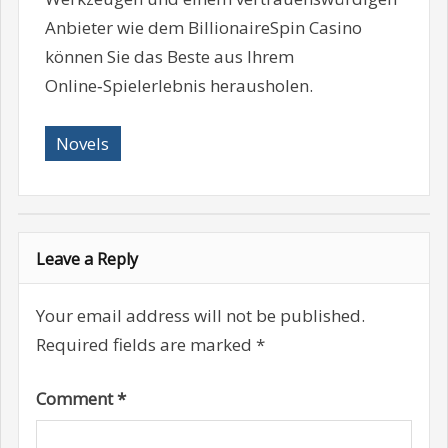
Anbieter wie dem BillionaireSpin Casino
können Sie das Beste aus Ihrem
Online‑Spielerlebnis herausholen.
Novels
Leave a Reply
Your email address will not be published.
Required fields are marked
*
Comment
*