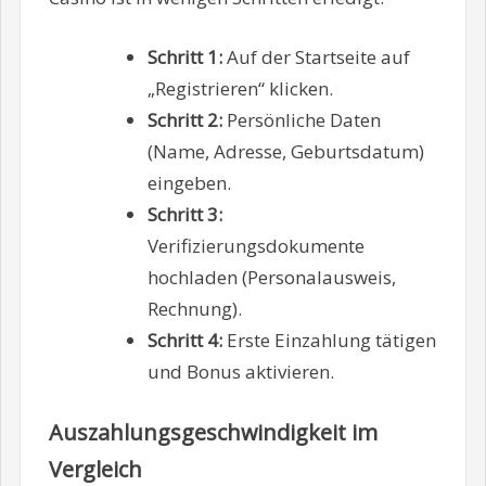
Schritt 1:
Auf der Startseite auf
„Registrieren“ klicken.
Schritt 2:
Persönliche Daten
(Name, Adresse, Geburtsdatum)
eingeben.
Schritt 3:
Verifizierungsdokumente
hochladen (Personalausweis,
Rechnung).
Schritt 4:
Erste Einzahlung tätigen
und Bonus aktivieren.
Auszahlungsgeschwindigkeit im
Vergleich