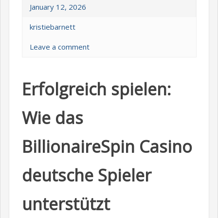
January 12, 2026
kristiebarnett
Leave a comment
Erfolgreich spielen:
Wie das
BillionaireSpin Casino
deutsche Spieler
unterstützt