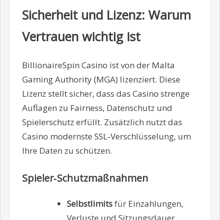
Sicherheit und Lizenz: Warum
Vertrauen wichtig ist
BillionaireSpin Casino ist von der Malta
Gaming Authority (MGA) lizenziert. Diese
Lizenz stellt sicher, dass das Casino strenge
Auflagen zu Fairness, Datenschutz und
Spielerschutz erfüllt. Zusätzlich nutzt das
Casino modernste SSL‑Verschlüsselung, um
Ihre Daten zu schützen.
Spieler‑Schutzmaßnahmen
Selbstlimits
für Einzahlungen,
Verluste und Sitzungsdauer