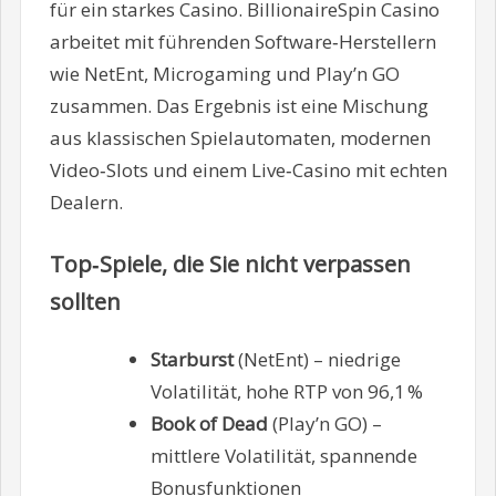
für ein starkes Casino. BillionaireSpin Casino
arbeitet mit führenden Software‑Herstellern
wie NetEnt, Microgaming und Play’n GO
zusammen. Das Ergebnis ist eine Mischung
aus klassischen Spielautomaten, modernen
Video‑Slots und einem Live‑Casino mit echten
Dealern.
Top‑Spiele, die Sie nicht verpassen
sollten
Starburst
(NetEnt) – niedrige
Volatilität, hohe RTP von 96,1 %
Book of Dead
(Play’n GO) –
mittlere Volatilität, spannende
Bonusfunktionen