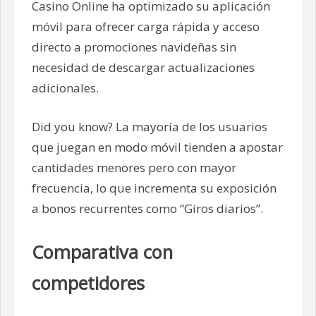
Casino Online ha optimizado su aplicación
móvil para ofrecer carga rápida y acceso
directo a promociones navideñas sin
necesidad de descargar actualizaciones
adicionales.
Did you know? La mayoría de los usuarios
que juegan en modo móvil tienden a apostar
cantidades menores pero con mayor
frecuencia, lo que incrementa su exposición
a bonos recurrentes como “Giros diarios”.
Comparativa con
competidores