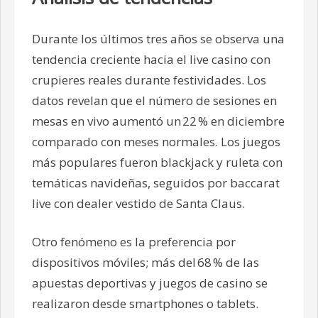
Durante los últimos tres años se observa una
tendencia creciente hacia el live casino con
crupieres reales durante festividades. Los
datos revelan que el número de sesiones en
mesas en vivo aumentó un 22 % en diciembre
comparado con meses normales. Los juegos
más populares fueron blackjack y ruleta con
temáticas navideñas, seguidos por baccarat
live con dealer vestido de Santa Claus.
Otro fenómeno es la preferencia por
dispositivos móviles; más del 68 % de las
apuestas deportivas y juegos de casino se
realizaron desde smartphones o tablets.