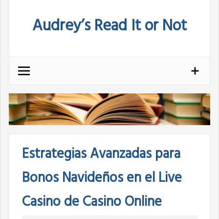
Skip
Audrey’s Read It or Not
to
content
Estrategias Avanzadas para
Bonos Navideños en el Live
Casino de Casino Online