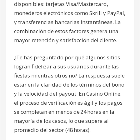
disponibles: tarjetas Visa/Mastercard,
monederos electrónicos como Skrill y PayPal,
y transferencias bancarias instantáneas. La
combinación de estos factores genera una
mayor retención y satisfacción del cliente.
¿Te has preguntado por qué algunos sitios
logran fidelizar a sus usuarios durante las
fiestas mientras otros no? La respuesta suele
estar en la claridad de los términos del bono
y la velocidad del payout. En Casino Online,
el proceso de verificación es ágil y los pagos
se completan en menos de 24 horas en la
mayoría de los casos, lo que supera al
promedio del sector (48 horas).