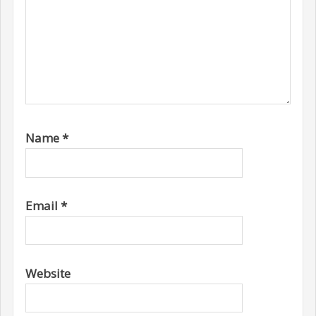
Name
*
Email
*
Website