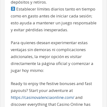
depósitos y retiros.
Establecer límites diarios tanto en tiempo
como en gasto antes de iniciar cada sesión;
esto ayuda a mantener un juego responsable
y evitar pérdidas inesperadas.
Para quienes desean experimentar estas
ventajas sin demoras ni complicaciones
adicionales, la mejor opción es visitar
directamente la página oficial y comenzar a
jugar hoy mismo:
Ready to enjoy the festive bonuses and fast
payouts? Start your adventure at
https://casinovalenciaonline.com/
and
discover everything that Casino Online has