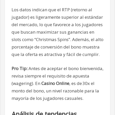
Los datos indican que el RTP (retorno al
jugador) es ligeramente superior al estándar
del mercado, lo que favorece a los jugadores
que buscan maximizar sus ganancias en
slots como “Christmas Spins”. Además, el alto
porcentaje de conversión del bono muestra
que la oferta es atractiva y fácil de cumplir.
Pro Tip:
Antes de aceptar el bono bienvenida,
revisa siempre el requisito de apuesta
(wagering). En
Casino Online
, es de 30x​ el
monto del bono, un nivel razonable para la
mayoría de los jugadores casuales.
Análisis de tendencias