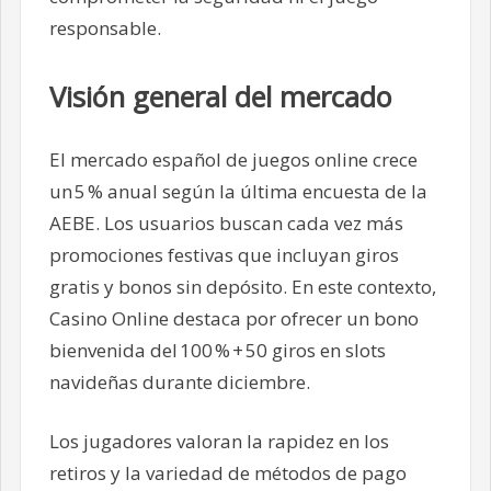
responsable.
Visión general del mercado
El mercado español de juegos online crece
un 5 % anual según la última encuesta de la
AEBE. Los usuarios buscan cada vez más
promociones festivas que incluyan giros
gratis y bonos sin depósito. En este contexto,
Casino Online destaca por ofrecer un bono
bienvenida del 100 % + 50 giros en slots
navideñas durante diciembre.
Los jugadores valoran la rapidez en los
retiros y la variedad de métodos de pago