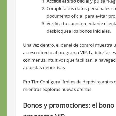
Accede al sitio oficial
y pulsa “Regi
Completa tus datos personales con
documento oficial para evitar pro
Verifica tu cuenta mediante el enl
desbloquea los bonos iniciales.
Una vez dentro, el panel de control muestra 
acceso directo al programa VIP. La interfaz 
con menús intuitivos que facilitan la navegac
apuestas deportivas.
Pro Tip:
Configura límites de depósito antes d
mientras exploras nuevas ofertas.
Bonos y promociones: el bono 