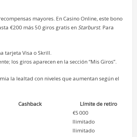
 recompensas mayores. En Casino Online, este bono
asta €200 más 50 giros gratis en
Starburst
. Para
tarjeta Visa o Skrill.
te; los giros aparecen en la sección “Mis Giros”.
mia la lealtad con niveles que aumentan según el
Cashback
Límite de retiro
€5 000
Ilimitado
Ilimitado