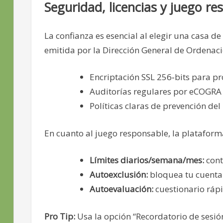
Seguridad, licencias y juego r
La confianza es esencial al elegir una casa d
emitida por la Dirección General de Ordenaci
Encriptación SSL 256‑bits para pr
Auditorías regulares por eCOGRA q
Políticas claras de prevención del
En cuanto al juego responsable, la platafor
Límites diarios/semana/mes:
cont
Autoexclusión:
bloquea tu cuenta 
Autoevaluación:
cuestionario ráp
Pro Tip:
Usa la opción “Recordatorio de sesión”