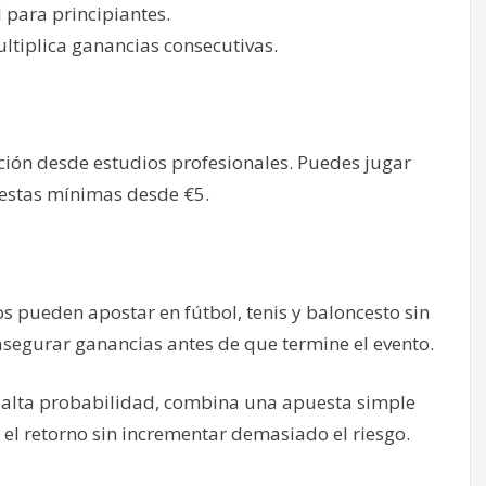
l para principiantes.
tiplica ganancias consecutivas.
ición desde estudios profesionales. Puedes jugar
uestas mínimas desde €5.
os pueden apostar en fútbol, tenis y baloncesto sin
e asegurar ganancias antes de que termine el evento.
alta probabilidad, combina una apuesta simple
l retorno sin incrementar demasiado el riesgo.