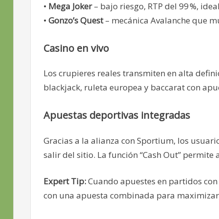
•
Mega Joker
– bajo riesgo, RTP del 99 %, idea
•
Gonzo’s Quest
– mecánica Avalanche que mul
Casino en vivo
Los crupieres reales transmiten en alta defin
blackjack, ruleta europea y baccarat con ap
Apuestas deportivas integradas
Gracias a la alianza con Sportium, los usuari
salir del sitio. La función “Cash Out” permit
Expert Tip:
Cuando apuestes en partidos con 
con una apuesta combinada para maximizar e