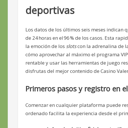
deportivas
Los datos de los últimos seis meses indican 
de 24 horas en el 96 % de los casos. Esta ra
la emoción de los
slots
con la adrenalina de l
cómo aprovechar al máximo el programa VIP 
rentable y usar las herramientas de juego re
disfrutas del mejor contenido de Casino Valen
Primeros pasos y registro en e
Comenzar en cualquier plataforma puede res
ordenado facilita la experiencia desde el p