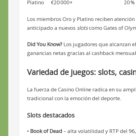
Platino
€20 000+
20 % 
Los miembros Oro y Platino reciben atención 
anticipado a nuevos
slots
como Gates of Oly
Did You Know?
Los jugadores que alcanzan el
ganancias netas gracias al cashback mensual
Variedad de juegos: slots, casi
La fuerza de Casino Online radica en su amp
tradicional con la emoción del deporte.
Slots destacados
•
Book of Dead
– alta volatilidad y RTP del 96