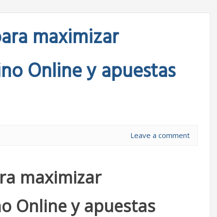
 para maximizar
no Online y apuestas
Leave a comment
ara maximizar
o Online y apuestas