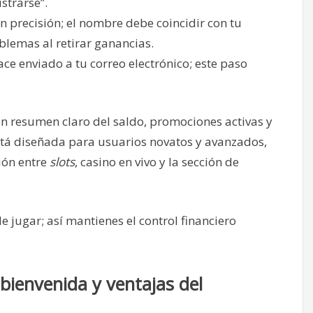
strarse”.
 precisión; el nombre debe coincidir con tu
blemas al retirar ganancias.
ace enviado a tu correo electrónico; este paso
un resumen claro del saldo, promociones activas y
está diseñada para usuarios novatos y avanzados,
ión entre
slots
, casino en vivo y la sección de
e jugar; así mantienes el control financiero
bienvenida y ventajas del