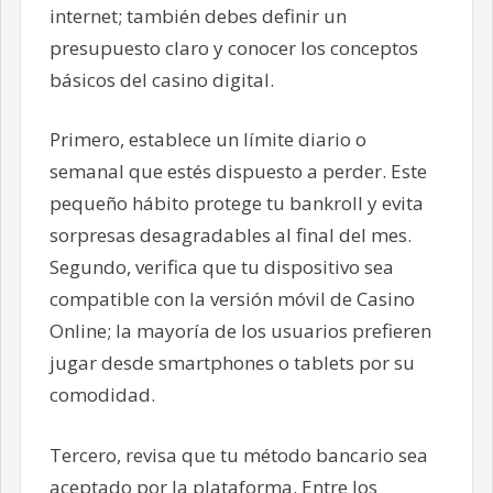
internet; también debes definir un
presupuesto claro y conocer los conceptos
básicos del casino digital.
Primero, establece un límite diario o
semanal que estés dispuesto a perder. Este
pequeño hábito protege tu bankroll y evita
sorpresas desagradables al final del mes.
Segundo, verifica que tu dispositivo sea
compatible con la versión móvil de Casino
Online; la mayoría de los usuarios prefieren
jugar desde smartphones o tablets por su
comodidad.
Tercero, revisa que tu método bancario sea
aceptado por la plataforma. Entre los