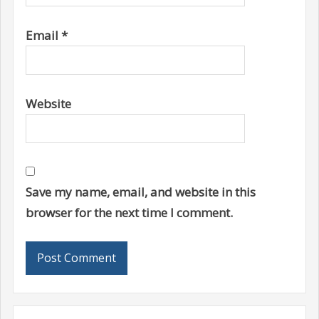
Email
*
Website
Save my name, email, and website in this
browser for the next time I comment.