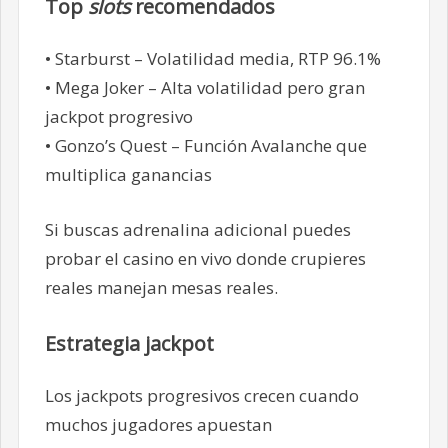
Top
slots
recomendados
• Starburst – Volatilidad media, RTP 96.1%
• Mega Joker – Alta volatilidad pero gran
jackpot progresivo
• Gonzo’s Quest – Función Avalanche que
multiplica ganancias
Si buscas adrenalina adicional puedes
probar el casino en vivo donde crupieres
reales manejan mesas reales.
Estrategia jackpot
Los jackpots progresivos crecen cuando
muchos jugadores apuestan