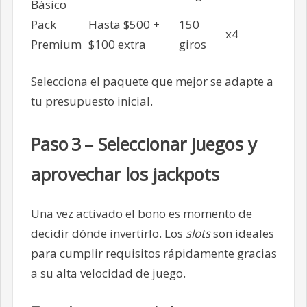
Básico
Pack
Hasta $500 +
150
x4
Premium
$100 extra
giros
Selecciona el paquete que mejor se adapte a
tu presupuesto inicial.
Paso 3 – Seleccionar juegos y
aprovechar los jackpots
Una vez activado el bono es momento de
decidir dónde invertirlo. Los
slots
son ideales
para cumplir requisitos rápidamente gracias
a su alta velocidad de juego.