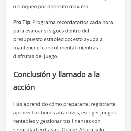
o bloqueo por depósito máximo.
Pro Tip:
Programa recordatorios cada hora
para evaluar si sigues dentro del
presupuesto establecido; esto ayuda a
mantener el control mental mientras
disfrutas del juego.
Conclusión y llamado a la
acción
Has aprendido cómo prepararte, registrarte,
aprovechar bonos atractivos, escoger juegos
rentables y gestionar tus finanzas con
seguridad en Casino Online. Ahora solo