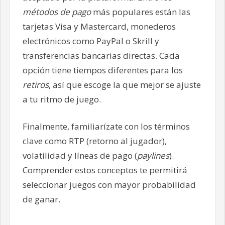
métodos de pago
más populares están las
tarjetas Visa y Mastercard, monederos
electrónicos como PayPal o Skrill y
transferencias bancarias directas. Cada
opción tiene tiempos diferentes para los
retiros
, así que escoge la que mejor se ajuste
a tu ritmo de juego.
Finalmente, familiarízate con los términos
clave como RTP (retorno al jugador),
volatilidad y líneas de pago (
paylines
).
Comprender estos conceptos te permitirá
seleccionar juegos con mayor probabilidad
de ganar.