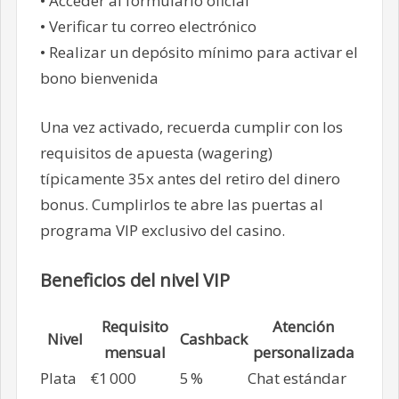
• Acceder al formulario oficial
• Verificar tu correo electrónico
• Realizar un depósito mínimo para activar el
bono bienvenida
Una vez activado, recuerda cumplir con los
requisitos de apuesta (wagering)
típicamente 35x​ antes del retiro del dinero
bonus.​ Cumplirlos te abre las puertas al
programa VIP exclusivo del casino.
Beneficios del nivel VIP
Requisito
Atención
Nivel
Cashback
mensual
personalizada
Plata
€1 000
5 %
Chat estándar