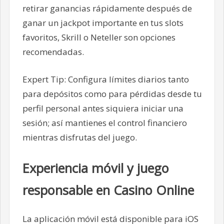
retirar ganancias rápidamente después de
ganar un jackpot importante en tus slots
favoritos, Skrill o Neteller son opciones
recomendadas.
Expert Tip: Configura límites diarios tanto
para depósitos como para pérdidas desde tu
perfil personal antes siquiera iniciar una
sesión; así mantienes el control financiero
mientras disfrutas del juego.
Experiencia móvil y juego
responsable en Casino Online
La aplicación móvil está disponible para iOS