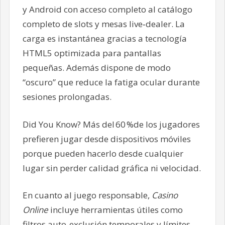
y Android con acceso completo al catálogo
completo de slots y mesas live‑dealer​. La
carga es instantánea gracias a tecnología
HTML5 optimizada para pantallas
pequeñas.​ Además dispone de modo
“oscuro” que reduce la fatiga ocular durante
sesiones prolongadas.
Did You Know? Más del 60 %​de los jugadores
prefieren jugar desde dispositivos móviles
porque pueden hacerlo desde cualquier
lugar sin perder calidad gráfica ni velocidad.
En cuanto al juego responsable,
Casino
Online
incluye herramientas útiles como
filtros auto‑exclusión temporales y límites