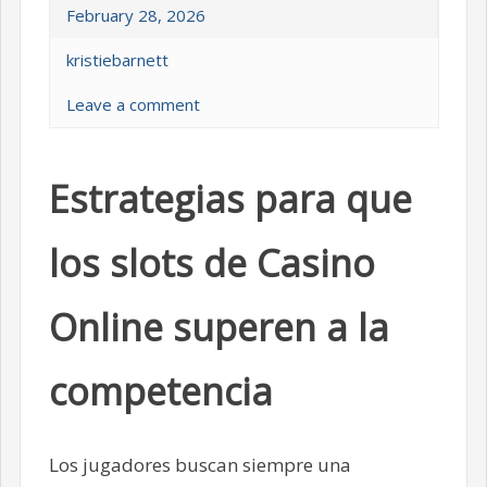
February 28, 2026
kristiebarnett
Leave a comment
Estrategias para que
los slots de Casino
Online superen a la
competencia
Los jugadores buscan siempre una