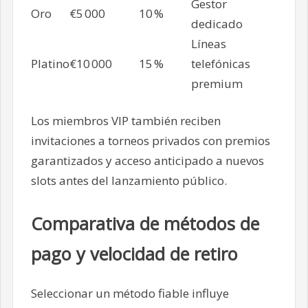
Gestor
Oro
€5 000
10 %
dedicado
Líneas
Platino
€10 000
15 %
telefónicas
premium
Los miembros VIP también reciben
invitaciones a torneos privados con premios
garantizados y acceso anticipado a nuevos
slots antes del lanzamiento público.
Comparativa de métodos de
pago y velocidad de retiro
Seleccionar un método fiable influye