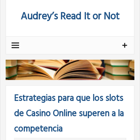
Skip
Audrey’s Read It or Not
to
content
Estrategias para que los slots
de Casino Online superen a la
competencia