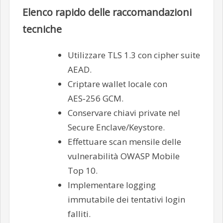
Elenco rapido delle raccomandazioni
tecniche
Utilizzare TLS 1.​3 con cipher suite
AEAD.
Criptare wallet locale con
AES‑256 GCM.
Conservare chiavi private nel
Secure Enclave/Keystore.
Effettuare scan mensile delle
vulnerabilità OWASP Mobile
Top 10.
Implementare logging
immutabile dei tentativi login
falliti.