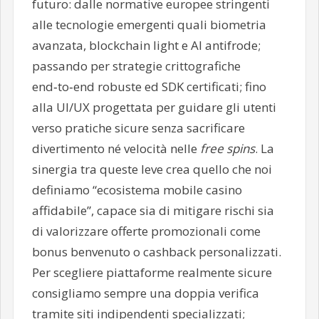
futuro: dalle normative europee stringenti
alle tecnologie emergenti quali biometria
avanzata, blockchain light e AI antifrode;
passando per strategie crittografiche
end‑to‑end robuste ed SDK certificati; fino
alla UI/UX progettata per guidare gli utenti
verso pratiche sicure senza sacrificare
divertimento né velocità nelle
free spins
. La
sinergia tra queste leve crea quello che noi
definiamo “ecosistema mobile casino
affidabile”, capace sia di mitigare rischi sia
di valorizzare offerte promozionali come
bonus benvenuto o cashback personalizzati.
Per scegliere piattaforme realmente sicure
consigliamo sempre una doppia verifica
tramite siti indipendenti specializzati;