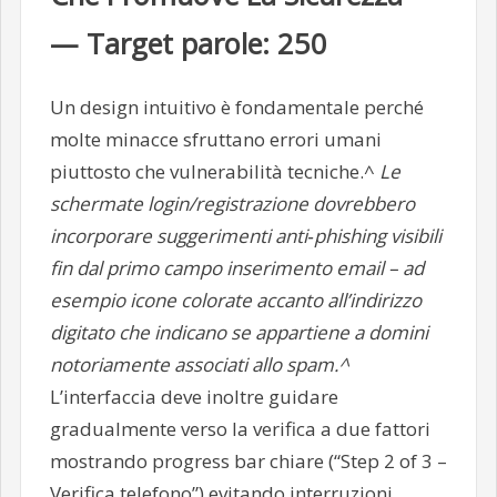
— Target parole: 250
Un design intuitivo è fondamentale perché
molte minacce sfruttano errori umani
piuttosto che vulnerabilità tecniche.^
Le
schermate login/registrazione dovrebbero
incorporare suggerimenti anti‑phishing visibili
fin dal primo campo inserimento email – ad
esempio icone colorate accanto all’indirizzo
digitato che indicano se appartiene a domini
notoriamente associati allo spam.^
L’interfaccia deve inoltre guidare
gradualmente verso la verifica a due fattori
mostrando progress bar chiare (“Step 2 of 3 –
Verifica telefono”) evitando interruzioni