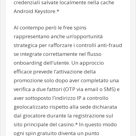
credenziali salvate localmente nella cache
Android Keystore.*
Al contempo però le free spins
rappresentano anche un’opportunità
strategica per rafforzare i controlli anti‑fraud
se integrate correttamente nel flusso
onboarding dell’utente. Un approccio
efficace prevede l’attivazione della
promozione solo dopo aver completato una
verifica a due fattori (OTP via email o SMS) e
aver sottoposto l’indirizzo IP a controllo
geolocalizzato rispetto alla sede dichiarata
dal giocatore durante la registrazione sul
sito principale del casino.* In questo modo
ogni spin gratuito diventa un punto