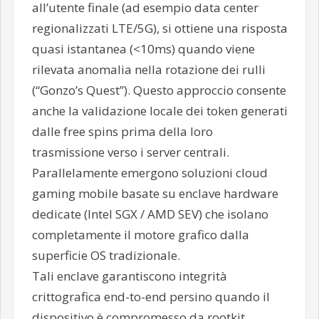
all’utente finale (ad esempio data center
regionalizzati LTE/5G), si ottiene una risposta
quasi istantanea (<10ms) quando viene
rilevata anomalia nella rotazione dei rulli
(“Gonzo’s Quest”). Questo approccio consente
anche la validazione locale dei token generati
dalle free spins prima della loro
trasmissione verso i server centrali.
Parallelamente emergono soluzioni cloud
gaming mobile basate su enclave hardware
dedicate (Intel SGX / AMD SEV) che isolano
completamente il motore grafico dalla
superficie OS tradizionale.
Tali enclave garantiscono integrità
crittografica end-to-end persino quando il
dispositivo è compromesso da rootkit.