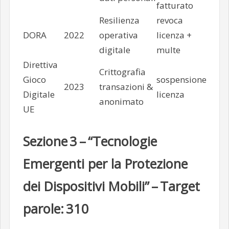
fatturato
Resilienza
revoca
DORA
2022
operativa
licenza +
digitale
multe
Direttiva
Crittografia
Gioco
sospensione
2023
transazioni &
Digitale
licenza
anonimato
UE
Sezione 3 – “Tecnologie
Emergent​i per la Protezione
dei Dispositivi Mobili” – Target
parole: 310