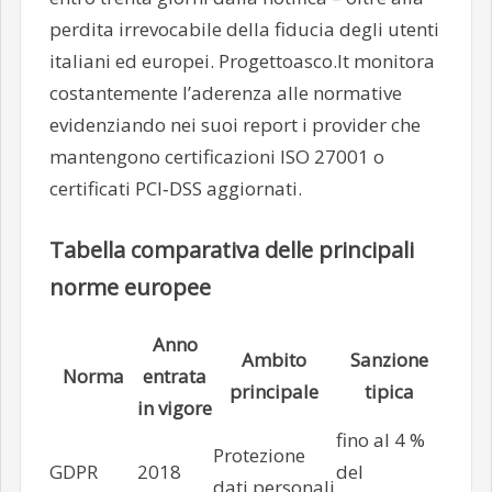
perdita irrevocabile della fiducia degli utenti
italiani ed europei. Progettoasco.It monitora
costantemente l’aderenza alle normative
evidenziando nei suoi report i provider che
mantengono certificazioni ISO 27001 o
certificati PCI‑DSS aggiornati.
Tabella comparativa delle principali
norme europee
Anno
Ambito
Sanzione
Norma
entrata
principale
tipica
in vigore
fino al 4 %
Protezione
GDPR
2018
del
dati personali