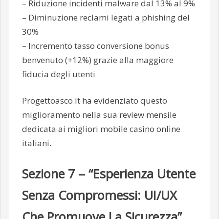
– Riduzione incidenti malware dal 13% al 9%
– Diminuzione reclami legati a phishing del
30%
– Incremento tasso conversione bonus
benvenuto (+12%) grazie alla maggiore
fiducia degli utenti
Progettoasco.It ha evidenziato questo
miglioramento nella sua review mensile
dedicata ai migliori mobile casino online
italiani.
Sezione 7 – “Esperienza Utente
Senza Compromessi: UI/UX
Che Promuove La Sicurezza”