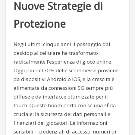
Nuove Strategie di
Protezione
Negli ultimi cinque anni il passaggio dal
desktop al cellulare ha trasformato
radicalmente l’esperienza di gioco online.
Oggi più del 70 % delle scommesse proviene
da dispositivi Android o iOS, e la crescita è
alimentata da connessioni 5G sempre più
diffuse e da interfacce ottimizzate per il
touch. Questo boom porta con sé una sfida
cruciale: la sicurezza dei dati personali e
finanziari dei giocatori. Le informazioni
sensibili – credenziali di accesso, numeri di