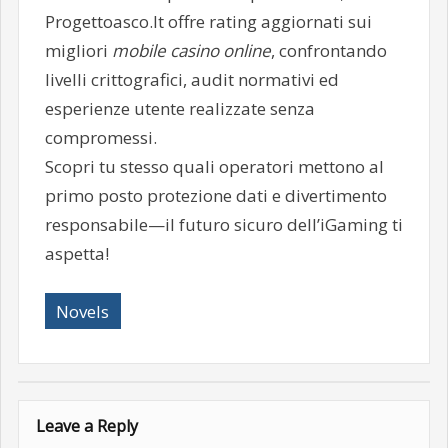
Progettoasco.It offre rating aggiornati sui
migliori
mobile casino online
, confrontando
livelli crittografici, audit normativi ed
esperienze utente realizzate senza
compromessi.
Scopri tu stesso quali operatori mettono al
primo posto protezione dati e divertimento
responsabile—il futuro sicuro dell’iGaming ti
aspetta!
Novels
Leave a Reply