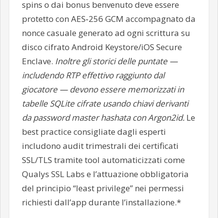
spins o dai bonus benvenuto deve essere
protetto con AES‑256 GCM accompagnato da
nonce casuale generato ad ogni scrittura su
disco cifrato Android Keystore/iOS Secure
Enclave.
Inoltre gli storici delle puntate —
includendo RTP effettivo raggiunto dal
giocatore — devono essere memorizzati in
tabelle SQLite cifrate usando chiavi derivanti
da password master hashata con Argon2id.
Le
best practice consigliate dagli esperti
includono audit trimestrali dei certificati
SSL/TLS tramite tool automaticizzati come
Qualys SSL Labs e l’attuazione obbligatoria
del principio “least privilege” nei permessi
richiesti dall’app durante l’installazione.*