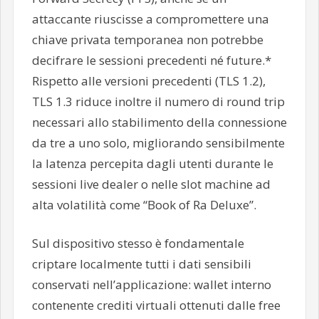
attaccante riuscisse a compromettere una
chiave privata temporanea non potrebbe
decifrare le sessioni precedenti né future.*
Rispetto alle versioni precedenti (TLS 1.​2),
TLS 1.​3 riduce inoltre il numero di round trip
necessari allo stabilimento della connessione
da tre a uno solo, migliorando sensibilmente
la latenza percepita dagli utenti durante le
sessioni live dealer o nelle slot machine ad
alta volatilità come “Book of Ra Deluxe”.
Sul dispositivo stesso è fondamentale
criptare localmente tutti i dati sensibili
conservati nell’applicazione: wallet interno
contenente crediti virtuali ottenuti dalle free