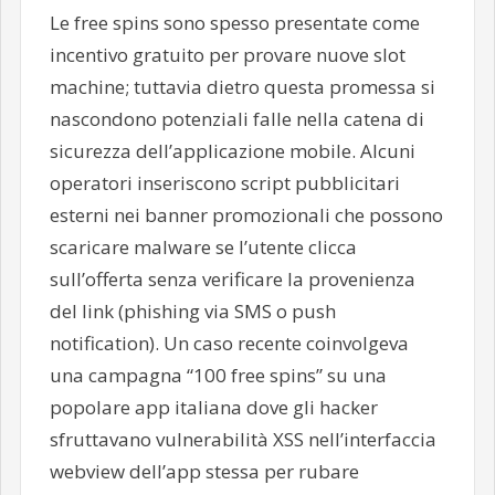
Le free spins sono spesso presentate come
incentivo gratuito per provare nuove slot
machine; tuttavia dietro questa promessa si
nascondono potenziali falle nella catena di
sicurezza dell’applicazione mobile. Alcuni
operatori inseriscono script pubblicitari
esterni nei banner promozionali che possono
scaricare malware se l’utente clicca
sull’offerta senza verificare la provenienza
del link (phishing via SMS o push
notification). Un caso recente coinvolgeva
una campagna “100 free spins” su una
popolare app italiana dove gli hacker
sfruttavano vulnerabilità XSS nell’interfaccia
webview dell’app stessa per rubare