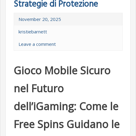
Strategie di Protezione
November 20, 2025
kristiebarnett
Leave a comment
Gioco Mobile Sicuro
nel Futuro
dell’iGaming: Come le
Free Spins Guidano le