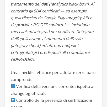
trattamento dei dati (“analytics black box”). Al
contrario gli SDK certificati — ad esempio
quelli rilasciati da Google Play Integrity API o
da provider PCI DSS conformi — includono
meccanismi integrati per verificare l’integrità
dell’applicazione al momento dell’avvio
(integrity check) ed offrono endpoint
crittografati già predisposti alla compliance
GDPR/DORA.
Una checklist efficace per valutare terze parti
comprende:
Verifica della versione corrente rispetto al
changelog ufficiale
Controllo della presenza di certificazioni