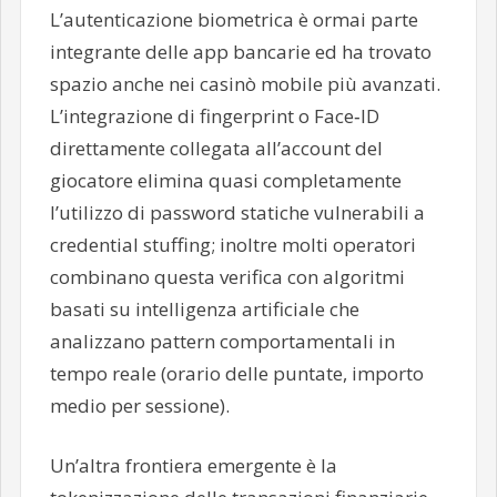
L’autenticazione biometrica è ormai parte
integrante delle app bancarie ed ha trovato
spazio anche nei casinò mobile più avanzati.
L’integrazione di fingerprint o Face‑ID
direttamente collegata all’account del
giocatore elimina quasi completamente
l’utilizzo di password statiche vulnerabili a
credential stuffing; inoltre molti operatori
combinano questa verifica con algoritmi
basati su intelligenza artificiale che
analizzano pattern comportamentali in
tempo reale (orario delle puntate, importo
medio per sessione).
Un’altra frontiera emergente è la