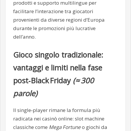
prodotti e supporto multilingue per
facilitare l’interazione tra giocatori
provenienti da diverse regioni d’Europa
durante le promozioni più lucrative
dell’anno.
Gioco singolo tradizionale:
vantaggi e limiti nella fase
post‑Black Friday
(≈ 300
parole)
Il single‑player rimane la formula più
radicata nei casinò online: slot machine
classiche come
Mega Fortune
o giochi da