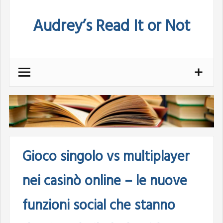
Skip
Audrey’s Read It or Not
to
content
Gioco singolo vs multiplayer
nei casinò online – le nuove
funzioni social che stanno