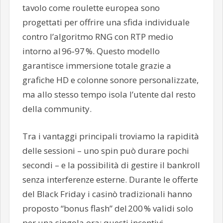
tavolo come roulette europea sono
progettati per offrire una sfida individuale
contro l’algoritmo RNG con RTP medio
intorno al 96‑97 %. Questo modello
garantisce immersione totale grazie a
grafiche HD e colonne sonore personalizzate,
ma allo stesso tempo isola l’utente dal resto
della community.
Tra i vantaggi principali troviamo la rapidità
delle sessioni – uno spin può durare pochi
secondi – e la possibilità di gestire il bankroll
senza interferenze esterne. Durante le offerte
del Black Friday i casinò tradizionali hanno
proposto “bonus flash” del 200 % validi solo
per una singola ora; questi incentivi