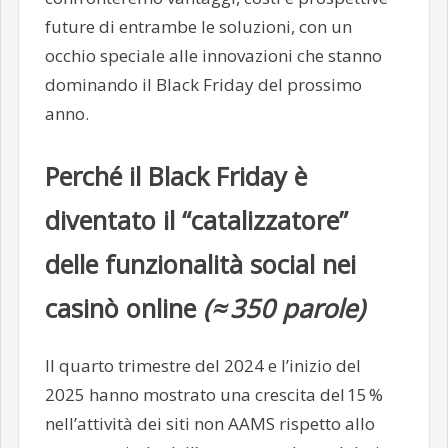
future di entrambe le soluzioni, con un
occhio speciale alle innovazioni che stanno
dominando il Black Friday del prossimo
anno.
Perché il Black Friday è
diventato il “catalizzatore”
delle funzionalità social nei
casinò online
(≈ 350 parole)
Il quarto trimestre del 2024 e l’inizio del
2025 hanno mostrato una crescita del 15 %
nell’attività dei siti non AAMS rispetto allo