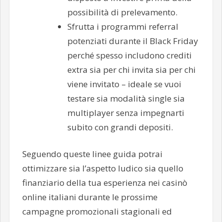
possibilità di prelevamento.
Sfrutta i programmi referral
potenziati durante il Black Friday
perché spesso includono crediti
extra sia per chi invita sia per chi
viene invitato – ideale se vuoi
testare sia modalità single sia
multiplayer senza impegnarti
subito con grandi depositi.
Seguendo queste linee guida potrai
ottimizzare sia l’aspetto ludico sia quello
finanziario della tua esperienza nei casinò
online italiani durante le prossime
campagne promozionali stagionali ed