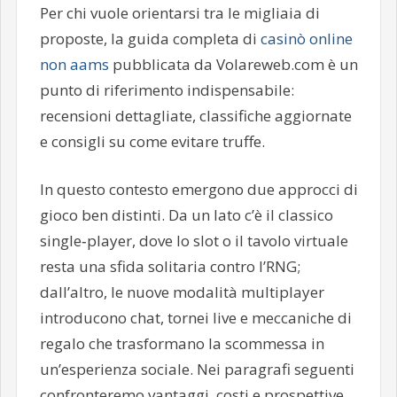
Per chi vuole orientarsi tra le migliaia di
proposte, la guida completa di
casinò online
non aams
pubblicata da Volareweb.com è un
punto di riferimento indispensabile:
recensioni dettagliate, classifiche aggiornate
e consigli su come evitare truffe.
In questo contesto emergono due approcci di
gioco ben distinti. Da un lato c’è il classico
single‑player, dove lo slot o il tavolo virtuale
resta una sfida solitaria contro l’RNG;
dall’altro, le nuove modalità multiplayer
introducono chat, tornei live e meccaniche di
regalo che trasformano la scommessa in
un’esperienza sociale. Nei paragrafi seguenti
confronteremo vantaggi, costi e prospettive