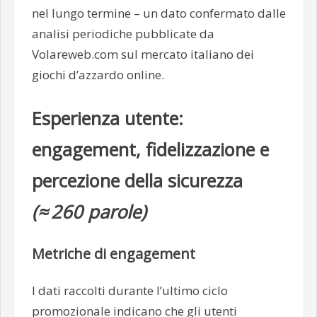
nel lungo termine – un dato confermato dalle
analisi periodiche pubblicate da
Volareweb.com sul mercato italiano dei
giochi d’azzardo online.
Esperienza utente:
engagement, fidelizzazione e
percezione della sicurezza
(≈ 260 parole)
Metriche di engagement
I dati raccolti durante l’ultimo ciclo
promozionale indicano che gli utenti