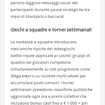
persino leggono messaggi vocali dei
partecipanti durante pause strategiche tra
mani di blackjack o baccarat.
Giochi a squadre e tornei settimanali
Le modalità a squadre introducono
meccaniche tipiche dei videogiochi
battle‑royale applicate ai casinò: gruppi di
quattro‑sei giocatori competono
simultaneamente su slot progressive come
Mega Joker
o su roulette multi‑wheel per
accumulare punti comuni. I tornei
settimanali prevedono classifiche pubbliche
aggiornate ogni ora e premi collettivi che
includono bonus cash fino a € 1 000 + giri