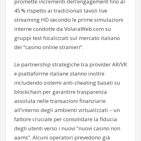
promette incrementi dell’engagement fino al
45 % rispetto ai tradizionali tavoli live
streaming HD secondo le prime simulazioni
interne condotte da VolaraWeb.com su
gruppi test focalizzati sul mercato italiano
dei “casino online stranieri”.
Le partnership strategiche tra provider AR/VR
e piattaforme italiane stanno inoltre
includendo sistemi anti‑cheating basati su
blockchain per garantire trasparenza
assoluta nelle transazioni finanziarie
all’interno degli ambienti virtualizzati – un
fattore cruciale per consolidare la fiducia
degli utenti verso i nuovi “nuovi casino non
aams”. Alcuni operatori prevedono già