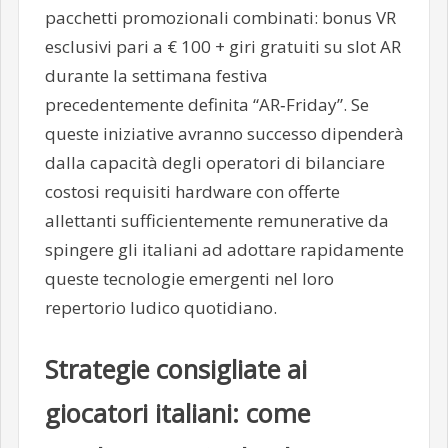
pacchetti promozionali combinati: bonus VR
esclusivi pari a € 100 + giri gratuiti su slot AR
durante la settimana festiva
precedentemente definita “AR‑Friday”. Se
queste iniziative avranno successo dipenderà
dalla capacità degli operatori di bilanciare
costosi requisiti hardware con offerte
allettanti sufficientemente remunerative da
spingere gli italiani ad adottare rapidamente
queste tecnologie emergenti nel loro
repertorio ludico quotidiano.
Strategie consigliate ai
giocatori italiani: come