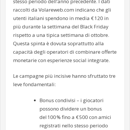
stesso periodo dell’anno precedente. I dati
raccolti da Volareweb.com indicano che gli
utenti italiani spendono in media € 120 in
più durante la settimana del Black Friday
rispetto a una tipica settimana di ottobre.
Questa spinta è dovuta soprattutto alla
capacità degli operatori di combinare offerte
monetarie con esperienze social integrate.
Le campagne più incisive hanno sfruttato tre
leve fondamentali:
Bonus condivisi – i giocatori
possono dividere un bonus
del 100 % fino a € 500 con amici
registrati nello stesso periodo