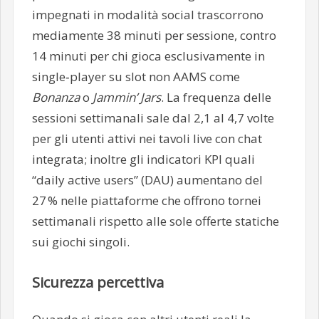
impegnati in modalità social trascorrono
mediamente 38 minuti per sessione, contro
14 minuti per chi gioca esclusivamente in
single‑player su slot non AAMS come
Bonanza
o
Jammin’ Jars
. La frequenza delle
sessioni settimanali sale dal 2,1 al 4,7 volte
per gli utenti attivi nei tavoli live con chat
integrata; inoltre gli indicatori KPI quali
“daily active users” (DAU) aumentano del
27 % nelle piattaforme che offrono tornei
settimanali rispetto alle sole offerte statiche
sui giochi singoli.
Sicurezza percettiva