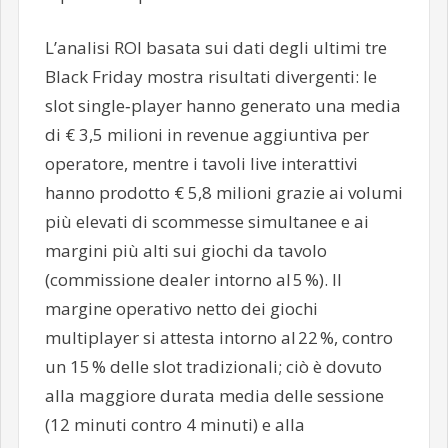
L’analisi ROI basata sui dati degli ultimi tre
Black Friday mostra risultati divergenti: le
slot single‑player hanno generato una media
di € 3,5 milioni in revenue aggiuntiva per
operatore, mentre i tavoli live interattivi
hanno prodotto € 5,8 milioni grazie ai volumi
più elevati di scommesse simultanee e ai
margini più alti sui giochi da tavolo
(commissione dealer intorno al 5 %). Il
margine operativo netto dei giochi
multiplayer si attesta intorno al 22 %, contro
un 15 % delle slot tradizionali; ciò è dovuto
alla maggiore durata media delle sessione
(12 minuti contro 4 minuti) e alla