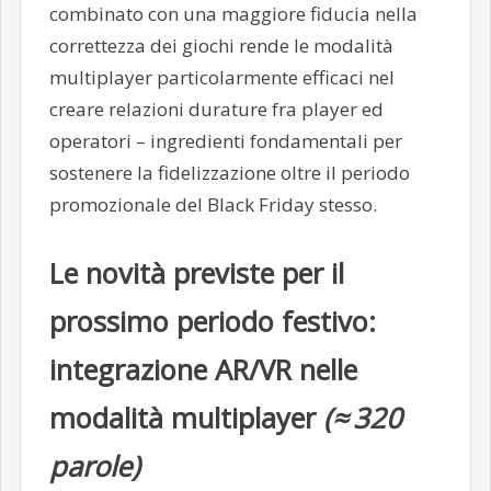
combinato con una maggiore fiducia nella
correttezza dei giochi rende le modalità
multiplayer particolarmente efficaci nel
creare relazioni durature fra player ed
operatori – ingredienti fondamentali per
sostenere la fidelizzazione oltre il periodo
promozionale del Black Friday stesso.
Le novità previste per il
prossimo periodo festivo:
integrazione AR/VR nelle
modalità multiplayer
(≈ 320
parole)