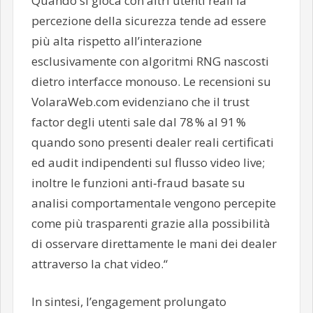
Quando si gioca con altri utenti reali la
percezione della sicurezza tende ad essere
più alta rispetto all’interazione
esclusivamente con algoritmi RNG nascosti
dietro interfacce monouso. Le recensioni su
VolaraWeb.com evidenziano che il trust
factor degli utenti sale dal 78 % al 91 %
quando sono presenti dealer reali certificati
ed audit indipendenti sul flusso video live;
inoltre le funzioni anti‑fraud basate su
analisi comportamentale vengono percepite
come più trasparenti grazie alla possibilità
di osservare direttamente le mani dei dealer
attraverso la chat video.“
In sintesi, l’engagement prolungato