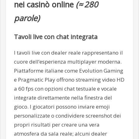
nei casinò online
(≈ 280
parole)
Tavoli live con chat integrata
I tavoli live con dealer reale rappresentano il
cuore dell’esperienza multiplayer moderna.
Piattaforme italiane come Evolution Gaming
e Pragmatic Play offrono streaming video HD
a 60 fps con opzioni chat testuale e vocale
integrate direttamente nella finestra del
gioco. I giocatori possono inviare emoji
personalizzate o condividere screenshot dei
propri risultati per creare una vera
atmosfera da sala reale; alcuni dealer