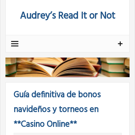
Skip
Audrey’s Read It or Not
to
content
Guía definitiva de bonos
navideños y torneos en
**Casino Online**