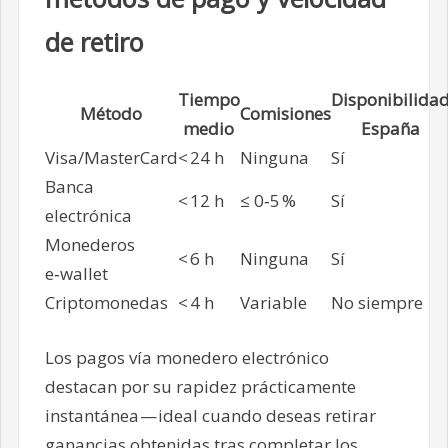
de retiro
Tiempo
Disponibilida
Método
Comisiones
medio
España
Visa/MasterCard
< 24 h
Ninguna
Sí
Banca
< 12 h
≤ 0‑5 %
Sí
electrónica
Monederos
< 6 h
Ninguna
Sí
e‑wallet
Criptomonedas
< 4 h
Variable
No siempre
Los pagos vía monedero electrónico
destacan por su rapidez prácticamente
instantánea​​ — ideal cuando deseas retirar
ganancias obtenidas tras completar los