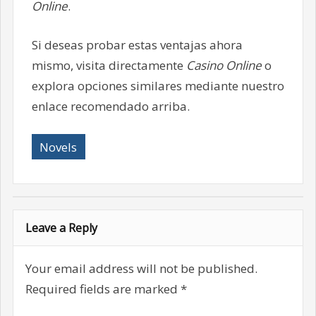
Online
.
Si deseas probar estas ventajas ahora
mismo, visita directamente
Casino Online
o
explora opciones similares mediante nuestro
enlace recomendado arriba.
Novels
Leave a Reply
Your email address will not be published.
Required fields are marked
*