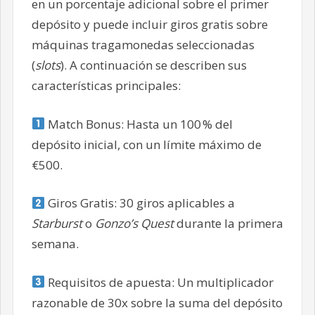
en un porcentaje adicional sobre el primer
depósito y puede incluir giros gratis sobre
máquinas tragamonedas seleccionadas
(
slots
). A continuación se describen sus
características principales:
Match Bonus: Hasta un 100 % del
depósito inicial, con un límite máximo de
€500.
Giros Gratis: 30 giros aplicables a
Starburst
o
Gonzo’s Quest
durante la primera
semana.
Requisitos de apuesta: Un multiplicador
razonable de 30x sobre la suma del depósito