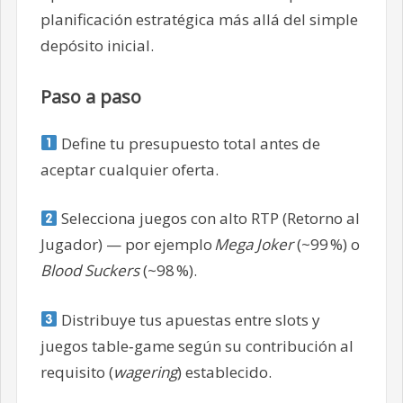
planificación estratégica más allá del simple
depósito inicial.
Paso a paso
Define tu presupuesto total antes de
aceptar cualquier oferta.
Selecciona juegos con alto RTP (Retorno al
Jugador) — por ejemplo
Mega Joker
(~99 %) o
Blood Suckers
(~98 %).
Distribuye tus apuestas entre slots y
juegos table‑game según su contribución al
requisito (
wagering
) establecido.