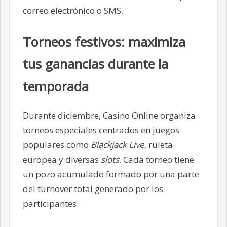
correo electrónico o SMS.
Torneos festivos: maximiza
tus ganancias durante la
temporada
Durante diciembre, Casino Online organiza
torneos especiales centrados en juegos
populares como
Blackjack Live
, ruleta
europea y diversas
slots
. Cada torneo tiene
un pozo acumulado formado por una parte
del turnover total generado por los
participantes.